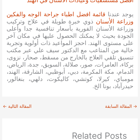
افضل مستشفيات وعيادات الأسنان في الهند
يوجد عندنا
قائمة افضل اطباء جراحة الوجه والفكين
وزراعة الأسنان
ذوي خبرة طويلة في علاج وتركيب
وزراعة الأسنان الفورية بأسعار تنافسية جدا وأعلى
الجودة بحيث لا يمكنك الحصول عليها في مكان آخر
على مستوى الهند. احجز المواعيد ذات أولوية وتجربة
خالية من المتاعب مع الدكتور سيف علي عبر مكتب
تنسيق تلقي العلاج بالخارج من مسقط، صحار، نزوى،
بركاء، العامرات، صور، صلالة، السويق، جدة، الرياض،
الدمام، مكة المكرمة، دبي، أبوظبي، الشارقة، الهند،
مومباي، كيرلا، كوتشي، كاليكوت، دلهي، بنغالور،
حيدرآباد، بونا الخ.
→
المقالة السابقة
المقالة التالية
←
Related Posts