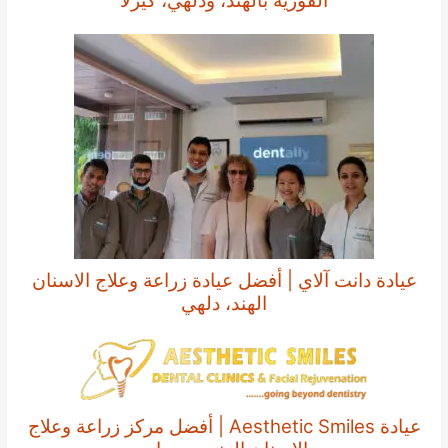
الفورية بالهند، ودلهي، كيرلا
عيادة دانت آلاي | أفضل عيادة زراعة وعلاج الاسنان
الهند، دلهي
عيادة Aesthetic Smiles | أفضل مركز زراعة وعلاج