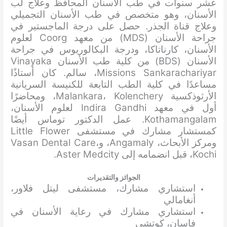
عشر سنوات في طب الأسنان المحافظ وعلاج لب
الأسنان، وهو متخصص في طب الأسنان التجميلي
وعلاج قناة الجذر. حصل على درجة الماجستير في
جراحة الأسنان (MDS) من معهد Coorg لعلوم
الأسنان، كارناتاكا، ودرجة البكالوريوس في جراحة
الأسنان (BDS) من كلية طب الأسنان Vinayaka
Missions Sankarachariyar، سالم. كان أستاذًا
مساعدًا في كلية الطب التابعة للكنيسة السريانية
الأرثوذكسية Malankara، Kolenchery، ومحاضرًا
أول في معهد Indira Gandhi لعلوم الأسنان،
Kothamangalam. عمل الدكتور توماس أيضًا
كمستشار مشارك في مستشفى Little Flower
ومركز الأبحاث، Angamaly، ​​وVasan Dental Care،
Kochi، قبل انضمامه إلى Aster Medcity.
الجوائز والتقديرات
استشاري مشارك، مستشفى ليتل فلاور،
أنغامالي
استشاري مشارك في رعاية الأسنان في
فاسان، كوتشي