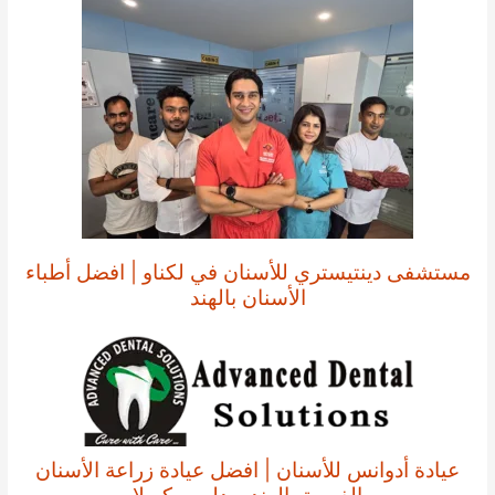
مستشفى دينتيستري للأسنان في لكناو | افضل أطباء
الأسنان بالهند
عيادة أدوانس للأسنان | افضل عيادة زراعة الأسنان