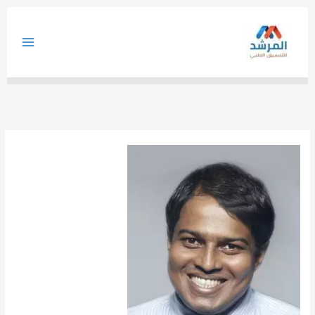
خطي
لى
لمحتوى