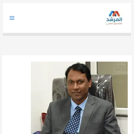
خطي
لى
لمحتوى