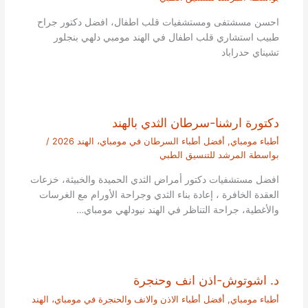
احسن مسشتفى ومستشفيات قلب اطفال، افضل دكتور جراح
طبيب استشاري قلب اطفال في الهند مومبي دلهي بنجلور
تشيناي حدراباد
دكتورة ارشنا-سرطان الثدي بالهند
أطباء مومباي
,
أفضل أطباء السرطان في مومباي، الهند 2026
/
بواسطة
المرشد للتنسيق الطبي
افضل مستشفيات دكتور أمراض الثدي الحميدة والخبيثة، خزعات
العقدة الخافرة ، إعادة بناء الثدي وجراحة الأورام مع الغرسات
والأغطية، جراحة التناظر في الهند نيودلهي مومباي…
د. اشوتوش-اذن انف وحنجرة
أطباء مومباي
,
أفضل أطباء الاذن والانف والحنجرة في مومباي، الهند