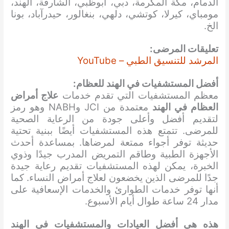
الدمام، مكة المكرمة، دبي، أبوظبي، الشارقة، الهند،
مومباي، كيرلا، كوتشي، دلهي، بنغالور، حيدرآباد، بونا
الخ.
تعليقات المرضى:
المرشد للتنسيق الطبي – YouTube
أفضل المستشفيات في الهند للعظام:
معظم المستشفيات التي تقدم خدمات
علاج أمراض
العظام في الهند
معتمدة من JCI وNABH وهو رمز
لتقديم أفضل وأعلى جودة من الرعاية الصحية
للمرضى. تتمتع هذه المستشفيات أيضًا ببنية تحتية
حديثة توفر أجواء ممتعة لمرضاها. بمساعدة أحدث
الأجهزة الطبية وطاقم التمريض المدرب جيدًا وذوي
الخبرة، يمكن لهذه المستشفيات تقديم رعاية جيدة
جدًا للمرضى الذين يخضعون لعلاج أمراض النساء. كما
أنها توفر خدمات الطوارئ والخدمات الإسعافية على
مدار 24 ساعة طوال أيام الأسبوع.
هذه هي أفضل العيادات والمستشفيات
في الهند