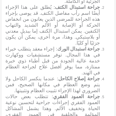
الجزئية أو الكاملة.
جراحة استبدال الكتف
: يُطلق على هذا الإجراء
أيضًا اسم رأب مفاصل الكتف. قد يوصى بإجراء
هذه الجراحة للمرضى الذين يعانون من انخفاض
الحركة أو الإصابة أو الألم الشديد والتهاب
الكتفين. يمكن استبدال الكتف إما ببديل معدني
أو بلاستيكي. وهذا، مرة أخرى، يمكن أن يكون
جزئيًا أو كليًا.
جراحة استبدال الورك
: إجراء معقد يتطلب خبراء
في هذا المجال. توفر مستشفيات ووكهارت
خدمة عالية الجودة من قبل أطباء ذوي خبرة
ممتازة، مما يوفر أفضل علاج لجراحة العظام
في الهند.
جراحة إصلاح الكاحل
: عندما ينكسر الكاحل ولا
يتم وضع العظام في مكانها الصحيح، فمن
الضروري لهذا الإجراء تثبيت العظام وتثبيتها.
جراحة العمود الفقري
: تتطلب بعض حالات
العمود الفقري إجراءات جراحية لتحسين نوعية
الحياة وتخفيف الألم. وهذا يشمل المشاكل
المؤلمة والخلقية في العمود الفقري،