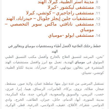
مدينة استر الطبية، كيرلا، الهند
مستشفى ليكشور -كيرلا
مستشفى راجاجيري – كوتشي، كيرلا
مستشفيات جلين إيجلز جلوبال – حيدراباد، الهند
مستشفى نانافتي ماكس سوبر التخصصي –
مومباي
مستشفى ابولو -مومباي
خطط رحلتك العلاجية لأفضل أطباء ومستشفيات مومباي وبنغالور في
الهند
“نحن، المرشد لتنسيق العلاج بالخارج وأفضل مكتب التنسيق الطبي
الموثوق في
مومباي
الهندية، نعمل مع ابرز وافضل مستشفيات الهند
المنتشرة في بنغالور، نيودلهي، كيرالا، حيدرآباد، مدينة لكناو الطبية،
كوتشي، تشيناي.
نستقبل المرضى من عدة دول منها: سلطنة عمان، ولاية صور، مسقط،
صحار، صلالة، نزوى، بركاء، العامرات، الرستاق، هيما، إبرا، عبري،
خصب، البريمي، والسويق والسعودية، الرياض، جدة، مكة المكرمة،
مدينة المنورة، أبها، الدمام، حائل، جيزان، الطائف، الخرج، وادي
الدواسر، شقراء، الأفلاج، عفيف، الدوادمي، الدرعية، قطر، الوكرة،