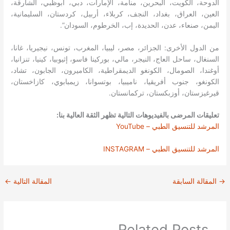
الدوحة، الكويت، البحرين، منامة، الإمارات، دبي، أبوظبي، الشارقة،
العين، العراق، بغداد، النجف، كربلاء، أربيل، كردستان، السليمانية،
اليمن، صنعاء، عدن، الحديدة، إب، الخرطوم، السودان”.
من الدول الأخرى: الجزائر، مصر، ليبيا، المغرب، تونس، نيجيريا، غانا،
السنغال، ساحل العاج، النيجر، مالي، بوركينا فاسو، إثيوبيا، كينيا، تنزانيا،
أوغندا، الصومال، الكونغو الديمقراطية، الكاميرون، الجابون، تشاد،
الكونغو، جنوب أفريقيا، ناميبيا، بوتسوانا، زيمبابوي، كازاخستان،
قيرغيزستان، أوزبكستان، تركمانستان.
تعليقات المرضى بالفيديوهات التالية تظهر الثقة العالية بنا:
المرشد للتنسيق الطبي – YouTube
المرشد للتنسيق الطبي – INSTAGRAM
→
المقالة السابقة
المقالة التالية
←
Related Posts