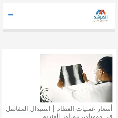
خطي
لى
لمحتوى
أسعار عمليات العظام | استبدال المفاصل
في مومباي، بنجالور الهندية