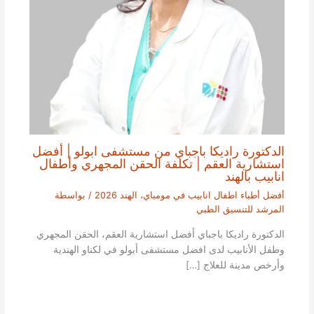
الدكتورة راديكا باجباي من مستشفى ابولو | أفضل
استشارية العقم | تكلفة الحقن المجهري وأطفال
انابيب بالهند
أفضل أطباء اطفال انابيب في مومباي، الهند 2026
/ بواسطة
المرشد للتنسيق الطبي
الدكتورة راديكا باجباي أفضل استشارية العقم، الحقن المجهري
وطفل الأنابيب لدى افضل مستشفى أبولو في لكناو الهندية
وأرخص مدينة للعلاج […]