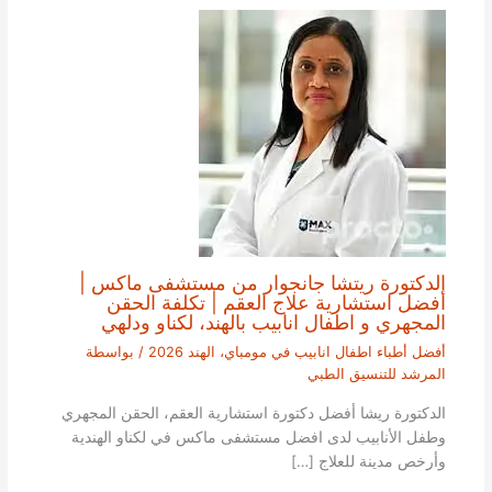
الدكتورة ريتشا جانجوار من مستشفى ماكس |
أفضل استشارية علاج العقم | تكلفة الحقن
المجهري و اطفال انابيب بالهند، لكناو ودلهي
أفضل أطباء اطفال انابيب في مومباي، الهند 2026
/ بواسطة
المرشد للتنسيق الطبي
الدكتورة ريشا أفضل دكتورة استشارية العقم، الحقن المجهري
وطفل الأنابيب لدى افضل مستشفى ماكس في لكناو الهندية
وأرخص مدينة للعلاج […]