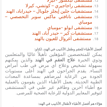
مستشفى ليكشور -كيرلا
مستشفى راجاجيري – كوتشي، كيرلا
مستشفيات جلين إيجلز جلوبال – حيدراباد، الهند
مستشفى نانافتي ماكس سوبر التخصصي –
مومباي
مستشفى ابولو -مومباي
مستشفيات كير – حيدر أباد، الهند
مستشفى أغروال للعيون بالهند
أفضل الأطباء للعقم وطفل الأنابيب في الهند، لكناو:
يمكن للمتخصصين المؤهلين تأهيلاً عاليًا والمتعلمين
وذوي الخبرة
علاج العقم في الهند
والذين يمكنهم
بسهولة تشخيص وعلاج أي مرض في طب أمراض
النساء. يقدم الجراحون في الهند أعلى مستويات
الجودة من الرعاية لمرضاهم بمساعدة المعدات
الطبية الحديثة. يعمل الأطباء الذين يقومون بالعملية
مع أطباء آخرين وطاقم غير طبي في المستشفى
لتوفير المعايير الدولية للرعاية الصحية للمرضى.
هؤلاء هم أفضل الأطباء لأطفال الأنابيب في الهند: