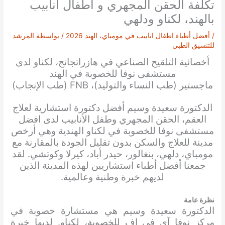
تكلفة الحقن المجهري و اطفال انابيب
بالهند، لكناو ودلهي
/
أفضل أطباء اطفال انابيب في مومباي، الهند 2026
/ بواسطة
المرشد
للتنسيق الطبي
أخصائية التلقيح الصناعي في هازراتجانج، لكناو لدى
مستشفى نوفا للخصوبة في الهند
ماجستير (طب النساء والتوليد)، FNB (طب الإنجاب)
الدكتورة
سعيدة وسيم
أفضل دكتورة استشارية لعلاج
العقم، الحقن المجهري وطفل الأنابيب لدى افضل
مستشفى نوفا للخصوبة في لكناو الهندية وهي أرخص
مدينة للعلاج والسكن بدون تقليل الجودة بالمقارنة مع
مومباي، دلهي، بنغالور، حيدر أباد، كيرلا وكوتشي. لقد
جمعنا أفضل أطباء استشاريين لهذه المدينة الذين
لديهم خبرة وطنية وعالمية.
نظرة عامة
الدكتورة سعيدة وسيم هي مستشارة خصوبة في
مركز نوفا آي في إف للخصوبة، لكناو. لديها خبرة