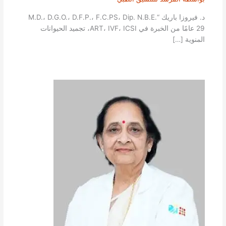
د. فيروزا باريك “M.D.، D.G.O.، D.F.P.، F.C.PS، Dip. N.B.E.
29 عامًا من الخبرة في ART، IVF، ICSI، تجميد الحيوانات
المنوية […]