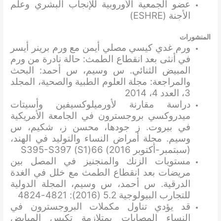
عضو الجمعية الأوروبية للإنجاب البشري وعلم
الأجنة (ESHRE)
المنشورات
ورم غدي كيسي مصلي أيمن مع ورم برينر أيسر
في أنثى بعد انقطاع الطمث: حالة نادرة من ورم
المبيض الثنائي. س وسيم، س أحمد: البحث
والمراجعة: مجلة العلوم الطبية والصحية، المجلد
3، العدد 4، 2014
دراسة مقارنة لأورميلوكسيفين وأسيتات
ميدروكسي بروجسترون في الجامعة الأمريكية
في بيروت. ز جودها، محسن ز، شكيم، س
وسيم. مجلة أمراض النساء والتوليد في الهند،
(سبتمبر-أكتوبر 2016) 66(S1) S395-S397
مستويات الزنك والمنجنيز في المصل بين
مريضات بعد انقطاع الطمث مع خلل في الغدة
الدرقية. س أحمد، س وسيم، المجلة الدولية
للتجارب البيولوجية 5.2 (2016): 4821-4824
قد يؤدي تناول مكملات البروجسترون في
النساء المصابات بمتلازمة تكيس المبايض