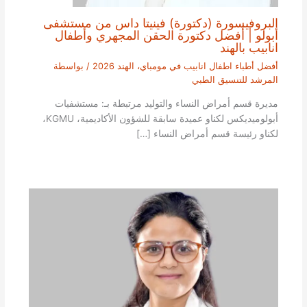
البروفيسورة (دكتورة) فينيتا داس من مستشفى
أبولو | أفضل دكتورة الحقن المجهري وأطفال
انابيب بالهند
أفضل أطباء اطفال انابيب في مومباي، الهند 2026
/ بواسطة
المرشد للتنسيق الطبي
مديرة قسم أمراض النساء والتوليد مرتبطة بـ: مستشفيات
أبولوميديكس لكناو عميدة سابقة للشؤون الأكاديمية، KGMU،
لكناو رئيسة قسم أمراض النساء […]