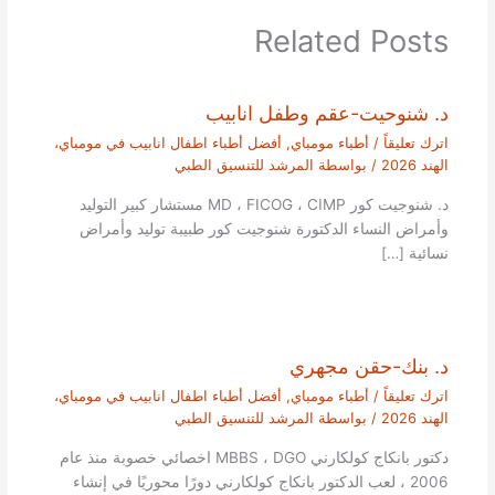
Related Posts
د. شنوحيت-عقم وطفل انابيب
اترك تعليقاً
/
أطباء مومباي
,
أفضل أطباء اطفال انابيب في مومباي،
الهند 2026
/ بواسطة
المرشد للتنسيق الطبي
د. شنوجيت كور MD ، FICOG ، CIMP مستشار كبير التوليد
وأمراض النساء الدكتورة شنوجيت كور طبيبة توليد وأمراض
نسائية […]
د. بنك-حقن مجهري
اترك تعليقاً
/
أطباء مومباي
,
أفضل أطباء اطفال انابيب في مومباي،
الهند 2026
/ بواسطة
المرشد للتنسيق الطبي
دكتور بانكاج كولكارني MBBS ، DGO اخصائي خصوبة منذ عام
2006 ، لعب الدكتور بانكاج كولكارني دورًا محوريًا في إنشاء