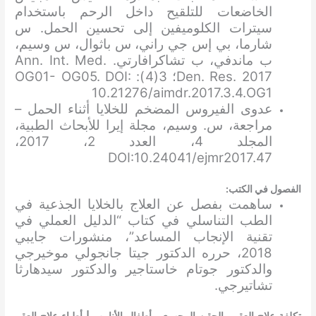
الخاضعات للتلقيح داخل الرحم باستخدام
سيترات الكلوميفين إلى تحسين الحمل. س
شارما، بي إس جي راني، س باثوال، س وسيم،
ب ماندفي، ب تشاكرافارتي. Ann. Int. Med.
Den. Res. 2017؛ 3(4): OG01- OG05. DOI:
10.21276/aimdr.2017.3.4.OG1
عدوى الفيروس المضخم للخلايا أثناء الحمل –
مراجعة، س. وسيم، مجلة إيرا للأبحاث الطبية،
المجلد 4، العدد 2، 2017،
DOI:10.24041/ejmr2017.47
الفصول في الكتب:
ساهمت بفصل عن العلاج بالخلايا الجذعية في
الطب التناسلي في كتاب “الدليل العملي في
تقنية الإنجاب المساعد”، منشورات جايبي
2018، حرره الدكتور جيتا جانجولي موخيرجي
والدكتور جوتام خاستاجير والدكتور سيدهارثا
تشاتيرجي.