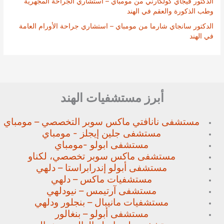
الدكتور فيجاي كولكارني من مومباي – استشاري الجراحة المجهرية
وطب الذكورة والعقم في الهند
الدكتور سانجاي شارما من مومباي – استشاري جراحة الأورام العامة
في الهند
أبرز مستشفيات الهند
مستشفى نانافتي ماكس سوبر
التخصصي – مومباي
مستشفى جلين إيجلز - مومباي
مستشفى ابولو -مومباي
مستشفى ماكس سوبر تخصصي،
لكناو
مستشفى أبولو إندرابراستا – دلهي
مستشفيات ماكس – دلهي
مستشفى آرتيمس – نيودلهي
مستشفيات مانيبال – بنجلور
ودلهي
مستشفى أبولو – بنغالور