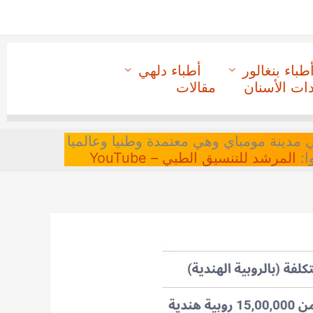
طباء بنغالور
أطباء دلهي
دات الأسنان
مقالات
 في مدينة مومباي وهي معتمدة وطنيا وعالميا
ا:
المرشد للتنسيق الطبي – YouTube