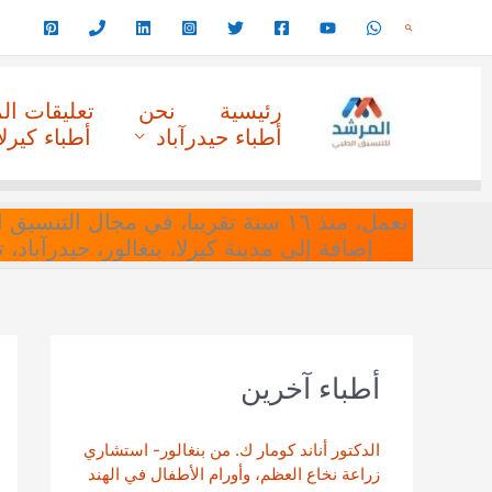
خطي
البحث
لى
لمحتوى
رئيسية
نحن
تعليقات ا
أطباء حيدرآباد
أطباء كيرلا
نعمل، منذ ١٦ سنة تقريبا، في مجا
إضافة إلى مدينة كيرلا، بنغالور، حيدرآباد،
أطباء آخرين
الدكتور أناند كومار ك. من بنغالور- استشاري
زراعة نخاع العظم، وأورام الأطفال في الهند