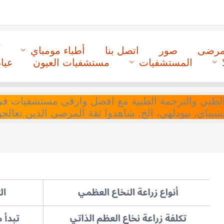
لمرضى
صور
اتصل بنا
أطباء مومباي
أ
المستشفيات
مستشفيات العيون
عيا
ل التنسيق الطبي والترجمة الطبية مع افضل وارقى مستشفيات
 تشيناي، نيودلهي، الخ. شاهدوا ثقة المرضى الذين تعالجو