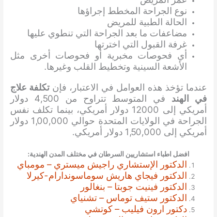
نوع الجراحة المخطط إجراؤها
الحالة الطبية للمريض
مضاعفات ما بعد الجراحة التي تنطوي عليها
غرفة القبول التي اخترتها
أي فحوصات مخبرية أو فحوصات أخرى مثل
الأشعة السينية وتخطيط القلب وغيرها.
عندما تؤخذ هذه العوامل في الاعتبار، فإن
تكلفة علاج
في الهند
في المتوسط تتراوح من 4,500 دولار
أمريكي إلى 12000 دولار أمريكي، بينما تكلف نفس
الجراحة في الولايات المتحدة حوالي 1,00,000 دولار
أمريكي إلى 1,50,000 دولار أمريكي.
افضل اطباء استشاريين السرطان في مختلف المدن الهندية:
الدكتور الإستشاري راجيش ميستري – مومباي
الدكتور فيجاي هاريش سوماسوندارام-كيرلا
الدكتور فينيت جوبتا – بنغالور
الدكتور ستيف توماس – تشنياي
دكتور ارون فيليب – كوتشي