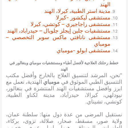
الهند
مدينة استر الطبية، كيرلا، الهند
مستشفى ليكشور -كيرلا
مستشفى راجاجيري – كوتشي، كيرلا
مستشفيات جلين إيجلز جلوبال – حيدراباد، الهند
مستشفى نانافتي ماكس سوبر التخصصي –
مومباي
مستشفى ابولو -مومباي
خطط رحلتك العلاجية لأفضل أطباء ومستشفيات مومباي وبنغالور في
الهند
“نحن، المرشد لتنسيق العلاج بالخارج وأفضل مكتب
التنسيق الطبي الموثوق في
مومباي
الهندية، نعمل مع
ابرز وافضل مستشفيات الهند المنتشرة في بنغالور،
نيودلهي، كيرالا، حيدرآباد، مدينة لكناو الطبية،
كوتشي، تشيناي.
نستقبل المرضى من عدة دول منها: سلطنة عمان،
ولاية صور، مسقط، صحار، صلالة، نزوى، بركاء،
العامرات، الرستاق، هيما، إبرا، عبري، خصب،