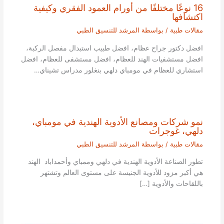
16 نوعًا مختلفًا من أورام العمود الفقري وكيفية
اكتشافها
مقالات طبية
/ بواسطة
المرشد للتنسيق الطبي
افضل دكتور جراح عظام، افضل طبيب استبدال مفصل الركبة،
افضل مستشفيات الهند للعظام، افضل مستشفى للعظام، افضل
استشاري للعظام في مومباي دلهي بنغلور مدراس تشيناي…
نمو شركات ومصانع الأدوية الهندية في مومباي،
دلهي، غوجرات
مقالات طبية
/ بواسطة
المرشد للتنسيق الطبي
تطور الصناعة الأدوية الهندية في دلهي وممباي وأحمداباد الهند
هي أكبر مزود للأدوية الجنيسة على مستوى العالم وتشتهر
باللقاحات والأدوية […]