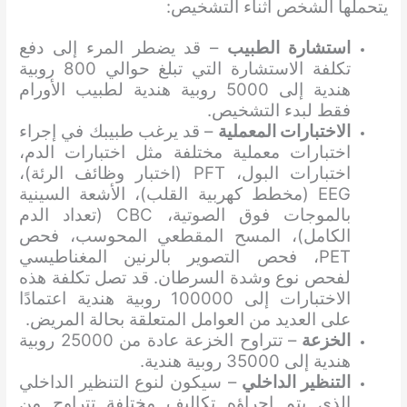
يتحملها الشخص أثناء التشخيص:
استشارة الطبيب
– قد يضطر المرء إلى دفع
تكلفة الاستشارة التي تبلغ حوالي 800 روبية
هندية إلى 5000 روبية هندية لطبيب الأورام
فقط لبدء التشخيص.
الاختبارات المعملية
– قد يرغب طبيبك في إجراء
اختبارات معملية مختلفة مثل اختبارات الدم،
اختبارات البول، PFT (اختبار وظائف الرئة)،
EEG (مخطط كهربية القلب)، الأشعة السينية
بالموجات فوق الصوتية، CBC (تعداد الدم
الكامل)، المسح المقطعي المحوسب، فحص
PET، فحص التصوير بالرنين المغناطيسي
لفحص نوع وشدة السرطان. قد تصل تكلفة هذه
الاختبارات إلى 100000 روبية هندية اعتمادًا
على العديد من العوامل المتعلقة بحالة المريض.
الخزعة
– تتراوح الخزعة عادة من 25000 روبية
هندية إلى 35000 روبية هندية.
التنظير الداخلي
– سيكون لنوع التنظير الداخلي
الذي يتم إجراؤه تكاليف مختلفة تتراوح من