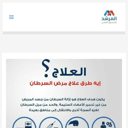
خطي
لى
لمحتوى