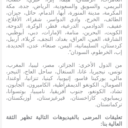
البريمي، والسويق والسعودية، الرياض، جدة، مكة
المكرمة، مدينة المنورة، أبها، الدمام، حائل، جيزان،
الطائف، الخرج، وادي الدواسر، شقراء، الأفلاج،
عفيف، الدوادمي، الدرعية، قطر، الوكرة، الدوحة،
الكويت، البحرين، منامة، الإمارات، دبي، أبوظبي،
الشارقة، العين، العراق، بغداد، النجف، كربلاء، أربيل،
كردستان، السليمانية، اليمن، صنعاء، عدن، الحديدة،
إب، الخرطوم، السودان”.
من الدول الأخرى: الجزائر، مصر، ليبيا، المغرب،
تونس، نيجيريا، غانا، السنغال، ساحل العاج، النيجر،
مالي، بوركينا فاسو، إثيوبيا، كينيا، تنزانيا، أوغندا،
الصومال، الكونغو الديمقراطية، الكاميرون، الجابون،
تشاد، الكونغو، جنوب أفريقيا، ناميبيا، بوتسوانا،
زيمبابوي، كازاخستان، قيرغيزستان، أوزبكستان،
تركمانستان.
تعليقات المرضى بالفيديوهات التالية تظهر الثقة
العالية بنا: