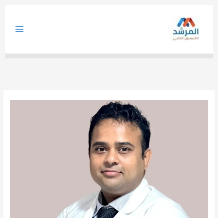
خطي
لى
لمحتوى