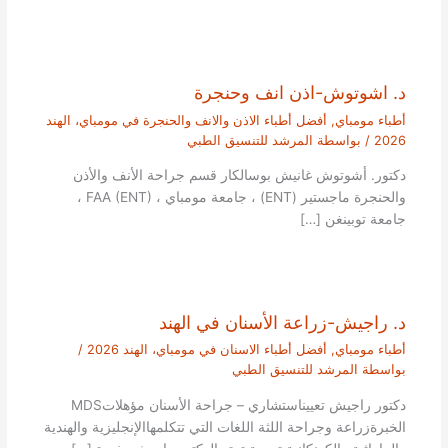
د. اشوتوش-اذن انف وحنجرة
أطباء مومباي
,
أفضل أطباء الاذن والانف والحنجرة في مومباي، الهند
2026
/ بواسطة
المرشد للتنسيق الطبي
دكتور. أشوتوش غانيش بوسالكار قسم جراحة الأنف والأذن
والحنجرة ماجستير (ENT) ، جامعة مومباي ، FAA (ENT) ،
جامعة توبينغن […]
د. راجيش-زراعة الأسنان في الهند
أطباء مومباي
,
أفضل أطباء الاسنان في مومباي، الهند 2026
/
بواسطة
المرشد للتنسيق الطبي
دكتور راجيش تعييناستشاري – جراحة الأسنان مؤهلاتMDS
الخبرةزراعة وجراحة اللثة اللغات التي تتكلمهاالإنجليزية والهندية