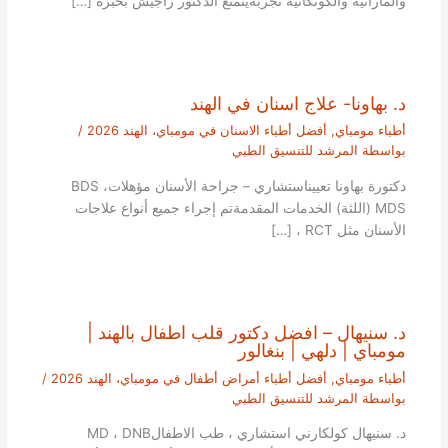
والماراثية والكونكانية تجربةيتمتع الدكتور راجيش بخبرة […]
د. بهاونا- علاج اسنان في الهند
أطباء مومباي
,
أفضل أطباء الاسنان في مومباي، الهند 2026
/
بواسطة
المرشد للتنسيق الطبي
دكتورة بهاونا تعييناستشاري – جراحة الأسنان مؤهلاتBDS ،
MDS (اللثة) الخدمات المقدمةتم إجراء جميع أنواع علاجات
الأسنان مثل RCT ، […]
د. سنيهال – افضل دكتور قلب اطفال بالهند |
مومباي | دلهي | بنغالور
أطباء مومباي
,
أفضل أطباء أمراض أطفال في مومباي، الهند 2026
/
بواسطة
المرشد للتنسيق الطبي
د. سنيهال كولكارني استشاري ، طب الاطفالMD ، DNB