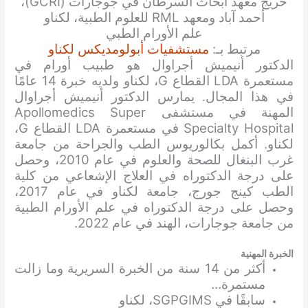
خريج معهد أبحاث السرطان في جوجارات (GCRI)،
أحمد آباد ومعهد RML للعلوم الطبية، لكناو
علم الأورام الطبي
مرتبط بـ:
مستشفيات أبولومديكس لكناو
الدكتور أنيميش أجراوال هو طبيب أورام في
مستعمرة LDA القطاع G، لكناو ولديه خبرة 14 عامًا
في هذا المجال. يمارس الدكتور أنيميش أجراوال
المهنة في مستشفى Apollomedics Super
Specialty Hospital في مستعمرة LDA القطاع G،
لكناو. أكمل بكالوريوس الطب والجراحة من جامعة
غرب البنغال للصحة والعلوم في عام 2010، وحصل
على درجة الدكتوراه في العلاج الإشعاعي من كلية
الطب كينج جورج، جامعة لكناو في عام 2017،
وحصل على درجة الدكتوراه في علم الأورام الطبية
من جامعة جوجارات، الهند في عام 2022.
الخبرة المهنية
أكثر من 14 سنة من الخبرة السريرية وما زالت
مستمرة…
سابقًا في SGPGIMS، لكناو