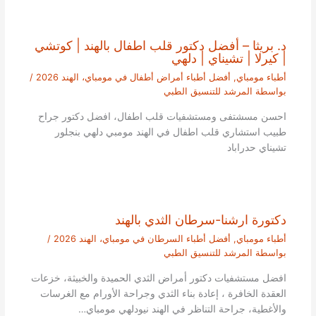
د. بريثا – أفضل دكتور قلب اطفال بالهند | كوتشي
| كيرلا | تشيناي | دلهي
أطباء مومباي
,
أفضل أطباء أمراض أطفال في مومباي، الهند 2026
/
بواسطة
المرشد للتنسيق الطبي
احسن مسشتفى ومستشفيات قلب اطفال، افضل دكتور جراح
طبيب استشاري قلب اطفال في الهند مومبي دلهي بنجلور
تشيناي حدراباد
دكتورة ارشنا-سرطان الثدي بالهند
أطباء مومباي
,
أفضل أطباء السرطان في مومباي، الهند 2026
/
بواسطة
المرشد للتنسيق الطبي
افضل مستشفيات دكتور أمراض الثدي الحميدة والخبيثة، خزعات
العقدة الخافرة ، إعادة بناء الثدي وجراحة الأورام مع الغرسات
والأغطية، جراحة التناظر في الهند نيودلهي مومباي…