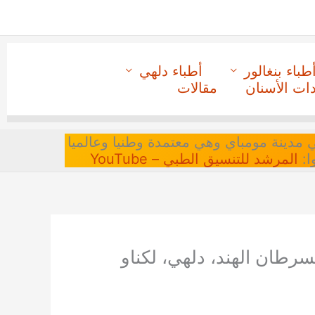
طباء بنغالور
أطباء دلهي
دات الأسنان
مقالات
 في مدينة مومباي وهي معتمدة وطنيا وعالميا
ا:
المرشد للتنسيق الطبي – YouTube
رطان الهند، دلهي، لكناو