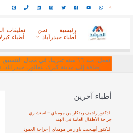
خطي
البحث
لى
لمحتوى
رئيسية
نحن
تعليقات ا
أطباء حيدرآباد
أطباء كيرلا
نعمل، منذ ١٦ سنة تقريبا، في مجا
إضافة إلى مدينة كيرلا، بنغالور، حيدرآباد،
أطباء آخرين
الدكتور راجيف ريدكار من مومباي – استشاري
جراحة الأطفال العامة في الهند
الدكتور أبهيجيت باوار من مومباي | جراحة العمود