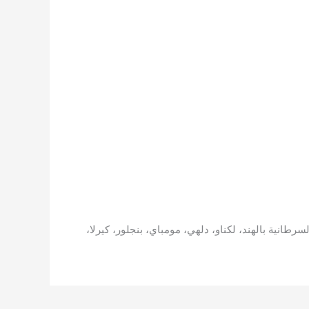
طانية بالهند، لكناو، دلهي، مومباي، بنجلور، كيرلا،