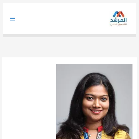
خطي
لى
لمحتوى