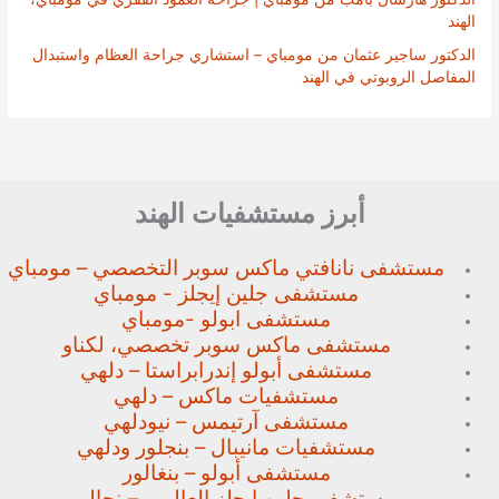
الهند
الدكتور ساجير عثمان من مومباي – استشاري جراحة العظام واستبدال
المفاصل الروبوتي في الهند
أبرز مستشفيات الهند
مستشفى نانافتي ماكس سوبر
التخصصي – مومباي
مستشفى جلين إيجلز - مومباي
مستشفى ابولو -مومباي
مستشفى ماكس سوبر تخصصي،
لكناو
مستشفى أبولو إندرابراستا – دلهي
مستشفيات ماكس – دلهي
مستشفى آرتيمس – نيودلهي
مستشفيات مانيبال – بنجلور
ودلهي
مستشفى أبولو – بنغالور
مستشفى جلين إيجلز العالمي –
بنجالورو