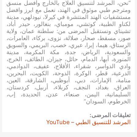
“نحن، المرشد لتنسيق العلاج بالخارج وأفضل منسق
ومترجم طبي موثوق في الهند، نعمل مع ابرز وافضل
مستشفيات الهند المنتشرة في كيرلا، نيودلهي، مدينة
لكناو الطبية، كوتشي، مومباي، بنغالور، حيدر أباد،
تشيناي ونستقبل المرضى من: سلطنة عمان، ولاية
صور، مسقط، صحار، صلالة، نزوى، بركاء، العامرات،
الرستاق، هيما، إبرا، عبري، خصب، البريمي، والسويق
والسعودية، الرياض، جدة، مكة المكرمة، مدينة
المنورة، أبها، الدمام، حائل، جيزان، الطائف، الخرج،
وادي الدواسر، شقراء، الأفلاج، عفيف، الدوادمي،
الدرعية، قطر، الوكرة، الدوحة، الكويت، البحرين،
منامة، الإمارات، دبي، أبوظبي، الشارقة، العين،
العراق، بغداد، النجف، كربلاء، أربيل، كردستان،
السليمانية، اليمن، صنعاء، عدن، الحديدة، إب،
الخرطوم، السودان”
تعليقات المرضى:
المرشد للتنسيق الطبي – YouTube