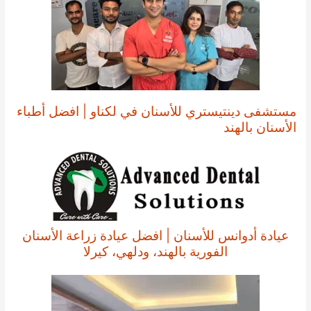
مستشفى دينتيستري للأسنان في لكناو | افضل أطباء
الأسنان بالهند
عيادة أدوانس للأسنان | افضل عيادة زراعة الأسنان
الفورية بالهند، ودلهي، كيرلا