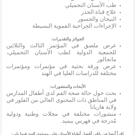
طب الأسنان التجميلي
علاج قناة الجذر
التيجان والجسور
الإجراءات الجراحية الفموية البسيطة
الجوائز والتقديرات:
عرض ملصق في المؤتمر الثالث والثلاثين
للجمعية الدولية لطب الأسنان التجميلي،
مانجالور
عرض ورقة بحثية في مؤتمرات ومؤتمرات
مختلفة للدراسات العليا في الهند
الأبحاث والمنشورات:
بحث حول حالة صحة الفم لدى أطفال المدارس
في المناطق ذات المحتوى العالي من الفلور في
ولاية هاريانا
منشورات مختلفة في مجلات وطنية ودولية
مُدرجة في فهرس ببميد.
إقرأ أيضا عن باقي أفضل أطباء الأسنان على مستوى الهند فيما يلي: