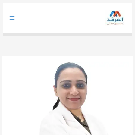
خطي
لى
لمحتوى