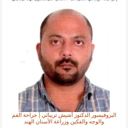
البروفيسور الدكتور آشيش تريباثي | جراحة الفم
والوجه والفكين وزراعة الأسنان الهند