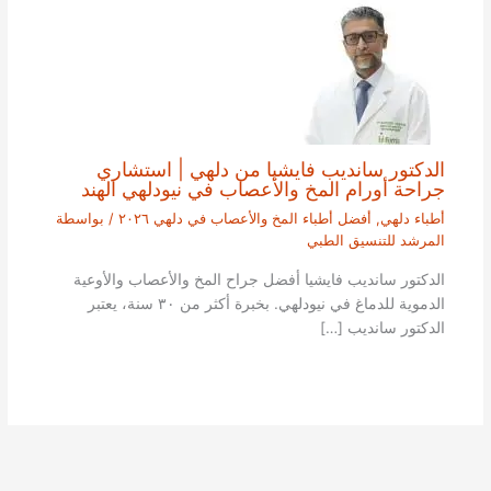
الدكتور سانديب فايشيا من دلهي | استشاري
جراحة أورام المخ والأعصاب في نيودلهي الهند
أطباء دلهي
,
أفضل أطباء المخ والأعصاب في دلهي ٢٠٢٦
/ بواسطة
المرشد للتنسيق الطبي
الدكتور سانديب فايشيا أفضل جراح المخ والأعصاب والأوعية
الدموية للدماغ في نيودلهي. بخبرة أكثر من ٣٠ سنة، يعتبر
الدكتور سانديب […]