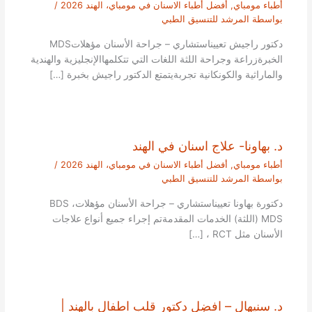
أطباء مومباي
,
أفضل أطباء الاسنان في مومباي، الهند 2026
/
بواسطة
المرشد للتنسيق الطبي
دكتور راجيش تعييناستشاري – جراحة الأسنان مؤهلاتMDS
الخبرةزراعة وجراحة اللثة اللغات التي تتكلمهاالإنجليزية والهندية
والماراثية والكونكانية تجربةيتمتع الدكتور راجيش بخبرة […]
د. بهاونا- علاج اسنان في الهند
أطباء مومباي
,
أفضل أطباء الاسنان في مومباي، الهند 2026
/
بواسطة
المرشد للتنسيق الطبي
دكتورة بهاونا تعييناستشاري – جراحة الأسنان مؤهلاتBDS ،
MDS (اللثة) الخدمات المقدمةتم إجراء جميع أنواع علاجات
الأسنان مثل RCT ، […]
د. سنيهال – افضل دكتور قلب اطفال بالهند |