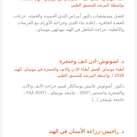
بواسطة
المرشد للتنسيق الطبي
افضل مستشفيات دكتور أمراض الثدي الحميدة والخبيثة، خزعات
العقدة الخافرة ، إعادة بناء الثدي وجراحة الأورام مع الغرسات
والأغطية، جراحة التناظر في الهند نيودلهي مومباي…
د. اشوتوش-اذن انف وحنجرة
أطباء مومباي
,
أفضل أطباء الاذن والانف والحنجرة في مومباي، الهند
2026
/ بواسطة
المرشد للتنسيق الطبي
دكتور. أشوتوش غانيش بوسالكار قسم جراحة الأنف والأذن
والحنجرة ماجستير (ENT) ، جامعة مومباي ، FAA (ENT) ،
جامعة توبينغن […]
د. راجيش-زراعة الأسنان في الهند