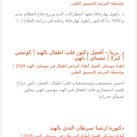
بواسطة
المرشد للتنسيق الطبي
د. راهول بهارجافا معهد اضطرابات الدم وزرع نخاع العظام مدير
و HOD بدأ الدكتور راهول بهارجافا رحلته في زراعة الخلايا […]
د. بريثا – أفضل دكتور قلب اطفال بالهند | كوتشي
| كيرلا | تشيناي | دلهي
أطباء مومباي
,
أفضل أطباء أمراض أطفال في مومباي، الهند 2026
/
بواسطة
المرشد للتنسيق الطبي
احسن مسشتفى ومستشفيات قلب اطفال، افضل دكتور جراح
طبيب استشاري قلب اطفال في الهند مومبي دلهي بنجلور
تشيناي حدراباد
دكتورة ارشنا-سرطان الثدي بالهند
أطباء مومباي
,
أفضل أطباء السرطان في مومباي، الهند 2026
/