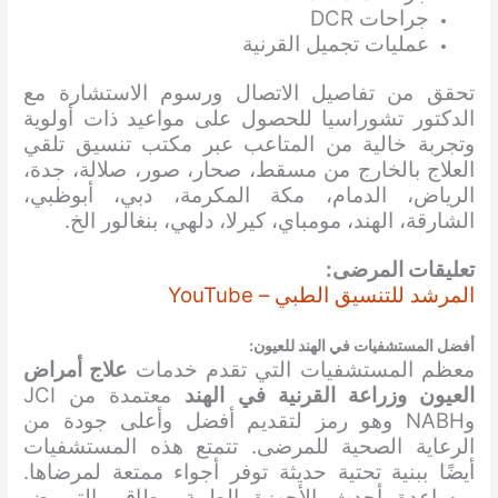
جراحات DCR
عمليات تجميل القرنية
تحقق من تفاصيل الاتصال ورسوم الاستشارة مع
الدكتور تشوراسيا
للحصول على مواعيد ذات أولوية
وتجربة خالية من المتاعب
عبر مكتب تنسيق تلقي
العلاج بالخارج من مسقط، صحار، صور، صلالة، جدة،
الرياض، الدمام، مكة المكرمة، دبي، أبوظبي،
الشارقة، الهند، مومباي، كيرلا، دلهي، بنغالور الخ.
تعليقات المرضى:
المرشد للتنسيق الطبي – YouTube
أفضل المستشفيات في الهند للعيون:
معظم المستشفيات التي تقدم خدمات
علاج أمراض
العيون وزراعة القرنية في الهند
معتمدة من JCI
وNABH وهو رمز لتقديم أفضل وأعلى جودة من
الرعاية الصحية للمرضى. تتمتع هذه المستشفيات
أيضًا ببنية تحتية حديثة توفر أجواء ممتعة لمرضاها.
بمساعدة أحدث الأجهزة الطبية وطاقم التمريض