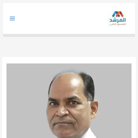
خطي
لى
لمحتوى