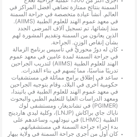
أجرى أكثر من 1300 عملية جراحية لعلاج
السمنة بنتائج ممتازة تضاهي أفضل المراكز في
العالم. أنشأ عيادة متخصصة في جراحة السمنة
في معهد عموم الهند للعلوم الطبية (AIIMS).
منذ إنشائها، تم تسجيل آلاف المرضى الجدد
الذين يعانون من السمنة وتقديم المشورة لهم
بشأن إنقاص الوزن. الجراحة.
كان له دورٌ محوريٌّ في تأسيس برنامج الزمالة
في جراحة السمنة لمدة عامين في معهد عموم
الهند للعلوم الطبية (AIIMS) لتدريب الجراحين
تدريبًا مناسبًا، مما يُسهم في بناء القدرات.
ساعد في إطلاق برامج مماثلة في مستشفيات
حكومية أخرى في البلاد، وقام بتوجيه الجراحين
في معهد عموم الهند للعلوم الطبية في باتيندا،
ومعهد الدراسات العليا للتعليم الطبي والبحوث
(PGIMER) في تشانديغار، ومستشفى لوك
ناياك جاي براكاش (LNJP)، وكلية ليدي هاردينج
الطبية (LHMC) في نيودلهي، وساعدهم على
بدء إجراء جراحة السمنة في مستشفياتهم.
كان أول من أجرى جراحة السمنة في ولاية بيهار