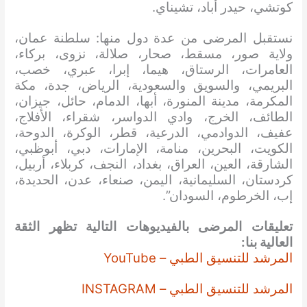
كوتشي، حيدر أباد، تشيناي.
نستقبل المرضى من عدة دول منها: سلطنة عمان،
ولاية صور، مسقط، صحار، صلالة، نزوى، بركاء،
العامرات، الرستاق، هيما، إبرا، عبري، خصب،
البريمي، والسويق والسعودية، الرياض، جدة، مكة
المكرمة، مدينة المنورة، أبها، الدمام، حائل، جيزان،
الطائف، الخرج، وادي الدواسر، شقراء، الأفلاج،
عفيف، الدوادمي، الدرعية، قطر، الوكرة، الدوحة،
الكويت، البحرين، منامة، الإمارات، دبي، أبوظبي،
الشارقة، العين، العراق، بغداد، النجف، كربلاء، أربيل،
كردستان، السليمانية، اليمن، صنعاء، عدن، الحديدة،
إب، الخرطوم، السودان”.
تعليقات المرضى بالفيديوهات التالية تظهر الثقة
العالية بنا:
المرشد للتنسيق الطبي – YouTube
المرشد للتنسيق الطبي – INSTAGRAM