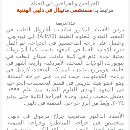
الجراحين والجراحين في الحياة
مرتبط بـ:
مستشفى مانيبال في دلهي الهندية
نبذة تعريفية
درس الأستاذ الدكتور سانديب أغاروال الطب في
المعهد الهندي للعلوم الطبية (AIIMS) في نيودلهي،
وحصل على درجة الماجستير في الجراحة، ثم أكمل
فترة الإقامة العليا في المعهد نفسه. كما أتمّ زمالة
بحثية لمدة عام في كلية ماونت سيناي للطب في
نيويورك، الولايات المتحدة الأمريكية، وأربعة أشهر في
جامعة هومرتون بلندن، المملكة المتحدة، كزميل في
برنامج الكومنولث، حيث تدرب على جراحة السمنة.
وهو عضو هيئة تدريس في قسم التخصصات الجراحية
في المعهد الهندي للعلوم الطبية منذ عام ١٩٩٩،
وشغل منصب رئيس وحدة الجراحة الثانية حتى يونيو
٢٠٢٤. ويُعدّ من أبرز جراحي السمنة في دلهي.
الأستاذ الدكتور سانديب جراحٌ مرموق في دلهي،
متخصص في جراحة المناظير، وجراحة السمنة،
وجراحة الجهاز الهضمي، وزراعة الكلى، ولديه خبرة