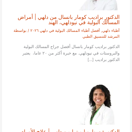
الدكتور براديب كومار بانسال من دلهي | أمراض
المسالك البولية في نيودلهي، الهند
أطباء دلهي
,
أفضل أطباء المسالك البولية في دلهي ٢٠٢٦
/ بواسطة
المرشد للتنسيق الطبي
الدكتور براديب كومار بانسال أفضل جراح المسالك البولية
والبروستات في نيودلهي. مع خبرة أكثر من ٢٠ عاما، يعتبر
الدكتور براديب […]
الدكتورة سواروبا ميترا من دلهي | علاج الأورام