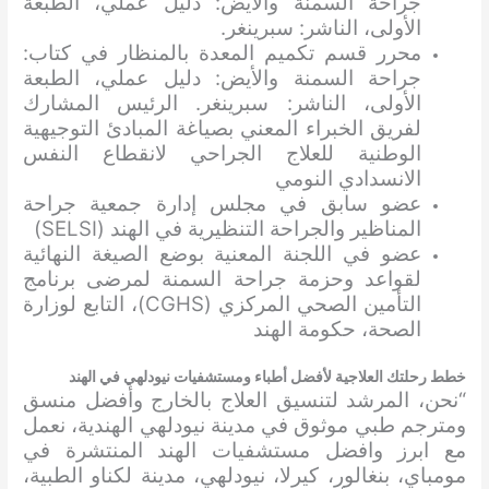
جراحة السمنة والأيض: دليل عملي، الطبعة
الأولى، الناشر: سبرينغر.
محرر قسم تكميم المعدة بالمنظار في كتاب:
جراحة السمنة والأيض: دليل عملي، الطبعة
الأولى، الناشر: سبرينغر. الرئيس المشارك
لفريق الخبراء المعني بصياغة المبادئ التوجيهية
الوطنية للعلاج الجراحي لانقطاع النفس
الانسدادي النومي
عضو سابق في مجلس إدارة جمعية جراحة
المناظير والجراحة التنظيرية في الهند (SELSI)
عضو في اللجنة المعنية بوضع الصيغة النهائية
لقواعد وحزمة جراحة السمنة لمرضى برنامج
التأمين الصحي المركزي (CGHS)، التابع لوزارة
الصحة، حكومة الهند
خطط رحلتك العلاجية لأفضل أطباء ومستشفيات نيودلهي في الهند
“نحن، المرشد لتنسيق العلاج بالخارج وأفضل منسق
ومترجم طبي موثوق في مدينة نيودلهي الهندية، نعمل
مع ابرز وافضل مستشفيات الهند المنتشرة في
مومباي، بنغالور، كيرلا، نيودلهي، مدينة لكناو الطبية،