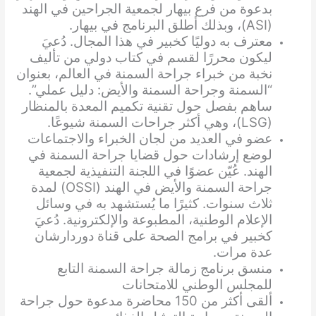
بدعوة من فرع بيهار لجمعية الجراحين في الهند
(ASI)، وبذلك أطلق البرنامج في بيهار.
معترف به دوليًا كخبير في هذا المجال. دُعيَ
ليكون محررًا لقسم في كتاب دولي من تأليف
نخبة من خبراء جراحة السمنة في العالم، بعنوان
“السمنة وجراحة السمنة والأيض: دليل عملي”.
ساهم بفصل حول تقنية تكميم المعدة بالمنظار
(LSG)، وهي أكثر جراحات السمنة شيوعًا.
عضو في العديد من لجان الخبراء والاجتماعات
لوضع إرشادات حول قضايا جراحة السمنة في
الهند. عُيّن عضوًا في اللجنة التنفيذية لجمعية
جراحة السمنة والأيض في الهند (OSSI) لمدة
ثلاث سنوات. كثيرًا ما يُستشهد به في وسائل
الإعلام الوطنية، المطبوعة والإلكترونية. دُعيَ
كخبير في برامج الصحة على قناة دوردارشان
عدة مرات.
منسق برنامج زمالة جراحة السمنة التابع
للمجلس الوطني للامتحانات
ألقى أكثر من 150 محاضرة مدعوة حول جراحة