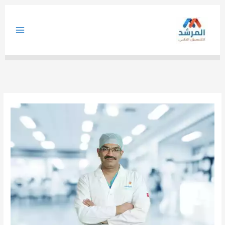
خطي
لى
لمحتوى