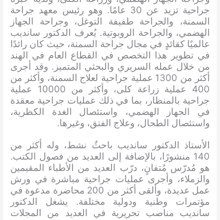
جراحية تزيد عن 30 عامًا. وهو رئيس معهد جراحة
السمنة، والجراحة طفيفة التوغل، وجراحة الجهاز
الهضمي، والجراحة الروبوتية. يُعرف الدكتور سانديب
عالميًا كقائدٍ في مجال جراحة السمنة، حيث كان رائدًا
في تطوير هذا التخصص في القطاع العام في الهند
من خلال عمله السريري والبحثي المتميز. وقد أجرى
أكثر من 1300 عملية جراحية لعلاج السمنة، وأكثر من
400 عملية زراعة كلى، وأكثر من 10000 عملية
جراحية بالمنظار، بما في ذلك عمليات جراحية معقدة
في الجهاز الهضمي، واستئصال الغدة الكظرية،
واستئصال الطحال، وعلاج الفتق، وغيرها.
الأستاذ الدكتور سانديب باحثٌ نشط، وله أكثر من
140 منشورًا، بالإضافة إلى العديد من فصول الكتب.
هو مُدرّس مُتفانٍ، درّب العديد من الأطباء المقيمين
والزملاء، وأجرى عمليات جراحية مباشرة في ورش
عمل عديدة، وألقى أكثر من 200 محاضرة مدعوة في
مؤتمرات وطنية ودولية مختلفة. يشغل الدكتور
سانديب مناصب تحريرية في العديد من المجلات