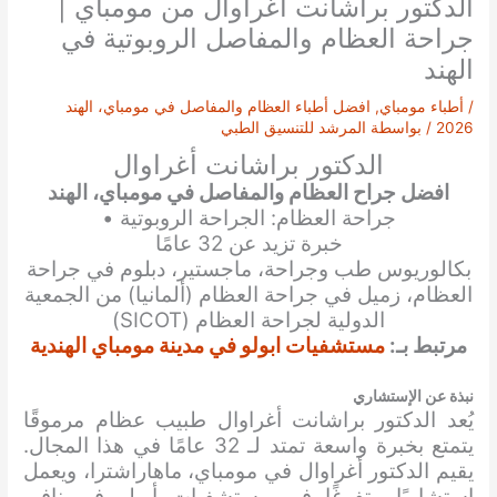
الدكتور براشانت أغراوال من مومباي |
جراحة العظام والمفاصل الروبوتية في
الهند
/
أطباء مومباي
,
افضل أطباء العظام والمفاصل في مومباي، الهند
2026
/ بواسطة
المرشد للتنسيق الطبي
الدكتور براشانت أغراوال
افضل جراح العظام والمفاصل في مومباي، الهند
جراحة العظام: الجراحة الروبوتية •
خبرة تزيد عن 32 عامًا
بكالوريوس طب وجراحة، ماجستير، دبلوم في جراحة
العظام، زميل في جراحة العظام (ألمانيا) من الجمعية
الدولية لجراحة العظام (SICOT)
مرتبط بـ:
مستشفيات ابولو في مدينة مومباي الهندية
نبذة عن الإستشاري
يُعد الدكتور براشانت أغراوال طبيب عظام مرموقًا
يتمتع بخبرة واسعة تمتد لـ 32 عامًا في هذا المجال.
يقيم الدكتور أغراوال في مومباي، ماهاراشترا، ويعمل
استشاريًا متفرغًا في مستشفيات أبولو في نافي