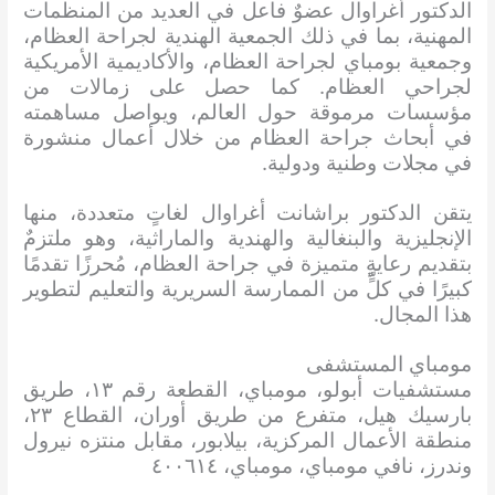
الدكتور أغراوال عضوٌ فاعل في العديد من المنظمات
المهنية، بما في ذلك الجمعية الهندية لجراحة العظام،
وجمعية بومباي لجراحة العظام، والأكاديمية الأمريكية
لجراحي العظام. كما حصل على زمالات من
مؤسسات مرموقة حول العالم، ويواصل مساهمته
في أبحاث جراحة العظام من خلال أعمال منشورة
في مجلات وطنية ودولية.
يتقن الدكتور براشانت أغراوال لغاتٍ متعددة، منها
الإنجليزية والبنغالية والهندية والماراثية، وهو ملتزمٌ
بتقديم رعايةٍ متميزة في جراحة العظام، مُحرزًا تقدمًا
كبيرًا في كلٍّ من الممارسة السريرية والتعليم لتطوير
هذا المجال.
مومباي المستشفى
مستشفيات أبولو، مومباي، القطعة رقم ١٣، طريق
بارسيك هيل، متفرع من طريق أوران، القطاع ٢٣،
منطقة الأعمال المركزية، بيلابور، مقابل منتزه نيرول
وندرز، نافي مومباي، مومباي، ٤٠٠٦١٤