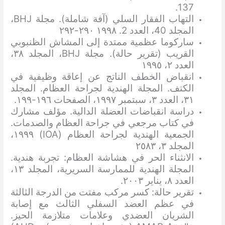
137.
التهاب الفقار السلي (آفة شاملة). مجلة BHJ،
المجلد 40، العدد 2. ١٩٩٨ ٢٩٠-٢٩٢
ساركوما عظمية ممتدة إلى المشاش الظنبوبي
القريب (تقرير حالة). مجلة BHJ، المجلد ٣٨،
العدد ٢، ١٩٩٥
انقباض الخطف الناتج عن إعاقة وظيفية في
الكتف. المجلة الهندية لجراحة العظام. المجلد
٣١، العدد ٣، سبتمبر ١٩٩٧، الصفحات ١٩٦-١٩٩.
دراسة انقباضات العضلة الدالية. مؤلف مشارك
في كتاب مرجعي في جراحة العظام والصدمات.
الجمعية الهندية لجراحة العظام (IOA) ١٩٩٩،
المجلد ٣، ٢٥٨٣
الانثناء الحر في هشاشة العظام: تجربة هندية.
المجلة الهندية للممارسة السريرية، المجلد ١٣،
العدد ٨، يناير ٢٠٠٣.
تقرير حالة: كسر مركب مفتت من الدرجة الثالثة
في عظم العضد السفلي الثالث مع إصابة
الشريان العضدي وعلامات متلازمة الحيز.