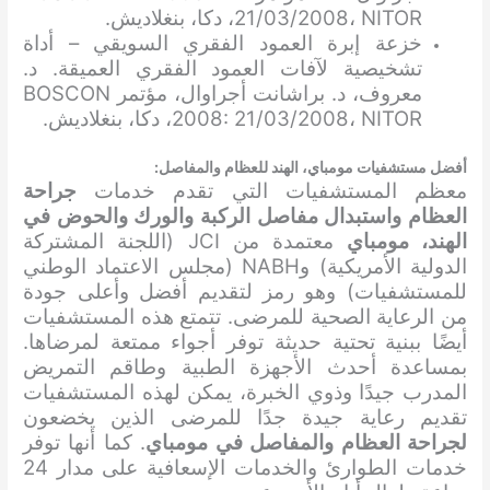
21/03/2008، NITOR، دكا، بنغلاديش.
خزعة إبرة العمود الفقري السويقي – أداة
تشخيصية لآفات العمود الفقري العميقة. د.
معروف، د. براشانت أجراوال، مؤتمر BOSCON
2008: 21/03/2008، NITOR، دكا، بنغلاديش.
أفضل مستشفيات مومباي، الهند للعظام والمفاصل:
معظم المستشفيات التي تقدم خدمات
جراحة
العظام واستبدال مفاصل الركبة والورك والحوض في
الهند، مومباي
معتمدة من JCI (اللجنة المشتركة
الدولية الأمريكية) وNABH (مجلس الاعتماد الوطني
للمستشفيات) وهو رمز لتقديم أفضل وأعلى جودة
من الرعاية الصحية للمرضى. تتمتع هذه المستشفيات
أيضًا ببنية تحتية حديثة توفر أجواء ممتعة لمرضاها.
بمساعدة أحدث الأجهزة الطبية وطاقم التمريض
المدرب جيدًا وذوي الخبرة، يمكن لهذه المستشفيات
تقديم رعاية جيدة جدًا للمرضى الذين يخضعون
لجراحة العظام والمفاصل في مومباي
. كما أنها توفر
خدمات الطوارئ والخدمات الإسعافية على مدار 24