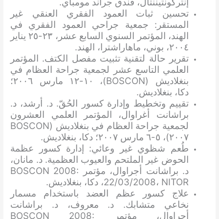
إنتركونتيننتال، فندق جراند مومباي.
تحسين ثبات العمود الفقري العنقي غير
المستقر: جمعية جراحي العمود الفقري في
الهند، المؤتمر السنوي السابع عشر، ٢٣-٢٥ يناير
٢٠٠٤، بوني، ماهاراشترا، الهند.
تقرير حالة لتقنية تثبيت مفصل الكتف. المؤتمر
العلمي التاسع عشر لجمعية جراحة العظام في
بنغلاديش (BOSCON)، ١٠-١٢ مارس ٢٠٠٦؛
دكا، بنغلاديش.
تقييم وتخطيط وإدارة كسور الحُقّ. د. أرشد، د.
براشانت أغراوال، المؤتمر العلمي العشرون
لجمعية جراحة العظام في بنغلاديش (BOSCON
٢٠٠٧)، ٥-٦ مارس ٢٠٠٧؛ دكا، بنغلاديش.
طُعم شظوي غير وعائي: إدارة كسور عظمة
الحوض غير الملتحم والعيوب العظمية. د. مانان،
د. براشانت أجراوال، مؤتمر BOSCON 2008:
22/03/2008، NITOR، دكا، بنغلاديش.
علاج كسور عظم العضد باستخدام مسمار
نخاعي متشابك. د. معروف، د. براشانت
أجراوال، مؤتمر BOSCON 2008: