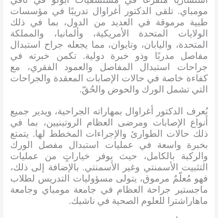
مومباي. تلقى الدكتور أغراوال تدريبًا في مؤسسات
طبية مرموقة في العديد من الدول، بما في ذلك
الولايات المتحدة الأمريكية، وألمانيا، والمملكة
المتحدة، واليابان، وتايوان، مما يجعله جراح استبدال
مفاصل مدربًا وذو خبرة دولية. تكمن خبرته في
جراحات استبدال المفاصل والعمود الفقري، مع
كفاءة خاصة في حالات الإصابات المعقدة والجراحات
التي تشمل الورك والحوض والحُقّ.
يُعرف الدكتور أغراوال بمهاراته الجراحية، ويدير جميع
أنواع الإصابات ومرضى العظام الروتينيين، بما في
ذلك حالات الطوارئ والإجراءات المخطط لها. يتمتع
بخبرة واسعة في عمليات استبدال مفصل الورك
والركبة بالكامل، حيث يوفر خياراتٍ من عمليات
التثبيت الأسمنتي وغير الأسمنتي. بالإضافة إلى ذلك،
فهو مُعلّمٌ مرموق، يتولى مسؤوليات التدريس لطلاب
ماجستير جراحة العظام في جامعة مومباي وجامعة
ماهاراشترا للعلوم الصحية في ناشيك.