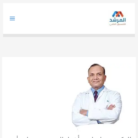
خطي
لى
لمحتوى