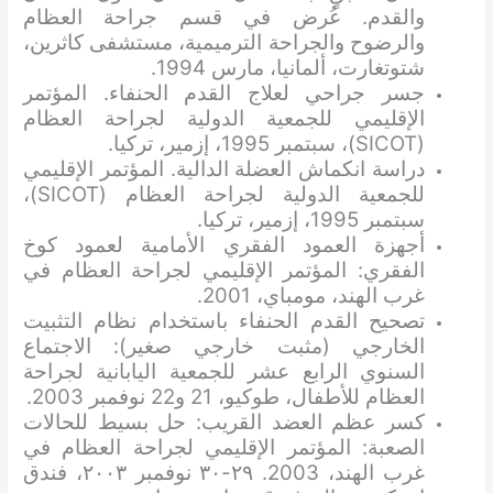
والقدم. عُرض في قسم جراحة العظام
والرضوح والجراحة الترميمية، مستشفى كاثرين،
شتوتغارت، ألمانيا، مارس 1994.
جسر جراحي لعلاج القدم الحنفاء. المؤتمر
الإقليمي للجمعية الدولية لجراحة العظام
(SICOT)، سبتمبر 1995، إزمير، تركيا.
دراسة انكماش العضلة الدالية. المؤتمر الإقليمي
للجمعية الدولية لجراحة العظام (SICOT)،
سبتمبر 1995، إزمير، تركيا.
أجهزة العمود الفقري الأمامية لعمود كوخ
الفقري: المؤتمر الإقليمي لجراحة العظام في
غرب الهند، مومباي، 2001.
تصحيح القدم الحنفاء باستخدام نظام التثبيت
الخارجي (مثبت خارجي صغير): الاجتماع
السنوي الرابع عشر للجمعية اليابانية لجراحة
العظام للأطفال، طوكيو، 21 و22 نوفمبر 2003.
كسر عظم العضد القريب: حل بسيط للحالات
الصعبة: المؤتمر الإقليمي لجراحة العظام في
غرب الهند، 2003. ٢٩-٣٠ نوفمبر ٢٠٠٣، فندق