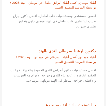
أطباء مومباي
,
أفضل أطباء أمراض أطفال في مومباي، الهند 2026
/
بواسطة
المرشد للتنسيق الطبي
احسن مسشتفى ومستشفيات قلب اطفال، افضل دكتور جراح
طبيب استشاري قلب اطفال في الهند مومبي دلهي بنجلور
تشيناي حدراباد
دكتورة ارشنا-سرطان الثدي بالهند
أطباء مومباي
,
أفضل أطباء السرطان في مومباي، الهند 2026
/
بواسطة
المرشد للتنسيق الطبي
افضل مستشفيات دكتور أمراض الثدي الحميدة والخبيثة، خزعات
العقدة الخافرة ، إعادة بناء الثدي وجراحة الأورام مع الغرسات
والأغطية، جراحة التناظر في الهند نيودلهي مومباي…
د. اشوتوش-اذن انف وحنجرة