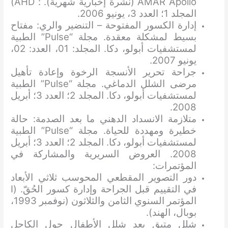
AMAR Apollo (نشرة إخبارية شهرية). : AHD)
المجلد 1؛ العدد 3، يونيو 2006.
إدارة الكسور المفتوحة – التنضير والري: مفتاح
بسيط لمشكلة معقدة. مجلة “Pulse” الطبية
لمستشفيات أبولو، دكا. المجلد: 01، العدد: 02،
يونيو 2007.
جراحة تحرير الأنسجة الرخوة وإعادة تأهيل
مرضى الشلل الدماغي. مجلة “Pulse” الطبية
لمستشفيات أبولو، دكا. المجلد 2؛ العدد 3؛ أبريل
2008.
متلازمة الانسداد الدهني ما بعد الصدمة: حالة
خطيرة ومهددة للحياة. مجلة “Pulse” الطبية
لمستشفيات أبولو، دكا. المجلد 2؛ العدد 3؛ أبريل
2008. العروض السريرية والمشاركة في
المؤتمرات:
دور التصوير المقطعي المحوسب ثلاثي الأبعاد
في التقييم قبل الجراحة وإدارة كسور الحُقّ. (I
المؤتمر السنوي الثامن والثلاثون (نوفمبر 1993،
بوبال، الهند).
شلل متبقٍ بعد شلل الأطفال حول الكاحل