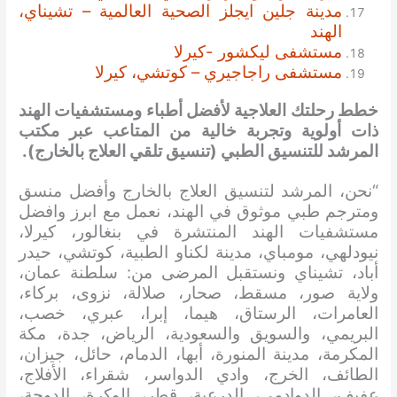
مدينة جلين ايجلز الصحية العالمية – تشيناي،
الهند
مستشفى ليكشور -كيرلا
مستشفى راجاجيري – كوتشي، كيرلا
خطط رحلتك العلاجية لأفضل أطباء ومستشفيات الهند
ذات أولوية وتجربة خالية من المتاعب عبر مكتب
المرشد للتنسيق الطبي (تنسيق تلقي العلاج بالخارج).
“نحن، المرشد لتنسيق العلاج بالخارج وأفضل منسق
ومترجم طبي موثوق في الهند، نعمل مع ابرز وافضل
مستشفيات الهند المنتشرة في بنغالور، كيرلا،
نيودلهي، مومباي، مدينة لكناو الطبية، كوتشي، حيدر
أباد، تشيناي ونستقبل المرضى من: سلطنة عمان،
ولاية صور، مسقط، صحار، صلالة، نزوى، بركاء،
العامرات، الرستاق، هيما، إبرا، عبري، خصب،
البريمي، والسويق والسعودية، الرياض، جدة، مكة
المكرمة، مدينة المنورة، أبها، الدمام، حائل، جيزان،
الطائف، الخرج، وادي الدواسر، شقراء، الأفلاج،
عفيف، الدوادمي، الدرعية، قطر، الوكرة، الدوحة،