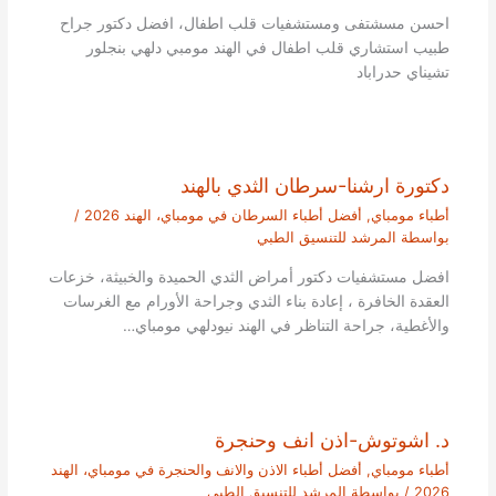
احسن مسشتفى ومستشفيات قلب اطفال، افضل دكتور جراح
طبيب استشاري قلب اطفال في الهند مومبي دلهي بنجلور
تشيناي حدراباد
دكتورة ارشنا-سرطان الثدي بالهند
أطباء مومباي
,
أفضل أطباء السرطان في مومباي، الهند 2026
/
بواسطة
المرشد للتنسيق الطبي
افضل مستشفيات دكتور أمراض الثدي الحميدة والخبيثة، خزعات
العقدة الخافرة ، إعادة بناء الثدي وجراحة الأورام مع الغرسات
والأغطية، جراحة التناظر في الهند نيودلهي مومباي…
د. اشوتوش-اذن انف وحنجرة
أطباء مومباي
,
أفضل أطباء الاذن والانف والحنجرة في مومباي، الهند
2026
/ بواسطة
المرشد للتنسيق الطبي