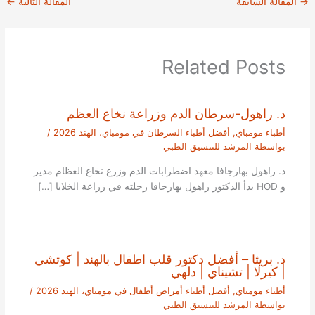
→
المقالة السابقة
المقالة التالية
←
Related Posts
د. راهول-سرطان الدم وزراعة نخاع العظم
أطباء مومباي
,
أفضل أطباء السرطان في مومباي، الهند 2026
/
بواسطة
المرشد للتنسيق الطبي
د. راهول بهارجافا معهد اضطرابات الدم وزرع نخاع العظام مدير
و HOD بدأ الدكتور راهول بهارجافا رحلته في زراعة الخلايا […]
د. بريثا – أفضل دكتور قلب اطفال بالهند | كوتشي
| كيرلا | تشيناي | دلهي
أطباء مومباي
,
أفضل أطباء أمراض أطفال في مومباي، الهند 2026
/
بواسطة
المرشد للتنسيق الطبي