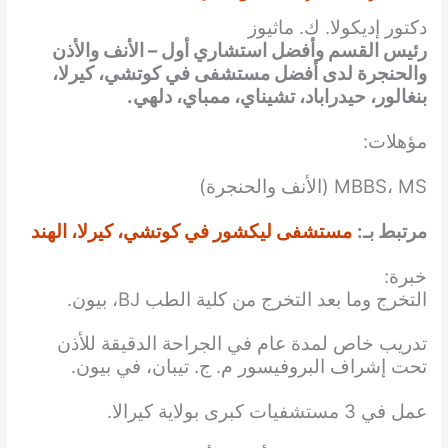
دكتور إديكولا. ك. ماثيوز
رئيس القسم وأفضل استشاري أول – الأنف والأذن
والحنجرة لدى أفضل مستشفى في كوتشي، كيرلا،
بنغالور، حيدراباد، تشيناي، ممباي، دلهي.
مؤهلات:
MBBS، MS (الأنف والحنجرة)
مرتبط بـ:
مستشفى ليكشور في كوتشي، كيرلا، الهند
خبرة:
التخرج وما بعد التخرج من كلية الطب BJ، بيون.
تدريب خاص لمدة عام في الجراحة الدقيقة للأذن
تحت إشراف البروفيسور م. ج. تيبان، في بيون.
عمل في 3 مستشفيات كبرى بولاية كيرالا.