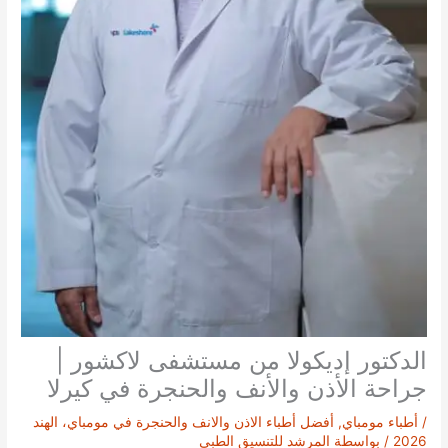
الدكتور إديكولا من مستشفى لاكشور |
جراحة الأذن والأنف والحنجرة في كيرلا
/
أطباء مومباي
,
أفضل أطباء الاذن والانف والحنجرة في مومباي، الهند
2026
/ بواسطة
المرشد للتنسيق الطبي