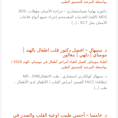
بواسطة
المرشد للتنسيق الطبي
دكتورة بهاونا تعييناستشاري – جراحة الأسنان مؤهلاتBDS ،
MDS (اللثة) الخدمات المقدمةتم إجراء جميع أنواع علاجات
الأسنان مثل RCT ، […]
د. سنيهال – افضل دكتور قلب اطفال بالهند |
مومباي | دلهي | بنغالور
أطباء مومباي
,
أفضل أطباء أمراض أطفال في مومباي، الهند 2026
/
بواسطة
المرشد للتنسيق الطبي
د. سنيهال كولكارني استشاري ، طب الاطفالMD ، DNB
(بطاقة) FACC القسم: أمراض القلب / الأطفال لدى الأطفال ،
طب […]
د. خامسا – أحسن طبيب اوعية القلب والصدر في