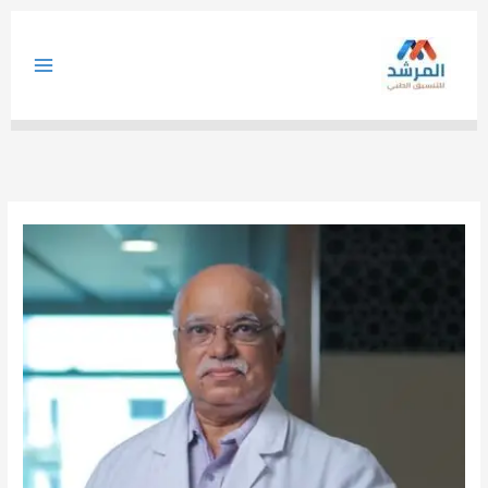
خطي
لى
لمحتوى