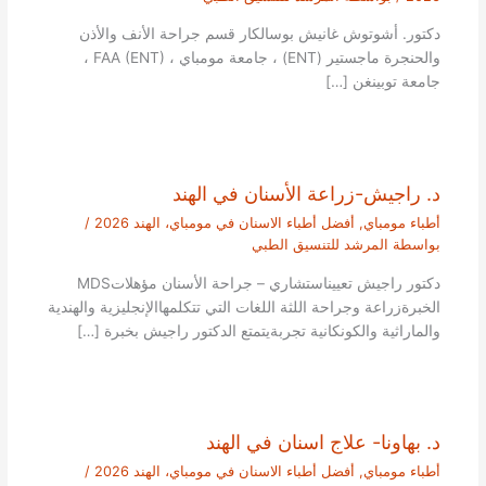
دكتور. أشوتوش غانيش بوسالكار قسم جراحة الأنف والأذن
والحنجرة ماجستير (ENT) ، جامعة مومباي ، FAA (ENT) ،
جامعة توبينغن […]
د. راجيش-زراعة الأسنان في الهند
أطباء مومباي
,
أفضل أطباء الاسنان في مومباي، الهند 2026
/
بواسطة
المرشد للتنسيق الطبي
دكتور راجيش تعييناستشاري – جراحة الأسنان مؤهلاتMDS
الخبرةزراعة وجراحة اللثة اللغات التي تتكلمهاالإنجليزية والهندية
والماراثية والكونكانية تجربةيتمتع الدكتور راجيش بخبرة […]
د. بهاونا- علاج اسنان في الهند
أطباء مومباي
,
أفضل أطباء الاسنان في مومباي، الهند 2026
/