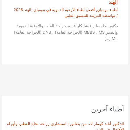
الهند
أطباء مومباي
,
أفضل أطباء الاوعية الدموية في مومباي، الهند 2026
/ بواسطة
المرشد للتنسيق الطبي
دكتور. خامسا رافيشانكار قسم جراحة القلب والأوعية الدموية
والصدر MBBS ، MS (الجراحة العامة) ، DNB (الجراحة العامة)
، M […]
أطباء آخرين
الدكتور أناند كومار ك. من بنغالور- استشاري زراعة نخاع العظم، وأورام
الأطفال في الهند