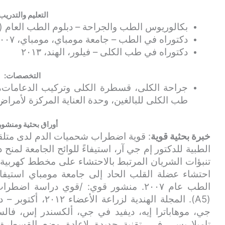
التعليم والتدريب
بكالوريوس الطب والجراحة – دبلوم الطب العام (أمرا
دكتوراه في الطب – جامعة مومباي، مومباي، ٢٠٠٧
دكتوراه في طب الكلى – فيلور، الهند، ٢٠١٣
التخصصات:
جراحة الكلى، قسطرة الكلى وتركيب الدعامات، 
طب الكلى للبالغين، وحدة العناية المركزة لأمراض
أوراق بحثية ومنشور
خبرة بحثية قوية
: قوية اضطراب شحميات الدم لدى متلقي ز
تنبؤات الشريان المرتبط بالاحتشاء على مخطط كهربية ا
احتشاء عضلة القلب الحاد إلى جامعة مومباي استيفاءً
الطب عام ٢٠٠٧. منشور قوي: /قوي دراسة
جي، موهاباترا إيه، ديفيد في جي، ألكسندر إس، فا
تاميلاريسي في. تقنية جديدة لإعادة وضع القسطرة ال