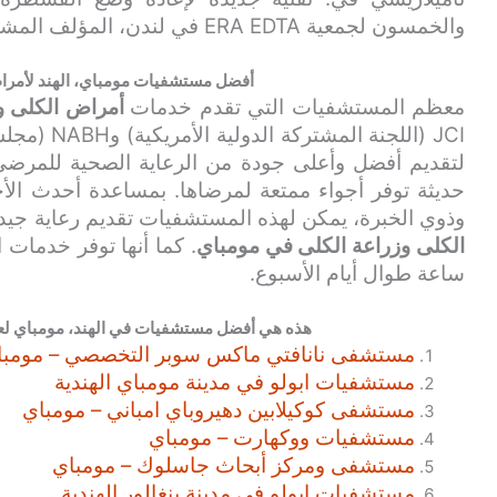
والخمسون لجمعية ERA EDTA في لندن، المؤلف المشارك للملخص
أفضل مستشفيات مومباي، الهند لأمراض
معظم المستشفيات التي تقدم خدمات
أمراض الكلى وز
JCI (اللجنة
لتقديم أفضل وأعلى جودة من الرعاية الصحية للمرضى. 
حديثة توفر أجواء ممتعة لمرضاها. بمساعدة أحدث الأج
وذوي الخبرة، يمكن لهذه المستشفيات تقديم رعاية جي
الكلى وزراعة الكلى في مومباي
ساعة طوال أيام الأسبوع.
هذه هي أفضل مستشفيات في الهند، مومباي لعل
مستشفى نانافتي ماكس سوبر التخصصي – مومبا
مستشفيات ابولو في مدينة مومباي الهندية
مستشفى كوكيلابين دهيروباي امباني – مومباي
مستشفيات ووكهارت – مومباي
مستشفى ومركز أبحاث جاسلوك – مومباي
مستشفيات ابولو في مدينة بنغالور الهندية