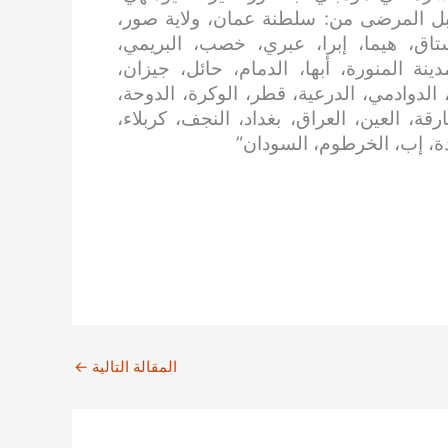
قبل المرضى من: سلطنة عمان، ولاية صور،
تاق، هيما، إبرا، عبري، خصب، البريمي،
ة المنورة، أبها، الدمام، حائل، جيزان،
الدوادمي، الدرعية، قطر، الوكرة، الدوحة،
قة، العين، العراق، بغداد، النجف، كربلاء،
دة، إب، الخرطوم، السودان”
المقالة التالية
←