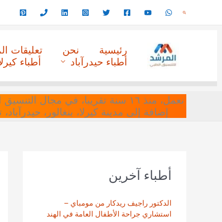
خطي
البحث
لى
لمحتوى
رئيسية
نحن
تعليقات ا
أطباء حيدرآباد
أطباء كيرلا
نعمل، منذ ١٦ سنة تقريبا، في مجا
إضافة إلى مدينة كيرلا، بنغالور، حيدرآباد،
أطباء آخرين
الدكتور راجيف ريدكار من مومباي –
استشاري جراحة الأطفال العامة في الهند