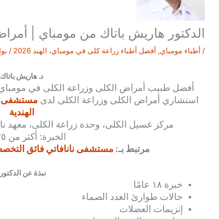
الدكتور هاريش باتاك من مومباي | أمراض
/
أطباء مومباي
,
أفضل أطباء زراعة كلى في مومباي، الهند 2026
/ بو
د. هاريش باتاك
أفضل
طبيب أمراض الكلى وزراعة الكلى
في مومباي.
استشاري
أمراض الكلى وزراعة الكلى
لدى
مستشفى نا
الهندية
مركز غسيل الكلى، وحدة زراعة الكلى، معهد نان
الخبرة: أكثر من ٢٥ عامًا
مرتبط بـ:
مستشفى نانافاتي فائق التخصص
نبذة عن الدكتور:
خبرة ١٨ عامًا
حالات طوارئ الغدد الصماء
إنزيمات العضلات