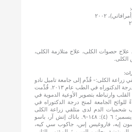
:
فاتي)، ٢٠٠٢
علاج حصوات الكلى، علاج متلازمة الكلى،
 الكلى.
ات:
راعة الكلى:- قُدِّم إلى جامعة تاميل نادو
الطبية للدكتور إم جي آر، استيفاءً للوائح الجامعة لمنح درجة الدكتوراه في الطب عام ٢٠١٣. قُدِّمت
لقلب وارتباطه بتصوير الأوعية الدموية في
 للوائح الجامعة لمنح درجة الدكتوراه في
 اضطراب شحميات الدم لدى متلقي زراعة الكلى
(A5). المجلة الهندية لزراعة الأعضاء ٢٠١٢، أكتوبر – ديسمبر؛ ٦ (٤): ١٤٨-٩. باتاك إتش آر، باسو
لسون إيه، فاروغيس إس، جاكوب سي كيه،
بريتونية بجانب السرير؛ المؤتمر الثاني