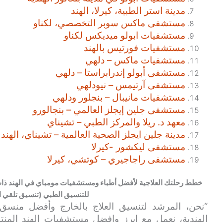
مدينة استر الطبية، كيرلا، الهند
مستشفى ماكس سوبر التخصصي، لكناو
مستشفيات ابولو ميديكس لكناو
مستشفيات فورتيس بالهند
مستشفيات ماكس – دلهي
مستشفى أبولو إندرابراستا – دلهي
مستشفى آرتيمس – نيودلهي
مستشفيات مانيبال – بنجلور ودلهي
مستشفى جلين إيجلز العالمي – بنجالورو
معهد د. ريلا والمركز الطبي – تشيناي
مدينة جلين ايجلز الصحية العالمية – تشيناي، الهند
مستشفى ليكشور -كيرلا
مستشفى راجاجيري – كوتشي، كيرلا
خطط رحلتك العلاجية لأفضل أطباء ومستشفيات مومباي في الهند ذات
للتنسيق الطبي (تنسيق تلقي ال
“نحن، المرشد لتنسيق العلاج بالخارج وأفضل منس
الهندية، نعمل مع ابرز وافضل مستشفيات الهند المنتش