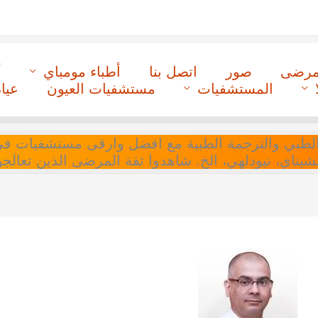
لمرضى
صور
اتصل بنا
أطباء مومباي
أ
المستشفيات
مستشفيات العيون
عيا
ل التنسيق الطبي والترجمة الطبية مع افضل وارقى مستشفيات
 تشيناي، نيودلهي، الخ. شاهدوا ثقة المرضى الذين تعالجو