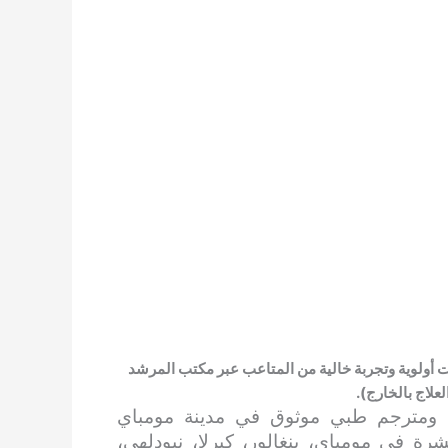
 أولوية وتجربة خالية من المتاعب عبر مكتب المرشد
علاج بالخارج).
ق ومترجم طبي موثوق في مدينة مومباي
رة في مومباي، بنغالور، كيرلا، نيودلهي،