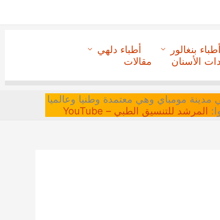
طباء بنغالور
أطباء دلهي
دات الأسنان
مقالات
 في مدينة مومباي وهي معتمدة وطنيا وعالميا
ا:
المرشد للتنسيق الطبي – YouTube