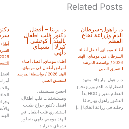
Related Posts
د. راهول-سرطان
د. بريثا – أفضل
دكتو
الدم وزراعة نخاع
دكتور قلب اطفال
سرطا
العظم
بالهند | كوتشي |
أطباء
كيرلا | تشيناي |
أطباء مومباي
,
أفضل أطباء
السرط
دلهي
السرطان في مومباي، الهند
2026
أطباء مومباي
,
أفضل أطباء
2026
/ بواسطة
المرشد
للتنس
أمراض أطفال في مومباي،
للتنسيق الطبي
افضل 
الهند 2026
/ بواسطة
المرشد
د. راهول بهارجافا معهد
للتنسيق الطبي
أمراض
اضطرابات الدم وزرع نخاع
والخب
احسن مسشتفى
العظام مدير و HOD بدأ
الخافر
ومستشفيات قلب اطفال،
الدكتور راهول بهارجافا
وجراح
افضل دكتور جراح طبيب
رحلته في زراعة الخلايا […]
والأغ
استشاري قلب اطفال في
الهند
الهند مومبي دلهي بنجلور
تشيناي حدراباد