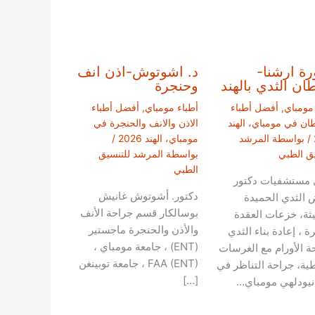
رة ارشنا-
د. اشوتوش-اذن انف
ن الثدي بالهند
وحنجرة
 مومباي
,
أفضل أطباء
أطباء مومباي
,
أفضل أطباء
ان في مومباي، الهند
الاذن والانف والحنجرة في
/ بواسطة
المرشد
مومباي، الهند 2026
/
يق الطبي
بواسطة
المرشد للتنسيق
الطبي
مستشفيات دكتور
دكتور. أشوتوش غانيش
 الثدي الحميدة
بوسالكار قسم جراحة الأنف
يثة، خزعات العقدة
والأذن والحنجرة ماجستير
ة ، إعادة بناء الثدي
(ENT) ، جامعة مومباي ،
ة الأورام مع الغرسات
FAA (ENT) ، جامعة توبينغن
طية، جراحة التناظر في
[…]
 نيودلهي مومباي…