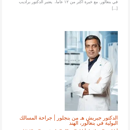
في بنغالور. مع خبرة أكثر من ١٢ عاما، يعتبر الدكتور براديب
[…]
الدكتور جيريش هـ من بنجلور | جراحة المسالك
البولية في بنغالور، الهند