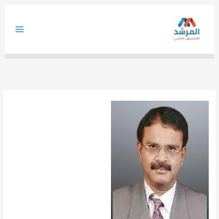
خطي
لى
لمحتوى