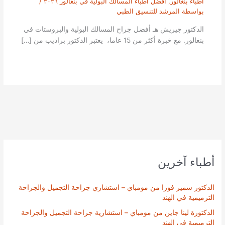
أطباء بنغالور
,
افضل أطباء المسالك البولية في بنغالور ٢٠٢٦
/
بواسطة
المرشد للتنسيق الطبي
الدكتور جيريش هـ أفضل جراح المسالك البولية والبروستات في
بنغالور. مع خبرة أكثر من 15 عاما، يعتبر الدكتور براديب من […]
أطباء آخرين
الدكتور سمير فورا من مومباي – استشاري جراحة التجميل والجراحة
الترميمية في الهند
الدكتورة لينا جاين من مومباي – استشارية جراحة التجميل والجراحة
الترميمية في الهند