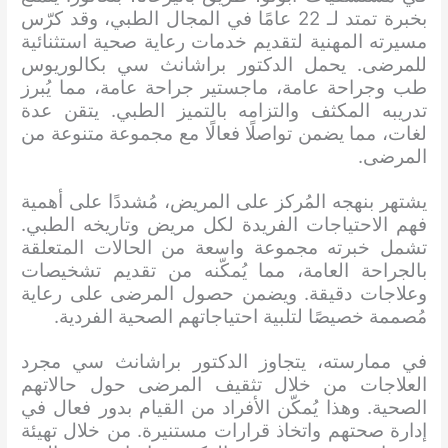
بخبرة تمتد لـ 22 عامًا في المجال الطبي، وقد كرّس
مسيرته المهنية لتقديم خدمات رعاية صحية استثنائية
للمرضى. يحمل الدكتور براشانث سي بكالوريوس
طب وجراحة عامة، ماجستير جراحة عامة، مما يُبرز
تدريبه المكثف والتزامه بالتميز الطبي. يتقن عدة
لغات، مما يضمن تواصلًا فعالًا مع مجموعة متنوعة من
المرضى.
يشتهر بنهجه المُركز على المريض، مُشددًا على أهمية
فهم الاحتياجات الفريدة لكل مريض وتاريخه الطبي.
تشمل خبرته مجموعة واسعة من الحالات المتعلقة
بالجراحة العامة، مما يُمكّنه من تقديم تشخيصات
وعلاجات دقيقة. ويضمن حصول المرضى على رعاية
مُصممة خصيصًا لتلبية احتياجاتهم الصحية الفردية.
في ممارسته، يتجاوز الدكتور براشانث سي مجرد
العلاجات من خلال تثقيف المرضى حول حالاتهم
الصحية. وهذا يُمكّن الأفراد من القيام بدور فعال في
إدارة صحتهم واتخاذ قرارات مستنيرة. من خلال تهيئة