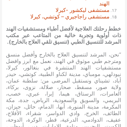
الهند
مستشفى ليكشور -كيرلا
مستشفى راجاجيري – كوتشي، كيرلا
خطط رحلتك العلاجية لأفضل أطباء ومستشفيات الهند
ذات أولوية وتجربة خالية من المتاعب عبر مكتب
المرشد للتنسيق الطبي (تنسيق تلقي العلاج بالخارج).
“نحن، المرشد لتنسيق العلاج بالخارج وأفضل منسق
ومترجم طبي موثوق في الهند، نعمل مع ابرز وافضل
مستشفيات الهند المنتشرة في بنغالور، كيرلا،
نيودلهي، مومباي، مدينة لكناو الطبية، كوتشي، حيدر
أباد، تشيناي ونستقبل المرضى من: سلطنة عمان،
ولاية صور، مسقط، صحار، صلالة، نزوى، بركاء،
العامرات، الرستاق، هيما، إبرا، عبري، خصب،
البريمي، والسويق والسعودية، الرياض، جدة، مكة
المكرمة، مدينة المنورة، أبها، الدمام، حائل، جيزان،
الطائف، الخرج، وادي الدواسر، شقراء، الأفلاج،
عفيف، الدوادمي، الدرعية، قطر، الوكرة، الدوحة،
الكويت، البحرين، منامة، الإمارات، دبي، أبوظبي،