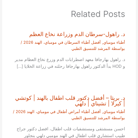
Related Posts
د. راهول-سرطان الدم وزراعة نخاع العظم
أطباء مومباي
,
أفضل أطباء السرطان في مومباي، الهند 2026
/
بواسطة
المرشد للتنسيق الطبي
د. راهول بهارجافا معهد اضطرابات الدم وزرع نخاع العظام مدير
و HOD بدأ الدكتور راهول بهارجافا رحلته في زراعة الخلايا […]
د. بريثا – أفضل دكتور قلب اطفال بالهند | كوتشي
| كيرلا | تشيناي | دلهي
أطباء مومباي
,
أفضل أطباء أمراض أطفال في مومباي، الهند 2026
/
بواسطة
المرشد للتنسيق الطبي
احسن مسشتفى ومستشفيات قلب اطفال، افضل دكتور جراح
طبيب استشاري قلب اطفال في الهند مومبي دلهي بنجلور