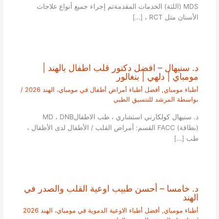
MDS (اللثة) الخدمات المقدمةتم إجراء جميع أنواع علاجات
الأسنان مثل RCT ، […]
د. سنيهال – افضل دكتور قلب اطفال بالهند |
مومباي | دلهي | بنغالور
أطباء مومباي
,
أفضل أطباء أمراض أطفال في مومباي، الهند 2026
/
بواسطة
المرشد للتنسيق الطبي
د. سنيهال كولكارني استشاري ، طب الاطفالMD ، DNB
(بطاقة) FACC القسم: أمراض القلب / الأطفال لدى الأطفال ،
طب […]
د. خامسا – أحسن طبيب اوعية القلب والصدر في
الهند
أطباء مومباي
,
أفضل أطباء الاوعية الدموية في مومباي، الهند 2026