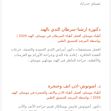
تشيناي حدراباد
دكتورة ارشنا-سرطان الثدي بالهند
أطباء مومباي
,
أفضل أطباء السرطان في مومباي، الهند 2026
/
بواسطة
المرشد للتنسيق الطبي
افضل مستشفيات دكتور أمراض الثدي الحميدة والخبيثة، خزعات
العقدة الخافرة ، إعادة بناء الثدي وجراحة الأورام مع الغرسات
والأغطية، جراحة التناظر في الهند نيودلهي مومباي…
د. اشوتوش-اذن انف وحنجرة
أطباء مومباي
,
أفضل أطباء الاذن والانف والحنجرة في مومباي، الهند
2026
/ بواسطة
المرشد للتنسيق الطبي
دكتور. أشوتوش غانيش بوسالكار قسم جراحة الأنف والأذن