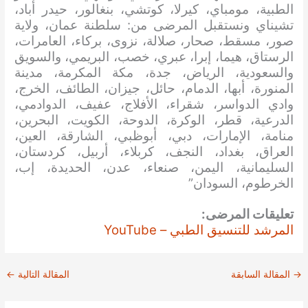
الطبية، مومباي، كيرلا، كوتشي، بنغالور، حيدر أباد،
تشيناي ونستقبل المرضى من: سلطنة عمان، ولاية
صور، مسقط، صحار، صلالة، نزوى، بركاء، العامرات،
الرستاق، هيما، إبرا، عبري، خصب، البريمي، والسويق
والسعودية، الرياض، جدة، مكة المكرمة، مدينة
المنورة، أبها، الدمام، حائل، جيزان، الطائف، الخرج،
وادي الدواسر، شقراء، الأفلاج، عفيف، الدوادمي،
الدرعية، قطر، الوكرة، الدوحة، الكويت، البحرين،
منامة، الإمارات، دبي، أبوظبي، الشارقة، العين،
العراق، بغداد، النجف، كربلاء، أربيل، كردستان،
السليمانية، اليمن، صنعاء، عدن، الحديدة، إب،
الخرطوم، السودان”
تعليقات المرضى:
المرشد للتنسيق الطبي – YouTube
→
المقالة السابقة
المقالة التالية
←