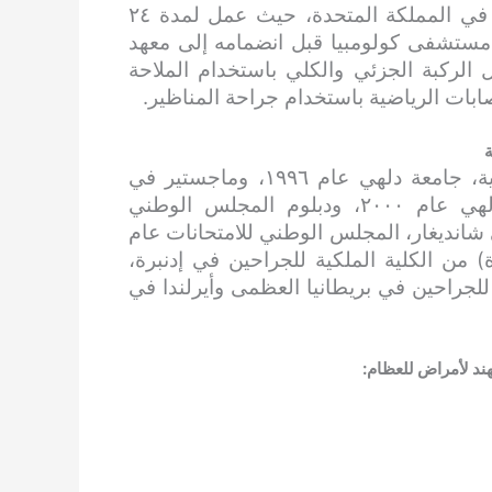
تدرب في جراحة استبدال المفاصل وجراحة المناظير في المملكة المتحدة، حيث عمل لمدة ٢٤
حة العظام لمدة ١٠ سنوات في مستشفى كولومبيا قبل انضمامه إلى معهد
دال الركبة الجزئي والكلي باستخدام الملاحة
إصابات الرياضية باستخدام جراحة المناظير.
ة
بكالوريوس الطب والجراحة من كلية مولانا آزاد الطبية، جامعة دلهي عام ١٩٩٦، وماجستير في
جراحة العظام من مستشفى صفدارجونغ، جامعة دلهي عام ٢٠٠٠، ودبلوم المجلس الوطني
نات (DNB) في جراحة العظام من معهد PGI في شانديغار، المجلس الوطني للامتحانات عام
دة) من الكلية الملكية للجراحين في إدنبرة،
ضو الكلية الملكية للجراحين في بريطانيا العظمى وأيرلندا في
د لأمراض للعظام: