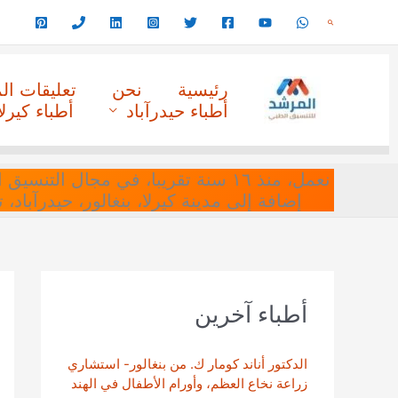
خطي
البحث
لى
لمحتوى
رئيسية
نحن
تعليقات ا
أطباء حيدرآباد
أطباء كيرلا
نعمل، منذ ١٦ سنة تقريبا، في مجا
إضافة إلى مدينة كيرلا، بنغالور، حيدرآباد،
أطباء آخرين
الدكتور أناند كومار ك. من بنغالور- استشاري
زراعة نخاع العظم، وأورام الأطفال في الهند