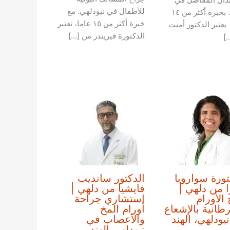
للأطفال في نيودلهي. مع
دلهي. بخبرة أكثر من ١٤
خبرة أكثر من ١٥ عاما، تعتبر
يعتبر الدكتور أميت
الدكتورة فيريندر من […]
]
تورة سواروبا
الدكتور سانديب
ا من دلهي |
فايشيا من دلهي |
 الأورام
استشاري جراحة
طانية بالإشعاع
أورام المخ
يودلهي، الهند
والأعصاب في
نيودلهي الهند