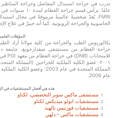
عامًا. ترأس قسم جرا
FMRI. يُعدّ شخصيةً عالميةً مرموقةً في مجال استب
الحاسوبية والجراحة الروبوتية. كما أنه خبيرٌ في علاج ال
المؤهلات العلمي
للامتحا
٢٠٠١. عضو الكلية الملكية للجراحين (المملكة المتح
المملكة المتحدة في عام 2003؛ وع
عام 2006.
هذه هي أفضل المستشفيات في الهن
مستشفى ماكس سوبر التخصصي، لكناو
مستشفيات ابولو ميديكس لكناو
مستشفيات فورتيس بالهند
مستشفيات ماكس – دلهي