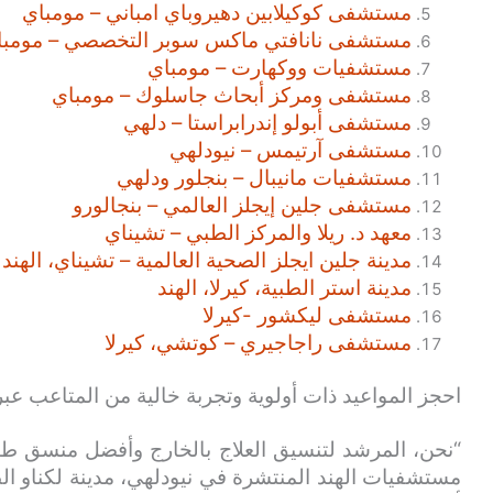
مستشفى كوكيلابين دهيروباي امباني – مومباي
مستشفى نانافتي ماكس سوبر التخصصي – مومبا
مستشفيات ووكهارت – مومباي
مستشفى ومركز أبحاث جاسلوك – مومباي
مستشفى أبولو إندرابراستا – دلهي
مستشفى آرتيمس – نيودلهي
مستشفيات مانيبال – بنجلور ودلهي
مستشفى جلين إيجلز العالمي – بنجالورو
معهد د. ريلا والمركز الطبي – تشيناي
مدينة جلين ايجلز الصحية العالمية – تشيناي، الهند
مدينة استر الطبية، كيرلا، الهند
مستشفى ليكشور -كيرلا
مستشفى راجاجيري – كوتشي، كيرلا
احجز المواعيد ذات أولوية وتجربة خالية من المتاعب عبر
“نحن، المرشد لتنسيق العلاج بالخارج وأفضل منسق طب
مستشفيات الهند المنتشرة في نيودلهي، مدينة لكناو الط