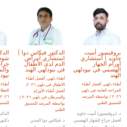
بروفيسور أميت
الدكتور فيكاس دوا |
الدك
جاويد | استشاري
استشاري أمراض
شودر
أورام الجهاز
الدم لدى الأطفال
جراح
الهضمي في نيودلهي
في نيودلهي الهند
والم
الهند
نيود
أطباء دلهي
,
أفضل أطباء
أطباء دلهي
,
أفضل أطباء
أطباء 
الأطفال في دلهي ٢٠٢٦
,
الجراحة العامة في دلهي
العظا
أفضل أطباء الأورام
٢٠٢٦
/ بواسطة
المرشد
٢٠٢٦
والسرطان في دلهي ٢٠٢٦
/
للتنسيق الطبي
للتنس
بواسطة
المرشد للتنسيق
الطبي
د. (بروفيسور) أميت جاويد
الدكت
أفضل جراح للجهاز الهضمي
د. فيكاس دوا المدير
دكتور
وجراحة السمنة في دلهي.
الرئيسي ورئيس قسم
واستب