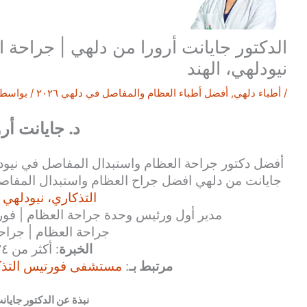
الدكتور جايانت أرورا من دلهي | جراحة 
نيودلهي، الهند
/
أطباء دلهي
,
أفضل أطباء العظام والمفاصل في دلهي ٢٠٢٦
/ بواسط
د. جايانت أرو
جايانت من دلهي افضل جراح العظام واستبدال المفا
التذكاري، نيودلهي ا
مدير أول ورئيس وحدة جراحة العظام | فور
جراحة العظام | جراح
الخبرة
: أكثر من ٢٤ عامًا
مرتبط بـ
:
مستشفى فورتيس التذكار
نبذة عن الدكتور جايانت