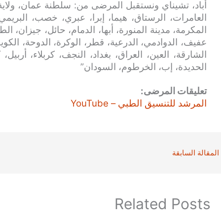
أباد، تشيناي ونستقبل المرضى من: سلطنة عمان، ولاية
العامرات، الرستاق، هيما، إبرا، عبري، خصب، البريمي
المكرمة، مدينة المنورة، أبها، الدمام، حائل، جيزان، الط
عفيف، الدوادمي، الدرعية، قطر، الوكرة، الدوحة، الكويت
الشارقة، العين، العراق، بغداد، النجف، كربلاء، أربيل،
الحديدة، إب، الخرطوم، السودان”
تعليقات المرضى:
المرشد للتنسيق الطبي – YouTube
المقالة السابقة
Related Posts