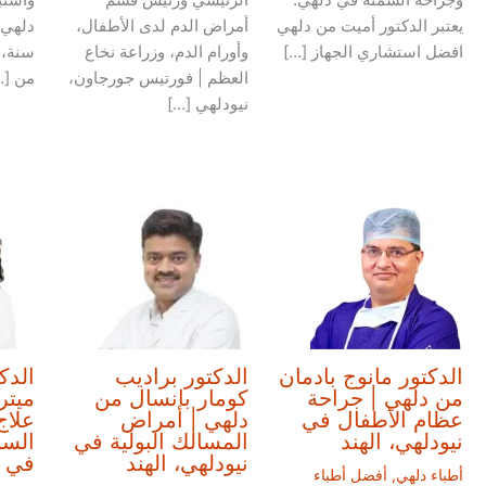
يعتبر الدكتور أميت من دلهي
أمراض الدم لدى الأطفال،
افضل استشاري الجهاز […]
وأورام الدم، وزراعة نخاع
سنة، 
العظم | فورتيس جورجاون،
من […
نيودلهي […]
الدكتور مانوج بادمان
الدكتور براديب
الدك
من دلهي | جراحة
كومار بانسال من
ميتر
عظام الأطفال في
دلهي | أمراض
علاج
نيودلهي، الهند
المسالك البولية في
السر
نيودلهي، الهند
في ن
أطباء دلهي
,
أفضل أطباء