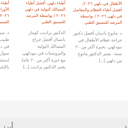
أطباء دلهي
,
أفضل أطباء
أطباء 
الأطفال في دلهي ٢٠٢٦
,
المسالك البولية في دلهي
الأور
أفضل أطباء العظام والمفاصل
٢٠٢٦
/ بواسطة
المرشد
٢٠٢٦
في دلهي ٢٠٢٦
/ بواسطة
للتنسيق الطبي
للتنس
المرشد للتنسيق الطبي
الدكتور براديب كومار
د. سو
د. مانوج بادمان أفضل دكتور
بانسال أفضل جراح
طبيب 
جراحة عظام الأطفال في
المسالك البولية
في دل
نيودلهي. بخبرة أكثر من ٢٠
والبروستات في نيودلهي.
سوارو
سنة، يعتبر الدكتور مانوج
مع خبرة أكثر من ٢٠ عاما،
استشا
من دلهي […]
يعتبر الدكتور براديب […]
بالإش
د
أبرز 