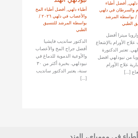
دلهي
,
أفضل أطباء
أطباء دلهي
,
أفضل أطباء المخ
ام والسرطان في دلهي
والأعصاب في دلهي ٢٠٢٦
/
/ بواسطة
المرشد
بواسطة
المرشد للتنسيق
يق الطبي
الطبي
اروبا ميترا أفضل
الدكتور سانديب فايشيا
علاج الأورام بالإشعاع
أفضل جراح المخ والأعصاب
هي. تعتبر الدكتورة
والأوعية الدموية للدماغ في
با من نيودلهي افضل
نيودلهي. بخبرة أكثر من ٣٠
رية علاج الأورام
سنة، يعتبر الدكتور سانديب
عاع […]
[…]
أطباء في مومباي، الهند