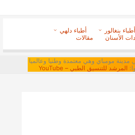
طباء بنغالور
أطباء دلهي
دات الأسنان
مقالات
 في مدينة مومباي وهي معتمدة وطنيا وعالميا
ا:
المرشد للتنسيق الطبي – YouTube