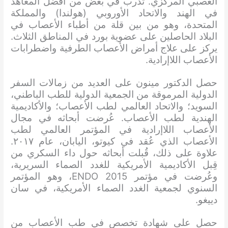
العصبي المركزي. تدرب في بعض من أفضل المعاهد
في الهند والاتحاد الأوروبي (هولندا) والمملكة
المتحدة، وهو من بين قلة من أطباء الأعصاب في
البلاد الحاصلين على عضوية بورد في المناطق الثلاث.
يركز على علاج أمراض الأعصاب الطرفية واضطرابات
الأعصاب اللاإرادية.
حصل الدكتور مينون على العديد من زمالات السفر
الدولية المرموقة من الجمعية الدولية للطب الباطني،
السويد؛ والاتحاد العالمي لطب الأعصاب؛ والأكاديمية
الهندية لطب الأعصاب. عُرضت أبحاثه في مجال
الأعصاب اللاإرادية في المؤتمر العالمي لطب
الأعصاب الذي عُقد في كيوتو، اليابان، عام ٢٠١٧.
علاوة على ذلك، قُبلت أبحاثه حول داء السكري من
قِبل الأكاديمية الأمريكية للغدد الصماء السريرية،
وعُرضت في مؤتمر ENDO 2015، وهو المؤتمر
السنوي لجمعية الغدد الصماء الأمريكية، في سان
دييغو.
حصل على شهادة تخصص في طب الأعصاب من