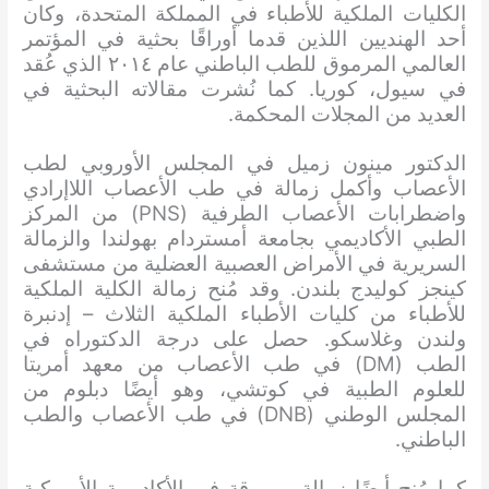
الكليات الملكية للأطباء في المملكة المتحدة، وكان
أحد الهنديين اللذين قدما أوراقًا بحثية في المؤتمر
العالمي المرموق للطب الباطني عام ٢٠١٤ الذي عُقد
في سيول، كوريا. كما نُشرت مقالاته البحثية في
العديد من المجلات المحكمة.
الدكتور مينون زميل في المجلس الأوروبي لطب
الأعصاب وأكمل زمالة في طب الأعصاب اللاإرادي
واضطرابات الأعصاب الطرفية (PNS) من المركز
الطبي الأكاديمي بجامعة أمستردام بهولندا والزمالة
السريرية في الأمراض العصبية العضلية من مستشفى
كينجز كوليدج بلندن. وقد مُنح زمالة الكلية الملكية
للأطباء من كليات الأطباء الملكية الثلاث – إدنبرة
ولندن وغلاسكو. حصل على درجة الدكتوراه في
الطب (DM) في طب الأعصاب من معهد أمريتا
للعلوم الطبية في كوتشي، وهو أيضًا دبلوم من
المجلس الوطني (DNB) في طب الأعصاب والطب
الباطني.
كما مُنح أيضًا زمالة مرموقة في الأكاديمية الأمريكية