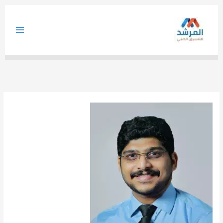
خطي
لى
لمحتوى