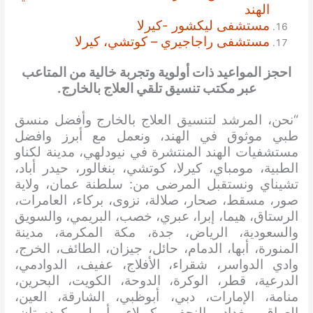
الهند
مستشفى ليكشور -كيرلا
مستشفى راجاجيري – كوتشي، كيرلا
احجز المواعيد ذات أولوية وتجربة خالية من المتاعب
عبر مكتب تنسيق تلقي العلاج بالخارج.
“نحن، المرشد لتنسيق العلاج بالخارج وأفضل منسق
طبي موثوق في الهند، ونعمل مع أبرز وافضل
مستشفيات الهند المنتشرة في نيودلهي، مدينة لكناو
الطبية، مومباي، كيرلا، كوتشي، بنغالور، حيدر أباد،
تشيناي ونستقبل المرضى من: سلطنة عمان، ولاية
صور، مسقط، صحار، صلالة، نزوى، بركاء، العامرات،
الرستاق، هيما، إبرا، عبري، خصب، البريمي، والسويق
والسعودية، الرياض، جدة، مكة المكرمة، مدينة
المنورة، أبها، الدمام، حائل، جيزان، الطائف، الخرج،
وادي الدواسر، شقراء، الأفلاج، عفيف، الدوادمي،
الدرعية، قطر، الوكرة، الدوحة، الكويت، البحرين،
منامة، الإمارات، دبي، أبوظبي، الشارقة، العين،
العراق، بغداد، النجف، كربلاء، أربيل، كردستان،