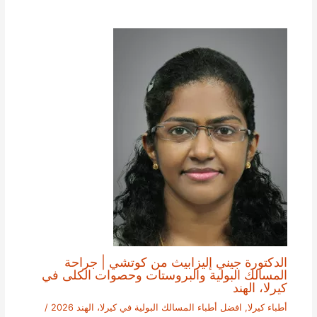
الدكتورة جيني إليزابيث من كوتشي | جراحة
المسالك البولية والبروستات وحصوات الكلى في
كيرلا، الهند
أطباء كيرلا
,
افضل أطباء المسالك البولية في كيرلا، الهند 2026
/