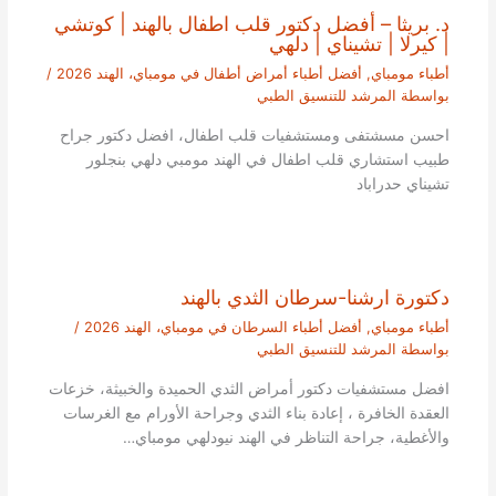
د. بريثا – أفضل دكتور قلب اطفال بالهند | كوتشي
| كيرلا | تشيناي | دلهي
أطباء مومباي
,
أفضل أطباء أمراض أطفال في مومباي، الهند 2026
/
بواسطة
المرشد للتنسيق الطبي
احسن مسشتفى ومستشفيات قلب اطفال، افضل دكتور جراح
طبيب استشاري قلب اطفال في الهند مومبي دلهي بنجلور
تشيناي حدراباد
دكتورة ارشنا-سرطان الثدي بالهند
أطباء مومباي
,
أفضل أطباء السرطان في مومباي، الهند 2026
/
بواسطة
المرشد للتنسيق الطبي
افضل مستشفيات دكتور أمراض الثدي الحميدة والخبيثة، خزعات
العقدة الخافرة ، إعادة بناء الثدي وجراحة الأورام مع الغرسات
والأغطية، جراحة التناظر في الهند نيودلهي مومباي…