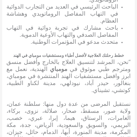
الباحث الرئيسي في العديد من التجارب الدوائية
في التهاب المفاصل الروماتويدي وهشاشة
العظام.
باحث مشارك في تجربة دوائية في التهاب
المفاصل الصدفي والتهاب الأوعية الدموية.
متحدث مدعو في المؤتمرات الوطنية.
خطط رحلتك العلاجية لأفضل أطباء ومستشفيات مومباي في الهند
“نحن، المرشد لتنسيق العلاج بالخارج وأفضل منسق
ومترجم طبي موثوق في
مومباي
الهندية، نعمل مع
ابرز وافضل مستشفيات الهند المنتشرة في مومباي،
بنغالور، حيدر آباد، نيودلهي، مدينة لكناو الطبية،
كوتشي، تشيناي.
نستقبل المرضى من عدة دول منها: سلطنة عمان،
ولاية صور، مسقط، صحار، صلالة، نزوى، بركاء،
العامرات، الرستاق، هيما، إبرا، عبري، خصب،
البريمي، والسويق والسعودية، الرياض، جدة، مكة
المكرمة، مدينة المنورة، أبها، الدمام، حائل، جيزان،