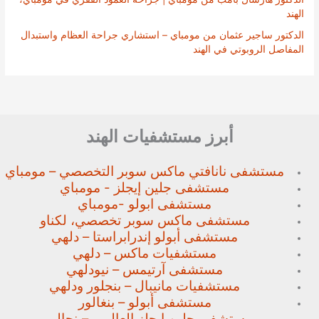
الهند
الدكتور ساجير عثمان من مومباي – استشاري جراحة العظام واستبدال
المفاصل الروبوتي في الهند
أبرز مستشفيات الهند
مستشفى نانافتي ماكس سوبر
التخصصي – مومباي
مستشفى جلين إيجلز - مومباي
مستشفى ابولو -مومباي
مستشفى ماكس سوبر تخصصي،
لكناو
مستشفى أبولو إندرابراستا – دلهي
مستشفيات ماكس – دلهي
مستشفى آرتيمس – نيودلهي
مستشفيات مانيبال – بنجلور
ودلهي
مستشفى أبولو – بنغالور
مستشفى جلين إيجلز العالمي –
بنجالورو