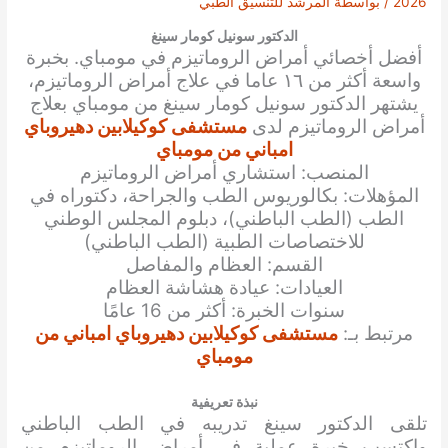
2026
/ بواسطة
المرشد للتنسيق الطبي
الدكتور سونيل كومار سينغ
أفضل أخصائي أمراض الروماتيزم في مومباي. بخبرة
واسعة أكثر من ١٦ عاما في علاج أمراض الروماتيزم،
يشتهر الدكتور
سونيل كومار سينغ
من مومباي بعلاج
أمراض الروماتيزم لدى
مستشفى كوكيلابين دهيروباي
امباني من مومباي
المنصب: استشاري أمراض الروماتيزم
المؤهلات: بكالوريوس الطب والجراحة، دكتوراه في
الطب (الطب الباطني)، دبلوم المجلس الوطني
للاختصاصات الطبية (الطب الباطني)
القسم: العظام والمفاصل
العيادات: عيادة هشاشة العظام
سنوات الخبرة: أكثر من 16 عامًا
مرتبط بـ:
مستشفى كوكيلابين دهيروباي امباني من
مومباي
نبذة تعريفية
تلقى الدكتور سينغ تدريبه في الطب الباطني
واكتسب خبرة عملية في أمراض الروماتيزم من