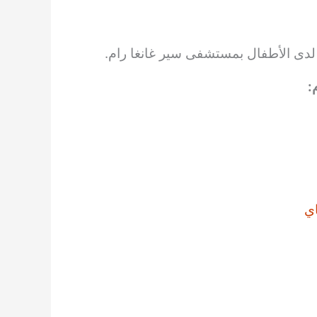
م لدى الأطفال بمستشفى سير غانغا رام.
:
ي