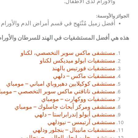
والأورام لدى الأطفال.
الجوائز والأوسمة:
أفضل زميل مُنْتَهِج في قسم أمراض الدم والأورا
هذه هي أفضل المستشفيات
في الهند
للسرطان والأورام
مستشفى ماكس سوبر التخصصي، لكناو
مستشفيات ابولو ميديكس لكناو
مستشفيات فورتيس بالهند
مستشفيات ماكس – دلهي
مستشفى كوكيلابين دهيروباي امباني – مومباي
مستشفى نانافتي ماكس سوبر التخصصي – مومبا
مستشفيات ووكهارت – مومباي
مستشفى ومركز أبحاث جاسلوك – مومباي
مستشفى أبولو إندرابراستا – دلهي
مستشفى آرتيمس – نيودلهي
مستشفيات مانيبال – بنجلور ودلهي
مستشفى جلين إيجلز العالمي – بنجالورو