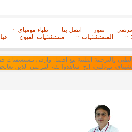
لمرضى
صور
اتصل بنا
أطباء مومباي
أ
المستشفيات
مستشفيات العيون
عيا
ل التنسيق الطبي والترجمة الطبية مع افضل وارقى مستشفيات
 تشيناي، نيودلهي، الخ. شاهدوا ثقة المرضى الذين تعالجو