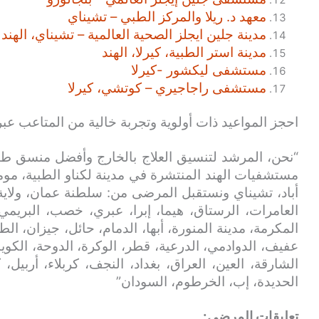
معهد د. ريلا والمركز الطبي – تشيناي
مدينة جلين ايجلز الصحية العالمية – تشيناي، الهند
مدينة استر الطبية، كيرلا، الهند
مستشفى ليكشور -كيرلا
مستشفى راجاجيري – كوتشي، كيرلا
احجز المواعيد ذات أولوية وتجربة خالية من المتاعب عبر
“نحن، المرشد لتنسيق العلاج بالخارج وأفضل منسق طب
مستشفيات الهند المنتشرة في مدينة لكناو الطبية، مومب
أباد، تشيناي ونستقبل المرضى من: سلطنة عمان، ولاية
العامرات، الرستاق، هيما، إبرا، عبري، خصب، البريمي
المكرمة، مدينة المنورة، أبها، الدمام، حائل، جيزان، الط
عفيف، الدوادمي، الدرعية، قطر، الوكرة، الدوحة، الكويت
الشارقة، العين، العراق، بغداد، النجف، كربلاء، أربيل،
الحديدة، إب، الخرطوم، السودان”
تعليقات المرضى: