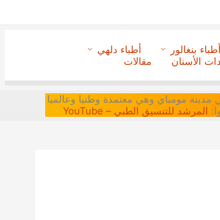
طباء بنغالور
أطباء دلهي
دات الأسنان
مقالات
 في مدينة مومباي وهي معتمدة وطنيا وعالميا
ا:
المرشد للتنسيق الطبي – YouTube