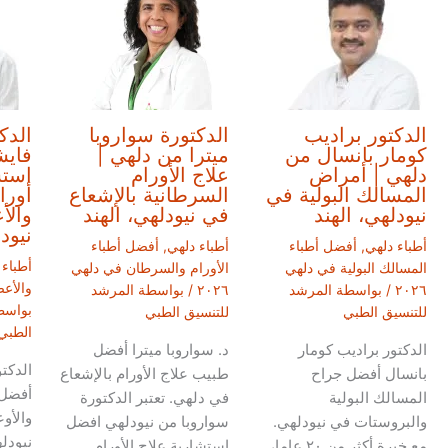
الدكتور براديب
الدكتورة سواروبا
الدك
كومار بانسال من
ميترا من دلهي |
فايش
دلهي | أمراض
علاج الأورام
است
المسالك البولية في
السرطانية بالإشعاع
أورا
نيودلهي، الهند
في نيودلهي، الهند
والأ
نيود
أطباء دلهي
,
أفضل أطباء
أطباء دلهي
,
أفضل أطباء
أطباء 
المسالك البولية في دلهي
الأورام والسرطان في دلهي
والأعص
٢٠٢٦
/ بواسطة
المرشد
٢٠٢٦
/ بواسطة
المرشد
بواسط
للتنسيق الطبي
للتنسيق الطبي
الطبي
الدكتور براديب كومار
د. سواروبا ميترا أفضل
الدكت
بانسال أفضل جراح
طبيب علاج الأورام بالإشعاع
أفضل 
المسالك البولية
في دلهي. تعتبر الدكتورة
والأو
والبروستات في نيودلهي.
سواروبا من نيودلهي افضل
مع خبرة أكثر من ٢٠ عاما،
استشارية علاج الأورام