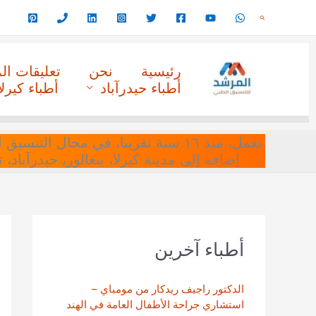
خطي
البحث
لى
لمحتوى
رئيسية
نحن
تعليقات ا
أطباء حيدرآباد
أطباء كيرلا
نعمل، منذ ١٦ سنة تقريبا، في مجا
إضافة إلى مدينة كيرلا، بنغالور، حيدرآباد،
أطباء آخرين
الدكتور راجيف ريدكار من مومباي –
استشاري جراحة الأطفال العامة في الهند