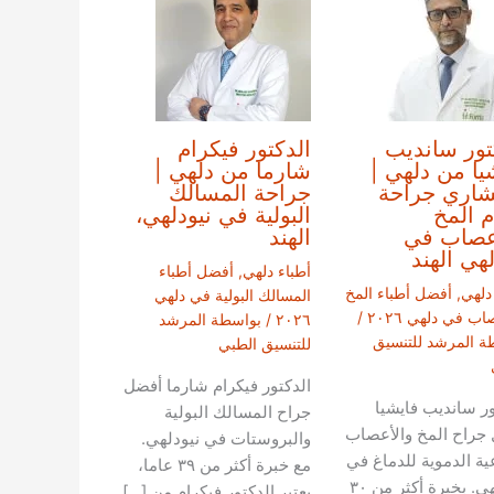
تور سانديب
الدكتور فيكرام
يا من دلهي |
شارما من دلهي |
شاري جراحة
جراحة المسالك
م المخ
البولية في نيودلهي،
عصاب في
الهند
لهي الهند
أطباء دلهي
,
أفضل أطباء
دلهي
,
أفضل أطباء المخ
المسالك البولية في دلهي
اب في دلهي ٢٠٢٦
/
٢٠٢٦
/ بواسطة
المرشد
ة
المرشد للتنسيق
للتنسيق الطبي
الدكتور فيكرام شارما أفضل
ور سانديب فايشيا
جراح المسالك البولية
جراح المخ والأعصاب
والبروستات في نيودلهي.
عية الدموية للدماغ في
مع خبرة أكثر من ٣٩ عاما،
نيودلهي. بخبرة أكثر من ٣٠
يعتبر الدكتور فيكرام من […]