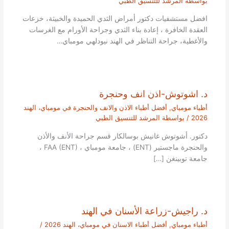
بواسطة
المرشد للتنسيق الطبي
افضل مستشفيات دكتور أمراض الثدي الحميدة والخبيثة، خزعات
العقدة الخافرة ، إعادة بناء الثدي وجراحة الأورام مع الغرسات
والأغطية، جراحة التناظر في الهند نيودلهي مومباي…
د. اشوتوش-اذن انف وحنجرة
أطباء مومباي
,
أفضل أطباء الاذن والانف والحنجرة في مومباي، الهند
2026
/ بواسطة
المرشد للتنسيق الطبي
دكتور. أشوتوش غانيش بوسالكار قسم جراحة الأنف والأذن
والحنجرة ماجستير (ENT) ، جامعة مومباي ، FAA (ENT) ،
جامعة توبينغن […]
د. راجيش-زراعة الأسنان في الهند
أطباء مومباي
,
أفضل أطباء الاسنان في مومباي، الهند 2026
/