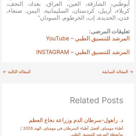
أبوظبي، الشارقة، العين، العراق، بغداد، النجف،
كربلاء، أربيل، كردستان، السليمانية، اليمن، صنعاء،
عدن، الحديدة، إب، الخرطوم، السودان”
تعليقات المرضى:
المرشد للتنسيق الطبي – YouTube
المرشد للتنسيق الطبي – INSTAGRAM
→
المقالة السابقة
المقالة التالية
←
Related Posts
د. راهول-سرطان الدم وزراعة نخاع العظم
أطباء مومباي
,
أفضل أطباء السرطان في مومباي، الهند 2026
/
بواسطة
المرشد للتنسيق الطبي