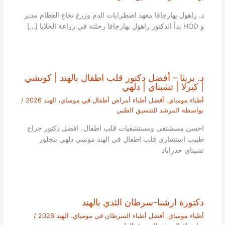
د. راهول بهارجافا معهد اضطرابات الدم وزرع نخاع العظام مدير
و HOD بدأ الدكتور راهول بهارجافا رحلته في زراعة الخلايا […]
د. بريثا – أفضل دكتور قلب اطفال بالهند | كوتشي
| كيرلا | تشيناي | دلهي
أطباء مومباي
,
أفضل أطباء أمراض أطفال في مومباي، الهند 2026
/
بواسطة
المرشد للتنسيق الطبي
احسن مسشتفى ومستشفيات قلب اطفال، افضل دكتور جراح
طبيب استشاري قلب اطفال في الهند مومبي دلهي بنجلور
تشيناي حدراباد
دكتورة ارشنا-سرطان الثدي بالهند
أطباء مومباي
,
أفضل أطباء السرطان في مومباي، الهند 2026
/