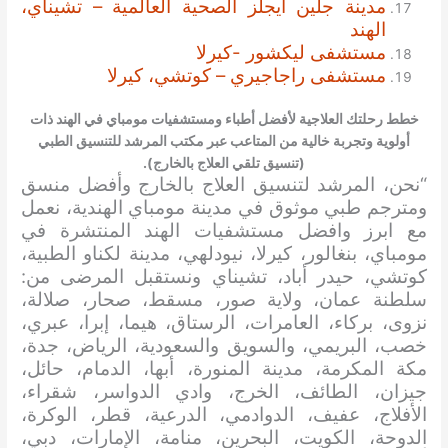
مدينة جلين ايجلز الصحية العالمية – تشيناي،
الهند
مستشفى ليكشور -كيرلا
مستشفى راجاجيري – كوتشي، كيرلا
خطط رحلتك العلاجية لأفضل أطباء ومستشفيات مومباي في الهند ذات
أولوية وتجربة خالية من المتاعب عبر مكتب المرشد للتنسيق الطبي
(تنسيق تلقي العلاج بالخارج).
“نحن، المرشد لتنسيق العلاج بالخارج وأفضل منسق
ومترجم طبي موثوق في مدينة مومباي الهندية، نعمل
مع ابرز وافضل مستشفيات الهند المنتشرة في
مومباي، بنغالور، كيرلا، نيودلهي، مدينة لكناو الطبية،
كوتشي، حيدر أباد، تشيناي ونستقبل المرضى من:
سلطنة عمان، ولاية صور، مسقط، صحار، صلالة،
نزوى، بركاء، العامرات، الرستاق، هيما، إبرا، عبري،
خصب، البريمي، والسويق والسعودية، الرياض، جدة،
مكة المكرمة، مدينة المنورة، أبها، الدمام، حائل،
جيزان، الطائف، الخرج، وادي الدواسر، شقراء،
الأفلاج، عفيف، الدوادمي، الدرعية، قطر، الوكرة،
الدوحة، الكويت، البحرين، منامة، الإمارات، دبي،