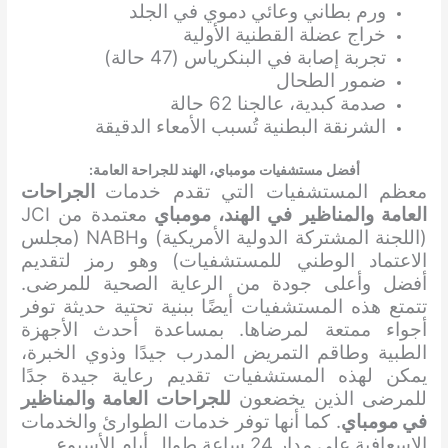
ورم بطاني وعائي دموي في الجلد
خراج عضلة القطنية الأولية
تجربة إصابة في البنكرياس (47 حالة)
ضمور الطحال
صدمة كبدية، عالجنا 62 حالة
الشرنقة البطنية تُسبب الأمعاء الدقيقة
أفضل مستشفيات مومباي، الهند لل
جراحة العامة
:
معظم المستشفيات التي تقدم خدمات
الجراحات
العامة والمناظير في الهند، مومباي
معتمدة من JCI
(اللجنة المشتركة الدولية الأمريكية) وNABH (مجلس
الاعتماد الوطني للمستشفيات) وهو رمز لتقديم
أفضل وأعلى جودة من الرعاية الصحية للمرضى.
تتمتع هذه المستشفيات أيضًا ببنية تحتية حديثة توفر
أجواء ممتعة لمرضاها. بمساعدة أحدث الأجهزة
الطبية وطاقم التمريض المدرب جيدًا وذوي الخبرة،
يمكن لهذه المستشفيات تقديم رعاية جيدة جدًا
للمرضى الذين يخضعون
للجراحات العامة والمناظير
في مومباي
. كما أنها توفر خدمات الطوارئ والخدمات
الإسعافية على مدار 24 ساعة طوال أيام الأسبوع.