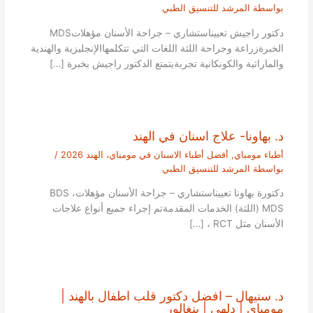
بواسطة
المرشد للتنسيق الطبي
دكتور راجيش تعييناستشاري – جراحة الأسنان مؤهلاتMDS
الخبرةزراعة وجراحة اللثة اللغات التي تتكلمهاالإنجليزية والهندية
والماراثية والكونكانية تجربةيتمتع الدكتور راجيش بخبرة […]
د. بهاونا- علاج اسنان في الهند
أطباء مومباي
,
أفضل أطباء الاسنان في مومباي، الهند 2026
/
بواسطة
المرشد للتنسيق الطبي
دكتورة بهاونا تعييناستشاري – جراحة الأسنان مؤهلاتBDS ،
MDS (اللثة) الخدمات المقدمةتم إجراء جميع أنواع علاجات
الأسنان مثل RCT ، […]
د. سنيهال – افضل دكتور قلب اطفال بالهند |
مومباي | دلهي | بنغالور