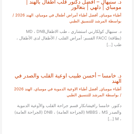
د. سنيهال – افضل دكتور قلب اطفال بالهند |
مومباي | دلهي | بنغالور
أطباء مومباي
,
أفضل أطباء أمراض أطفال في مومباي، الهند 2026
/
بواسطة
المرشد للتنسيق الطبي
د. سنيهال كولكارني استشاري ، طب الاطفالMD ، DNB
(بطاقة) FACC القسم: أمراض القلب / الأطفال لدى الأطفال ،
طب […]
د. خامسا – أحسن طبيب اوعية القلب والصدر في
الهند
أطباء مومباي
,
أفضل أطباء الاوعية الدموية في مومباي، الهند 2026
/ بواسطة
المرشد للتنسيق الطبي
دكتور. خامسا رافيشانكار قسم جراحة القلب والأوعية الدموية
والصدر MBBS ، MS (الجراحة العامة) ، DNB (الجراحة العامة)
، M […]