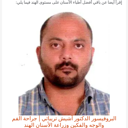
إقرأ أيضا عن باقي أفضل أطباء الأسنان على مستوى الهند فيما يلي:
البروفيسور الدكتور آشيش تريباثي | جراحة الفم
والوجه والفكين وزراعة الأسنان الهند