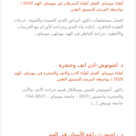
أطباء مومباي
,
أفضل أطباء السرطان في مومباي، الهند 2026
/
بواسطة
المرشد للتنسيق الطبي
افضل مستشفيات دكتور أمراض الثدي الحميدة والخبيثة، خزعات
العقدة الخافرة ، إعادة بناء الثدي وجراحة الأورام مع الغرسات
والأغطية، جراحة التناظر في الهند نيودلهي مومباي…
د. اشوتوش-اذن انف وحنجرة
أطباء مومباي
,
أفضل أطباء الاذن والانف والحنجرة في مومباي، الهند
2026
/ بواسطة
المرشد للتنسيق الطبي
دكتور. أشوتوش غانيش بوسالكار قسم جراحة الأنف والأذن
والحنجرة ماجستير (ENT) ، جامعة مومباي ، FAA (ENT) ،
جامعة توبينغن […]
د. راجيش-زراعة الأسنان في الهند