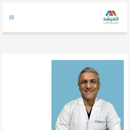
خطي
لى
لمحتوى