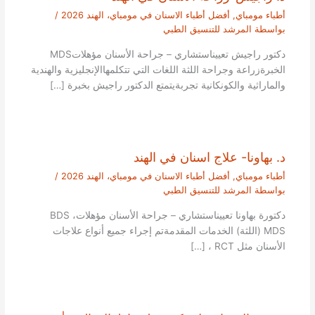
أطباء مومباي
,
أفضل أطباء الاسنان في مومباي، الهند 2026
/
بواسطة
المرشد للتنسيق الطبي
دكتور راجيش تعييناستشاري – جراحة الأسنان مؤهلاتMDS
الخبرةزراعة وجراحة اللثة اللغات التي تتكلمهاالإنجليزية والهندية
والماراثية والكونكانية تجربةيتمتع الدكتور راجيش بخبرة […]
د. بهاونا- علاج اسنان في الهند
أطباء مومباي
,
أفضل أطباء الاسنان في مومباي، الهند 2026
/
بواسطة
المرشد للتنسيق الطبي
دكتورة بهاونا تعييناستشاري – جراحة الأسنان مؤهلاتBDS ،
MDS (اللثة) الخدمات المقدمةتم إجراء جميع أنواع علاجات
الأسنان مثل RCT ، […]