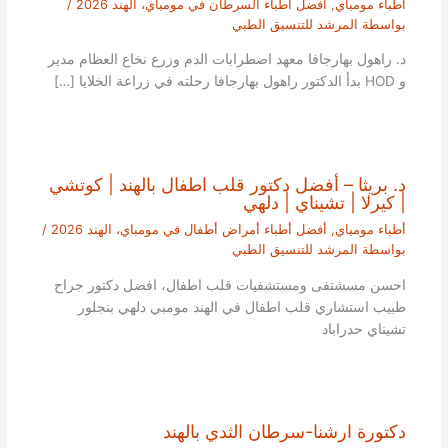
أطباء مومباي
,
أفضل أطباء السرطان في مومباي، الهند 2026
/
بواسطة
المرشد للتنسيق الطبي
د. راهول بهارجافا معهد اضطرابات الدم وزرع نخاع العظام مدير
و HOD بدأ الدكتور راهول بهارجافا رحلته في زراعة الخلايا […]
د. بريثا – أفضل دكتور قلب اطفال بالهند | كوتشي
| كيرلا | تشيناي | دلهي
أطباء مومباي
,
أفضل أطباء أمراض أطفال في مومباي، الهند 2026
/
بواسطة
المرشد للتنسيق الطبي
احسن مسشتفى ومستشفيات قلب اطفال، افضل دكتور جراح
طبيب استشاري قلب اطفال في الهند مومبي دلهي بنجلور
تشيناي حدراباد
دكتورة ارشنا-سرطان الثدي بالهند