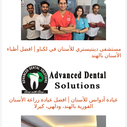
مستشفى دينتيستري للأسنان في لكناو | افضل أطباء
الأسنان بالهند
عيادة أدوانس للأسنان | افضل عيادة زراعة الأسنان
الفورية بالهند، ودلهي، كيرلا