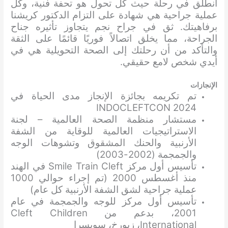
انطلق في رحلة حيث كل تحول هو تحفة فنية، وكل
عملية جراحية هي شهادة على التزام الدكتور كريشنا
برفاهيتك. ثق في جراح نجم يتجاوز تأثيره جناح
الجراحة، مما يخلق اتصالاً فوريًا قائمًا على الثقة
والتأكد من أن رحلتك إلى الصحة التحويلية هي في
أيدي شخص لامع حقيقي.
الإنجازات
تم تكريمه بجائزة الإنجاز مدى الحياة في
INDOCLEFTCON 2024
مستشار منظمة الصحة العالمية – لجنة
الاستراتيجيات العالمية للوقاية من الشفة
الأرنبية والحنك المشقوق وتشوهات الوجه
والجمجمة (2002-2003)
تأسيس أول مركز Smile Train Cleft في الهند
منذ أغسطس 2000 (تم إجراء حوالي 1000
عملية جراحية لشق الشفة الأرنبية كل عام)
تأسيس أول مركز للوجه والجمجمة في عام
2001، بدعم من Cleft Children
International، زيورخ، سويسرا