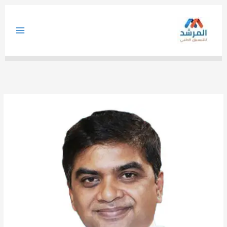
خطي
لى
لمحتوى