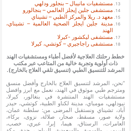
مستشفيات مانيبال – بنجلور ودلهي
مستشفى جلين إيجلز العالمي – بنجالورو
معهد د. ريلا والمركز الطبي – تشيناي
مدينة جلين ايجلز الصحية العالمية – تشيناي،
الهند
مستشفى ليكشور -كيرلا
مستشفى راجاجيري – كوتشي، كيرلا
خطط رحلتك العلاجية لأفضل أطباء ومستشفيات الهند
ذات أولوية وتجربة خالية من المتاعب عبر مكتب
المرشد للتنسيق الطبي (تنسيق تلقي العلاج بالخارج).
“نحن، المرشد لتنسيق العلاج بالخارج وأفضل منسق
ومترجم طبي موثوق في الهند، نعمل مع ابرز وافضل
مستشفيات الهند المنتشرة في بنغالور، كيرلا،
نيودلهي، مومباي، مدينة لكناو الطبية، كوتشي، حيدر
أباد، تشيناي ونستقبل المرضى من: سلطنة عمان،
ولاية صور، مسقط، صحار، صلالة، نزوى، بركاء،
العامرات، الرستاق، هيما، إبرا، عبري، خصب،
البريمي، والسويق والسعودية، الرياض، جدة، مكة