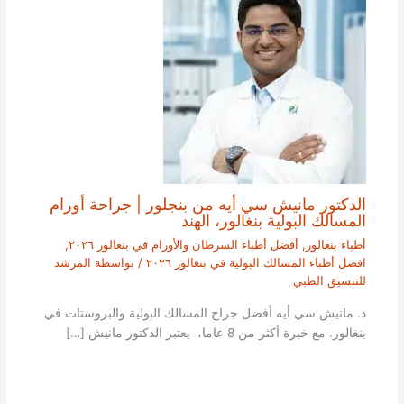
الدكتور مانيش سي أيه من بنجلور | جراحة أورام
المسالك البولية بنغالور، الهند
أطباء بنغالور
,
أفضل أطباء السرطان والأورام في بنغالور ٢٠٢٦
,
افضل أطباء المسالك البولية في بنغالور ٢٠٢٦
/ بواسطة
المرشد
للتنسيق الطبي
د. مانيش سي أيه أفضل جراح المسالك البولية والبروستات في
بنغالور. مع خبرة أكثر من 8 عاما، يعتبر الدكتور مانيش […]