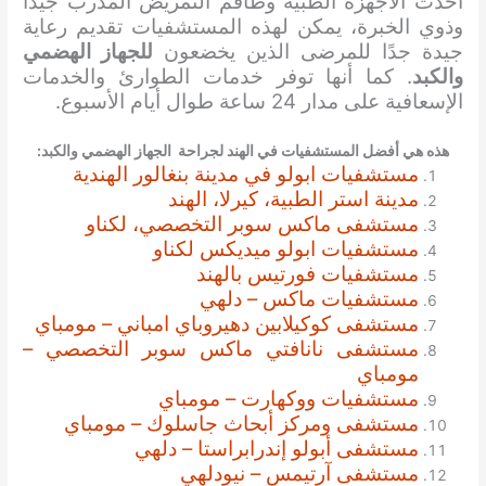
أحدث الأجهزة الطبية وطاقم التمريض المدرب جيدًا
وذوي الخبرة، يمكن لهذه المستشفيات تقديم رعاية
جيدة جدًا للمرضى الذين يخضعون
للجهاز الهضمي
والكبد
. كما أنها توفر خدمات الطوارئ والخدمات
الإسعافية على مدار 24 ساعة طوال أيام الأسبوع.
هذه هي أفضل المستشفيات في الهند
لجراحة الجهاز الهضمي والكبد
:
مستشفيات ابولو في مدينة بنغالور الهندية
مدينة استر الطبية، كيرلا، الهند
مستشفى ماكس سوبر التخصصي، لكناو
مستشفيات ابولو ميديكس لكناو
مستشفيات فورتيس بالهند
مستشفيات ماكس – دلهي
مستشفى كوكيلابين دهيروباي امباني – مومباي
مستشفى نانافتي ماكس سوبر التخصصي –
مومباي
مستشفيات ووكهارت – مومباي
مستشفى ومركز أبحاث جاسلوك – مومباي
مستشفى أبولو إندرابراستا – دلهي
مستشفى آرتيمس – نيودلهي