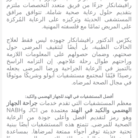
رافيشانكار جزءًا من فريق متعدد التخصصات ملتزم
بتقديم حلول رعاية صحية شاملة. تتوافق مرافق
المستشفى الحديثة وتركيزه على الرعاية المُركزة
على المريض تمامًا مع فلسفته المهنية.
يكرّس الدكتور رافيشانكار جهوده ليس فقط لعلاج
الحالات الطبية، بل أيضًا لتثقيف المرضى حول
صحتهم، وضمان حصولهم على المعلومات اللازمة
وراحتهم طوال رحلة علاجهم. إن التزامه الراسخ
بالتميز في الرعاية الجراحية ورضا المرضى يجعله
رصيدًا قيّمًا لمجتمع مستشفيات أبولو وشريكًا موثوقًا
في مجال الصحة لمرضاه.
أفضل المستشفيات في الهند للجهاز الهضمي والكبد:
معظم المستشفيات التي تقدم خدمات
جراحة الجهاز
الهضمي والكبد في الهند
معتمدة من JCI وNABH
وهو رمز لتقديم أفضل وأعلى جودة من الرعاية
الصحية للمرضى. تتمتع هذه المستشفيات أيضًا ببنية
تحتية حديثة توفر أجواء ممتعة لمرضاها. بمساعدة