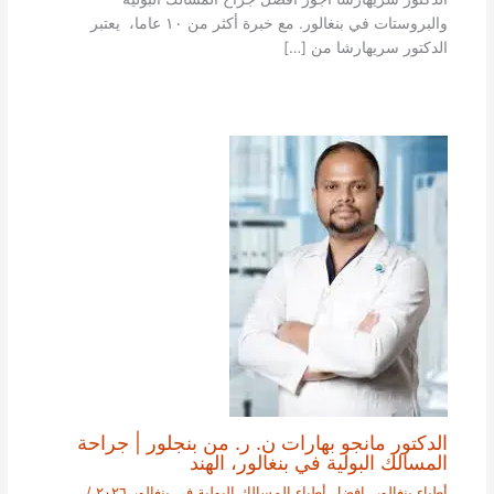
والبروستات في بنغالور. مع خبرة أكثر من ١٠ عاما، يعتبر
الدكتور سريهارشا من […]
الدكتور مانجو بهارات ن. ر. من بنجلور | جراحة
المسالك البولية في بنغالور، الهند
أطباء بنغالور
,
افضل أطباء المسالك البولية في بنغالور ٢٠٢٦
/