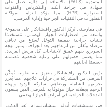
المتقدمة (FALS). بالإضافة إلى ذلك، حصل على
شهادة في جراحة الكبد والبنكرياس والقنوات
الصفراوية (HPB)، مما يؤكد التزامه بمواكبة
التطورات في التقنيات الجراحية وإدارة المرضى.
في ممارسته، يُركز الدكتور رافيشانكار على مجموعة
واسعة من اضطرابات الجهاز الهضمي، مُستخدمًا
تقنيات جراحية طفيفة التوغل تُسرّع من تعافي
مرضاه وتُقلل من انزعاجهم بعد الجراحة. يتميز نهجه
السريري بفهم عميق لاحتياجات كل مريض الفريدة،
مما يضمن حصولهم على رعاية شخصية مُصممة
خصيصًا لحالتهم.
يؤمن الدكتور رافيشانكار بتعزيز بيئة تعاونية تُمكّن
المرضى من المشاركة في قرارات علاجهم، مما يُعزز
تجربتهم الشاملة ورضاهم. سلوكه الودود ونهجه
الرحيم يجعلانه خيارًا موثوقًا به للمرضى الذين يسعون
للتدخلات الجراحية في أمراض الجهاز الهضمي.
في مستشفيات أبولو، سيشادريبورام، يُعد الدكتور