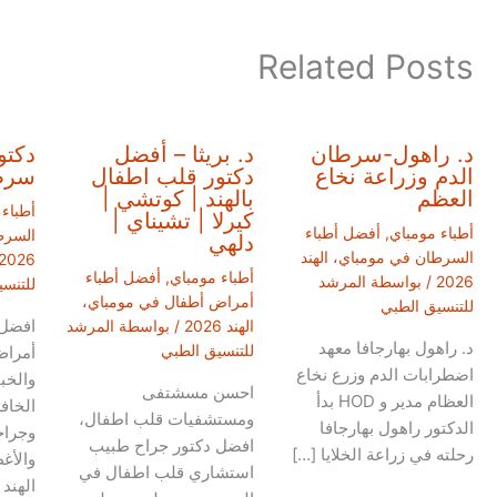
Related Posts
د. راهول-سرطان
د. بريثا – أفضل
دكتو
الدم وزراعة نخاع
دكتور قلب اطفال
سرطا
العظم
بالهند | كوتشي |
أطباء
كيرلا | تشيناي |
أطباء مومباي
,
أفضل أطباء
السرط
دلهي
السرطان في مومباي، الهند
2026
أطباء مومباي
,
أفضل أطباء
2026
/ بواسطة
المرشد
للتنس
أمراض أطفال في مومباي،
للتنسيق الطبي
افضل 
الهند 2026
/ بواسطة
المرشد
د. راهول بهارجافا معهد
للتنسيق الطبي
أمراض
اضطرابات الدم وزرع نخاع
والخب
احسن مسشتفى
العظام مدير و HOD بدأ
الخافر
ومستشفيات قلب اطفال،
الدكتور راهول بهارجافا
وجراح
افضل دكتور جراح طبيب
رحلته في زراعة الخلايا […]
والأغ
استشاري قلب اطفال في
الهند