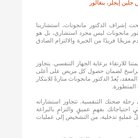
ين إيجلز، بنغالور
ت إشراف الدكتور مانجوناث، استشارينا
دكتور مانجوناث ليس مجرد استشاري، بل هو
مزيجًا فريدًا من الخبرة والالتزام الصادق
ا للارتقاء برعاية الجهاز التنفسي. يتجاوز
يه الراسخ لضمان حصول كل مريض على أعلى
عقد، يُعدّ الدكتور مانجوناث منارةً للابتكار
 المتطورة.
في رحلة صحتك التنفسية. تتجاوز استشاراته
ي احتياجاتك بفهمٍ عميقٍ والتزامٍ بالبراعة
كلُّ عمليةٍ تدخلية، من التشخيص إلى عمليات