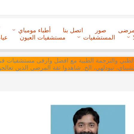
لمرضى
صور
اتصل بنا
أطباء مومباي
أ
المستشفيات
مستشفيات العيون
عيا
ل التنسيق الطبي والترجمة الطبية مع افضل وارقى مستشفيات
 تشيناي، نيودلهي، الخ. شاهدوا ثقة المرضى الذين تعالجو