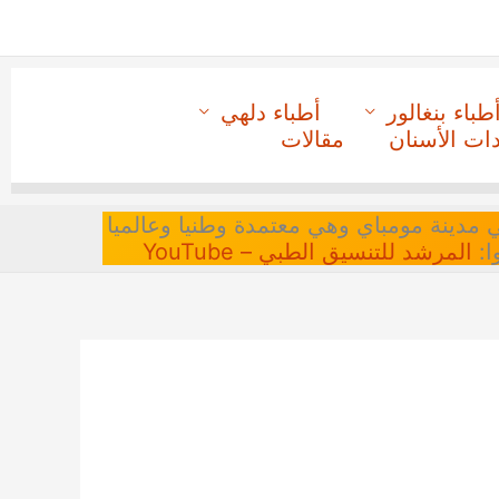
طباء بنغالور
أطباء دلهي
دات الأسنان
مقالات
 في مدينة مومباي وهي معتمدة وطنيا وعالميا
ا:
المرشد للتنسيق الطبي – YouTube