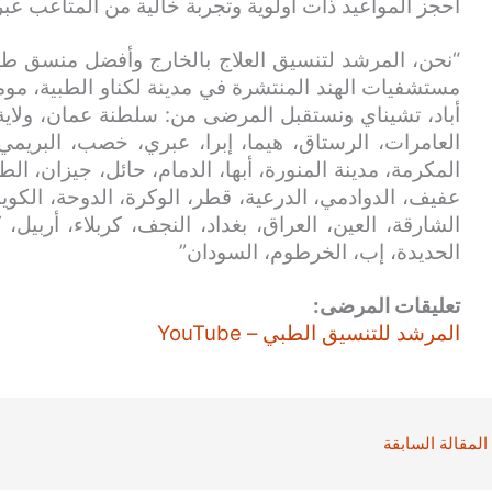
احجز المواعيد ذات أولوية وتجربة خالية من المتاعب عبر
“نحن، المرشد لتنسيق العلاج بالخارج وأفضل منسق طب
مستشفيات الهند المنتشرة في مدينة لكناو الطبية، مومب
أباد، تشيناي ونستقبل المرضى من: سلطنة عمان، ولاية
العامرات، الرستاق، هيما، إبرا، عبري، خصب، البريمي
المكرمة، مدينة المنورة، أبها، الدمام، حائل، جيزان، الط
عفيف، الدوادمي، الدرعية، قطر، الوكرة، الدوحة، الكويت
الشارقة، العين، العراق، بغداد، النجف، كربلاء، أربيل،
الحديدة، إب، الخرطوم، السودان”
تعليقات المرضى:
المرشد للتنسيق الطبي – YouTube
المقالة السابقة