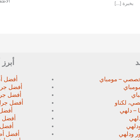
الأطف
بخبرة […]
د
أبرز 
خصصي – مومباي
أفضل أط
ومباي
أفضل جرا
اي
أفضل جرا
صي،
لكناو
أفضل جراح
 – دلهي
أفضل 
لهي
أفضل أط
دلهي
أفضل 
ور
ودلهي
أفضل أطب