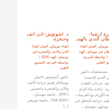
رة ارشنا-
د. اشوتوش-اذن انف
ن الثدي بالهند
وحنجرة
 مومباي
,
أفضل أطباء
أطباء مومباي
,
أفضل أطباء
ان في مومباي، الهند
الاذن والانف والحنجرة في
/ بواسطة
المرشد
مومباي، الهند 2026
/
يق الطبي
بواسطة
المرشد للتنسيق
الطبي
مستشفيات دكتور
دكتور. أشوتوش غانيش
 الثدي الحميدة
بوسالكار قسم جراحة الأنف
يثة، خزعات العقدة
والأذن والحنجرة ماجستير
ة ، إعادة بناء الثدي
(ENT) ، جامعة مومباي ،
ة الأورام مع الغرسات
FAA (ENT) ، جامعة توبينغن
طية، جراحة التناظر في
[…]
 نيودلهي مومباي…