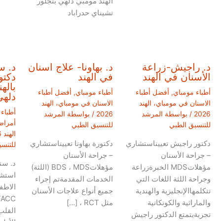
الهند مومبي دلهي بنجلور
تشيناي حدراباد
د. راجيش-زراعة
د. بهاونا- علاج اسنان
د. س
الأسنان في الهند
في الهند
دكتو
باله
أطباء مومباي
,
أفضل أطباء
أطباء مومباي
,
أفضل أطباء
دلهي
الاسنان في مومباي، الهند
الاسنان في مومباي، الهند
أطباء
2026
/ بواسطة
المرشد
2026
/ بواسطة
المرشد
أمراض
للتنسيق الطبي
للتنسيق الطبي
الهند 2026
دكتور راجيش تعييناستشاري
دكتورة بهاونا تعييناستشاري
للتنس
– جراحة الأسنان
– جراحة الأسنان
د. سن
مؤهلاتMDS الخبرةزراعة
مؤهلاتBDS ، MDS (اللثة)
استش
وجراحة اللثة اللغات التي
الخدمات المقدمةتم إجراء
تتكلمهاالإنجليزية والهندية
جميع أنواع علاجات الأسنان
والماراثية والكونكانية
مثل RCT ، […]
القلب
تجربةيتمتع الدكتور راجيش