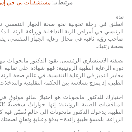
مرتبط بـ
:
مستشفيات بي جي إس جل
نبذة
انطلق في رحلة تحولية نحو صحة الجهاز التنفسي تح
الرئيسي في أمراض الرئة التداخلية وزراعة الرئة. ال
صاحب رؤية ثاقبة في مجال رعاية الجهاز التنفسي، يقدم 
بصحة رئتيك.
بصفته الاستشاري الرئيسي، يقود الدكتور مانجوناث مهمتن
دوره الرعاية الطبية الروتينية؛ فهو شهادة على تفان
معايير التميز في الرعاية التنفسية. في عالم صحة الرئة الم
الطبي، إذ يمزج بسلاسة بين الحكمة التقليدية والتدخلات
اختيارك للدكتور مانجوناث هو اختيارٌ لقائدٍ موثوقٍ 
المناقشات الطبية الروتينية؛ إنها حواراتٌ شخصيةٌ تُلبّ
الطبية. يدعوك الدكتور مانجوناث إلى عالمٍ تُطبّق فيه 
الزراعة، بلمسةٍ طبيةٍ رائدة – بدقةٍ وعنايةٍ وتفانٍ لصحتك.