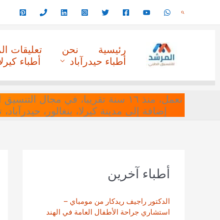
خطي
البحث
لى
لمحتوى
رئيسية
نحن
تعليقات ا
أطباء حيدرآباد
أطباء كيرلا
نعمل، منذ ١٦ سنة تقريبا، في مجا
إضافة إلى مدينة كيرلا، بنغالور، حيدرآباد،
أطباء آخرين
الدكتور راجيف ريدكار من مومباي –
استشاري جراحة الأطفال العامة في الهند