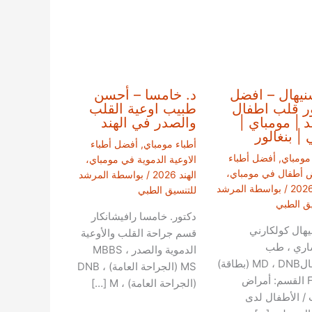
نيهال – افضل
د. خامسا – أحسن
ر قلب اطفال
طبيب اوعية القلب
ند | مومباي |
والصدر في الهند
 | بنغالور
أطباء مومباي
,
أفضل أطباء
 مومباي
,
أفضل أطباء
الاوعية الدموية في مومباي،
 أطفال في مومباي،
الهند 2026
/ بواسطة
المرشد
/ بواسطة
المرشد
للتنسيق الطبي
يق الطبي
دكتور. خامسا رافيشانكار
يهال كولكارني
قسم جراحة القلب والأوعية
اري ، طب
الدموية والصدر MBBS ،
الاطفالMD ، DNB (بطاقة)
MS (الجراحة العامة) ، DNB
FACC القسم: أمراض
(الجراحة العامة) ، M […]
 / الأطفال لدى