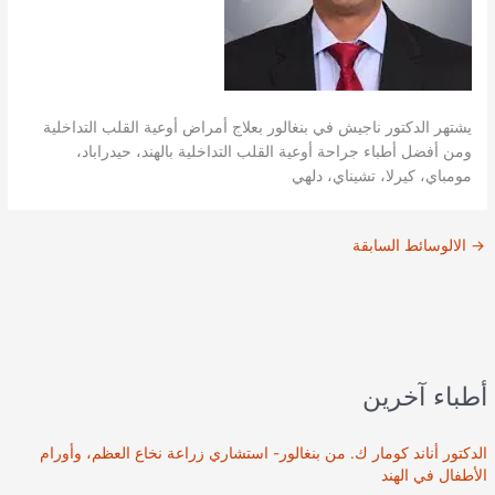
يشتهر الدكتور ناجيش في بنغالور بعلاج أمراض أوعية القلب التداخلية
ومن أفضل أطباء جراحة أوعية القلب التداخلية بالهند، حيدراباد،
مومباي، كيرلا، تشيناي، دلهي
→
الالوسائط السابقة
أطباء آخرين
الدكتور أناند كومار ك. من بنغالور- استشاري زراعة نخاع العظم، وأورام
الأطفال في الهند