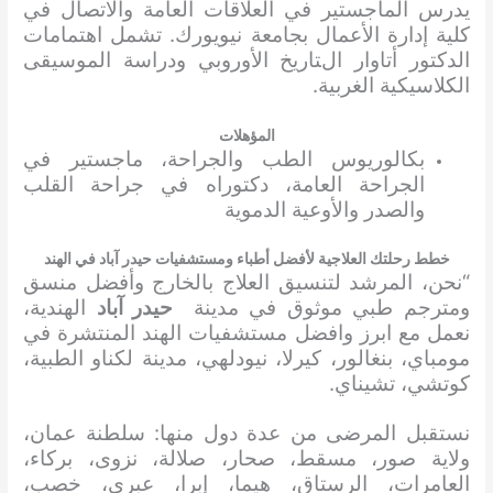
يدرس الماجستير في العلاقات العامة والاتصال في
كلية إدارة الأعمال بجامعة نيويورك. تشمل اهتمامات
الدكتور أتاوار التاريخ الأوروبي ودراسة الموسيقى
الكلاسيكية الغربية.
المؤهلات
بكالوريوس الطب والجراحة، ماجستير في
الجراحة العامة، دكتوراه في جراحة القلب
والصدر والأوعية الدموية
خطط رحلتك العلاجية لأفضل أطباء ومستشفيات حيدر آباد في الهند
“نحن، المرشد لتنسيق العلاج بالخارج وأفضل منسق
ومترجم طبي موثوق في مدينة
حيدر آباد
الهندية،
نعمل مع ابرز وافضل مستشفيات الهند المنتشرة في
مومباي، بنغالور، كيرلا، نيودلهي، مدينة لكناو الطبية،
كوتشي، تشيناي.
نستقبل المرضى من عدة دول منها: سلطنة عمان،
ولاية صور، مسقط، صحار، صلالة، نزوى، بركاء،
العامرات، الرستاق، هيما، إبرا، عبري، خصب،