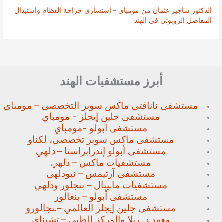
الدكتور ساجير عثمان من مومباي – استشاري جراحة العظام واستبدال
المفاصل الروبوتي في الهند
أبرز مستشفيات الهند
مستشفى نانافتي ماكس سوبر
التخصصي – مومباي
مستشفى جلين إيجلز - مومباي
مستشفى ابولو -مومباي
مستشفى ماكس سوبر تخصصي،
لكناو
مستشفى أبولو إندرابراستا – دلهي
مستشفيات ماكس – دلهي
مستشفى آرتيمس – نيودلهي
مستشفيات مانيبال – بنجلور
ودلهي
مستشفى أبولو – بنغالور
مستشفى جلين إيجلز العالمي –
بنجالورو
معهد د. ريلا والمركز الطبي – تشيناي