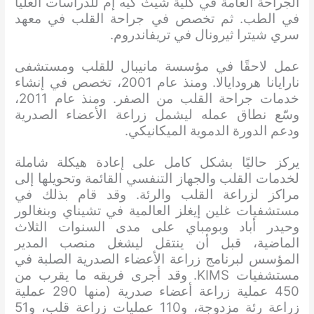
الجراحة العامة في كلية شيث كيه إم للدراسات العليا
في الطب. ثم تخصص في جراحة القلب في معهد
سري شيترا ثيرونال في تريفاندروم.
عمل لاحقًا في مؤسسة مانيبال للقلب ومستشفى
نارايانا هرودايالا. ومنذ عام 2001، تخصص في إنشاء
خدمات جراحة القلب من الصفر. ومنذ عام 2011،
وسّع نطاق عمله ليشمل زراعة الأعضاء الصدرية
ودعم الدورة الدموية الميكانيكي.
يركز حاليًا بشكل كامل على إعادة هيكلة شاملة
لخدمات القلب والجهاز التنفسي القائمة وتحويلها إلى
مراكز لزراعة القلب والرئة. وقد قام بذلك في
مستشفيات غلين إيغلز العالمية في تشيناي وبنغالور
وحيدر أباد وبومباي على مدى السنوات الثلاث
الماضية، قبل أن ينتقل ليشغل منصب المدير
المؤسس لبرنامج زراعة الأعضاء الصدرية الصلبة في
مستشفيات KIMS. وقد أجرى فريقه ما يقرب من
450 عملية زراعة أعضاء صدرية (منها 290 عملية
زراعة رئة مزدوجة، و110 عمليات زراعة قلب، و51