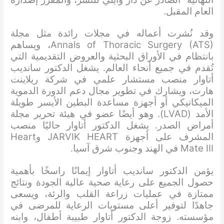
العام المقبل.
وقد نُشرت أعماله في مجلات رائدة مثل مجلة
Annals of Thoracic Surgery (ATS)، ويساهم
بانتظام في الأوراق البحثية والعروض التقديمية التي
تُقدم في جميع أنحاء العالم. يشغل الدكتور سانديب
أتاوار منصب مستشار علمي في شركة ريلاينت
هارت، ويشارك في تطوير مجال دعم الدورة الدموية
الميكانيكي أو أجهزة مساعدة البطين الأيسر طويلة
الأمد (LVAD). وهو أيضًا عضو في هيئة تحرير مجلة
أمراض الصدر. يشغل الدكتور أتاوار حاليًا منصب
المشرف على أجهزة JARVIK HEART وHeart
Mate III في الهند وجنوب شرق آسيا.
يؤمن الدكتور سانديب أتاوار إيمانًا راسخًا بأهمية
حصول الجميع على رعاية صحية عالية الجودة ونتائج
ممتازة في عمليات زراعة القلب والرئة، ويسعى
جاهدًا لتوفير أعلى مستويات الرعاية للمرضى في
مؤسسته. زوجة الدكتور أتاوار طبيبة أطفال، وابنه