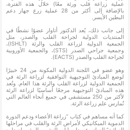
عملية زراعة قلب ورئة معًا) خلال هذه الفترة،
بالإضافة إلى أكثر من 28 عملية زرع جهاز دعم
البطين الأيسر.
إلى جانب ذلك، يُعد الدكتور أتاوار عضوًا نشطًا في
المنتديات الدولية لجراحة القلب والصدر، مثل
الجمعية الدولية لزراعة القلب والرئة (ISHLT)،
وجمعية جراحي الصدر (STS)، والجمعية الأوروبية
لجراحة القلب والصدر (EACTS).
وهو عضو في اللجنة الدولية المكونة من 24 خبيرًا
لوضع المبادئ التوجيهية التوافقية لزراعة الرئة في
الجمعية الدولية لزراعة القلب والرئة هذا العام. وتُعد
هذه المبادئ التوجيهية مرجعًا أساسيًا لزراعة الرئة
لأكثر من 250 مستشفى في جميع أنحاء العالم التي
تُمارس علم زراعة الرئة.
كما أنه مساهم في كتاب “زراعة الأعضاء ودعم الدورة
الدموية الميكانيكي لأمراض الرئة والقلب في مراحلها
النهائية” الصادر عن دار وايلي للنشر، والمقرر إصداره