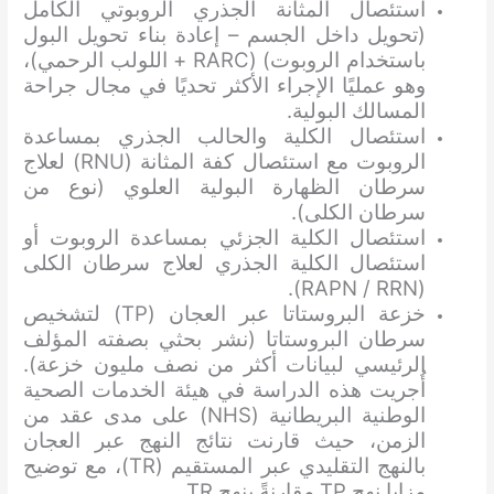
استئصال المثانة الجذري الروبوتي الكامل
(تحويل داخل الجسم – إعادة بناء تحويل البول
باستخدام الروبوت) (RARC + اللولب الرحمي)،
وهو عمليًا الإجراء الأكثر تحديًا في مجال جراحة
المسالك البولية.
استئصال الكلية والحالب الجذري بمساعدة
الروبوت مع استئصال كفة المثانة (RNU) لعلاج
سرطان الظهارة البولية العلوي (نوع من
سرطان الكلى).
استئصال الكلية الجزئي بمساعدة الروبوت أو
استئصال الكلية الجذري لعلاج سرطان الكلى
(RAPN / RRN).
خزعة البروستاتا عبر العجان (TP) لتشخيص
سرطان البروستاتا (نشر بحثي بصفته المؤلف
الرئيسي لبيانات أكثر من نصف مليون خزعة).
أُجريت هذه الدراسة في هيئة الخدمات الصحية
الوطنية البريطانية (NHS) على مدى عقد من
الزمن، حيث قارنت نتائج النهج عبر العجان
بالنهج التقليدي عبر المستقيم (TR)، مع توضيح
مزايا نهج TP مقارنةً بنهج TR.