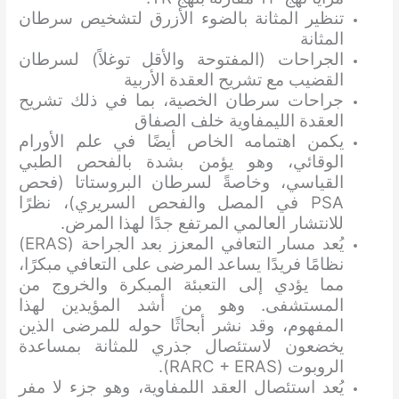
تنظير المثانة بالضوء الأزرق لتشخيص سرطان
المثانة
الجراحات (المفتوحة والأقل توغلاً) لسرطان
القضيب مع تشريح العقدة الأربية
جراحات سرطان الخصية، بما في ذلك تشريح
العقدة الليمفاوية خلف الصفاق
يكمن اهتمامه الخاص أيضًا في علم الأورام
الوقائي، وهو يؤمن بشدة بالفحص الطبي
القياسي، وخاصةً لسرطان البروستاتا (فحص
PSA في المصل والفحص السريري)، نظرًا
للانتشار العالمي المرتفع جدًا لهذا المرض.
يُعد مسار التعافي المعزز بعد الجراحة (ERAS)
نظامًا فريدًا يساعد المرضى على التعافي مبكرًا،
مما يؤدي إلى التعبئة المبكرة والخروج من
المستشفى. وهو من أشد المؤيدين لهذا
المفهوم، وقد نشر أبحاثًا حوله للمرضى الذين
يخضعون لاستئصال جذري للمثانة بمساعدة
الروبوت (RARC + ERAS).
يُعد استئصال العقد اللمفاوية، وهو جزء لا مفر