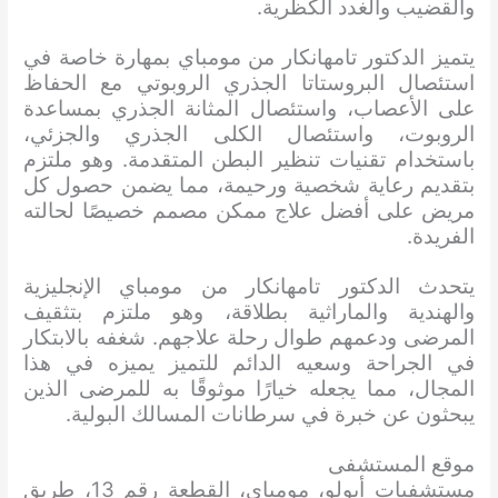
والقضيب والغدد الكظرية.
يتميز الدكتور تامهانكار من مومباي بمهارة خاصة في
استئصال البروستاتا الجذري الروبوتي مع الحفاظ
على الأعصاب، واستئصال المثانة الجذري بمساعدة
الروبوت، واستئصال الكلى الجذري والجزئي،
باستخدام تقنيات تنظير البطن المتقدمة. وهو ملتزم
بتقديم رعاية شخصية ورحيمة، مما يضمن حصول كل
مريض على أفضل علاج ممكن مصمم خصيصًا لحالته
الفريدة.
يتحدث الدكتور تامهانكار من مومباي الإنجليزية
والهندية والماراثية بطلاقة، وهو ملتزم بتثقيف
المرضى ودعمهم طوال رحلة علاجهم. شغفه بالابتكار
في الجراحة وسعيه الدائم للتميز يميزه في هذا
المجال، مما يجعله خيارًا موثوقًا به للمرضى الذين
يبحثون عن خبرة في سرطانات المسالك البولية.
موقع المستشفى
مستشفيات أبولو، مومباي، القطعة رقم 13، طريق