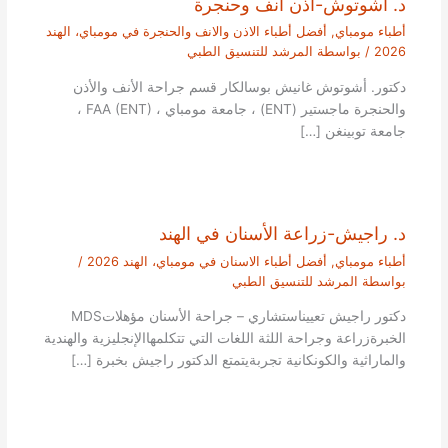
د. اشوتوش-اذن انف وحنجرة
أطباء مومباي
,
أفضل أطباء الاذن والانف والحنجرة في مومباي، الهند
2026
/ بواسطة
المرشد للتنسيق الطبي
دكتور. أشوتوش غانيش بوسالكار قسم جراحة الأنف والأذن
والحنجرة ماجستير (ENT) ، جامعة مومباي ، FAA (ENT) ،
جامعة توبينغن […]
د. راجيش-زراعة الأسنان في الهند
أطباء مومباي
,
أفضل أطباء الاسنان في مومباي، الهند 2026
/
بواسطة
المرشد للتنسيق الطبي
دكتور راجيش تعييناستشاري – جراحة الأسنان مؤهلاتMDS
الخبرةزراعة وجراحة اللثة اللغات التي تتكلمهاالإنجليزية والهندية
والماراثية والكونكانية تجربةيتمتع الدكتور راجيش بخبرة […]