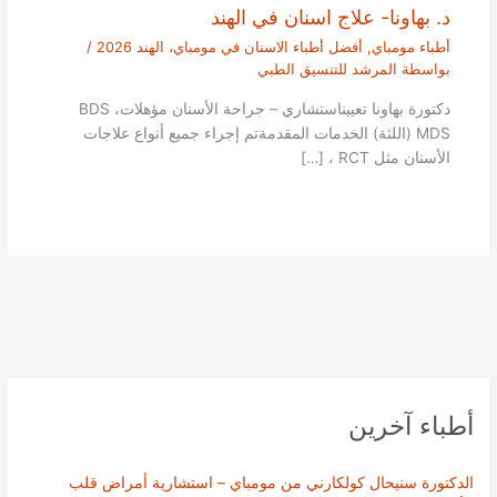
د. بهاونا- علاج اسنان في الهند
أطباء مومباي
,
أفضل أطباء الاسنان في مومباي، الهند 2026
/
بواسطة
المرشد للتنسيق الطبي
دكتورة بهاونا تعييناستشاري – جراحة الأسنان مؤهلاتBDS ،
MDS (اللثة) الخدمات المقدمةتم إجراء جميع أنواع علاجات
الأسنان مثل RCT ، […]
أطباء آخرين
الدكتورة سنيحال كولكارني من مومباي – استشارية أمراض قلب