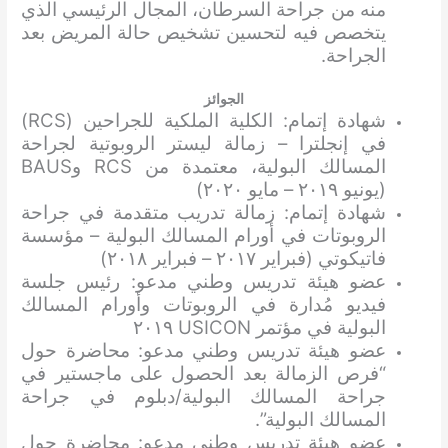
منه من جراحة السرطان، المجال الرئيسي الذي
يتخصص فيه لتحسين تشخيص حالة المريض بعد
الجراحة.
الجوائز
شهادة إتمام: الكلية الملكية للجراحين (RCS)
في إنجلترا – زمالة ليستر الروبوتية لجراحة
المسالك البولية، معتمدة من RCS وBAUS
(يونيو ٢٠١٩ – مايو ٢٠٢٠)
شهادة إتمام: زمالة تدريب متقدمة في جراحة
الروبوتات في أورام المسالك البولية – مؤسسة
فاتيكوتي (فبراير ٢٠١٧ – فبراير ٢٠١٨)
عضو هيئة تدريس وطني مدعو: رئيس جلسة
فيديو مُدارة في الروبوتات وأورام المسالك
البولية في مؤتمر USICON ٢٠١٩
عضو هيئة تدريس وطني مدعو: محاضرة حول
“فرص الزمالة بعد الحصول على ماجستير في
جراحة المسالك البولية/دبلوم في جراحة
المسالك البولية”.
عضو هيئة تدريس وطني مدعو: محاضرة حول