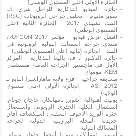
الجائزة الأولى (على المستوى الوطني)
جائزة الفيديو التذكارية للراحل شري ك.
سوبرامانيام – مجلس جراحي الروبوتات (RSC)
الهند، تشيناي 2017 – الجائزة الثانية (على
المستوى الوطني)
أفضل عرض فيديو – مؤتمر RUFCON 2017،
منتدى جراحة المسالك البولية الروبوتية في
الهند – الجائزة الثانية (على المستوى الوطني)
جائزة الدكتور أ. ف. باليغا التذكارية – المركز
الأول في ماجستير الجراحة العامة، مستشفى
KEM، مومباي
مسابقة جراحية – فرع ولاية ماهاراشترا التابع لـ
ASI 2012 – الجائزة الأولى (على مستوى
الولاية)
بونيت أهلواليا، أشوين تامهانكار، جاجان جوتام.
استئصال الكلية الجذري الروبوتي واستئصال
خثرة الوريد الأجوف السفلي: استكشاف آفاق
جديدة! المجلة البرازيلية الدولية لجراحة
المسالك البولية
أشوين تامهانكار، سوريا أوجها، جاغان غوتام.