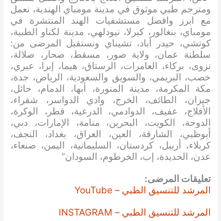
ومترجم طبي موثوق في مدينة مومباي الهندية، نعمل
مع ابرز وافضل مستشفيات الهند المنتشرة في
مومباي، بنغالور، كيرلا، نيودلهي، مدينة لكناو الطبية،
كوتشي، حيدر أباد، تشيناي ونستقبل المرضى من:
سلطنة عمان، ولاية صور، مسقط، صحار، صلالة،
نزوى، بركاء، العامرات، الرستاق، هيما، إبرا، عبري،
خصب، البريمي، والسويق والسعودية، الرياض، جدة،
مكة المكرمة، مدينة المنورة، أبها، الدمام، حائل،
جيزان، الطائف، الخرج، وادي الدواسر، شقراء،
الأفلاج، عفيف، الدوادمي، الدرعية، قطر، الوكرة،
الدوحة، الكويت، البحرين، منامة، الإمارات، دبي،
أبوظبي، الشارقة، العين، العراق، بغداد، النجف،
كربلاء، أربيل، كردستان، السليمانية، اليمن، صنعاء،
عدن، الحديدة، إب، الخرطوم، السودان”
تعليقات المرضى:
المرشد للتنسيق الطبي – YouTube
المرشد للتنسيق الطبي – INSTAGRAM