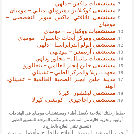
مستشفيات ماكس – دلهي
مستشفى كوكيلابين دهيروباي امباني – مومباي
مستشفى نانافتي ماكس سوبر التخصصي –
مومباي
مستشفيات ووكهارت – مومباي
مستشفى ومركز أبحاث جاسلوك – مومباي
مستشفى أبولو إندرابراستا – دلهي
مستشفى آرتيمس – نيودلهي
مستشفيات مانيبال – بنجلور ودلهي
مستشفى جلين إيجلز العالمي – بنجالورو
معهد د. ريلا والمركز الطبي – تشيناي
مدينة جلين ايجلز الصحية العالمية – تشيناي،
الهند
مستشفى ليكشور -كيرلا
مستشفى راجاجيري – كوتشي، كيرلا
خطط رحلتك العلاجية لأفضل أطباء ومستشفيات مومباي في الهند ذات
أولوية وتجربة خالية من المتاعب عبر مكتب المرشد للتنسيق الطبي
(تنسيق تلقي العلاج بالخارج).
“نحن، المرشد لتنسيق العلاج بالخارج وأفضل منسق