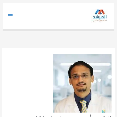
خطي
لى
لمحتوى