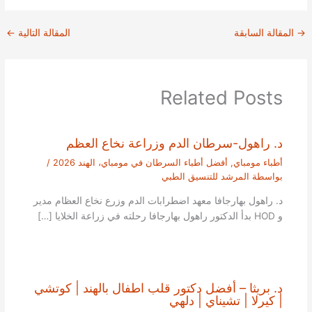
→
المقالة السابقة
المقالة التالية
←
Related Posts
د. راهول-سرطان الدم وزراعة نخاع العظم
أطباء مومباي
,
أفضل أطباء السرطان في مومباي، الهند 2026
/
بواسطة
المرشد للتنسيق الطبي
د. راهول بهارجافا معهد اضطرابات الدم وزرع نخاع العظام مدير
و HOD بدأ الدكتور راهول بهارجافا رحلته في زراعة الخلايا […]
د. بريثا – أفضل دكتور قلب اطفال بالهند | كوتشي
| كيرلا | تشيناي | دلهي