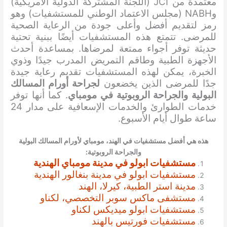
معتمدة من JCI (اللجنة المشتركة الدولية الأمريكية)
وNABH (مجلس الاعتماد الوطني للمستشفيات) وهو
رمز لتقديم أفضل وأعلى جودة من الرعاية الصحية
للمرضى. تتمتع هذه المستشفيات أيضًا ببنية تحتية
حديثة توفر أجواء ممتعة لمرضاها. بمساعدة أحدث
الأجهزة الطبية وطاقم التمريض المدرب جيدًا وذوي
الخبرة، يمكن لهذه المستشفيات تقديم رعاية جيدة
جدًا للمرضى الذين يخضعون
لجراحة أورام المسالك
البولية والجراحة الروبوتية في مومباي
. كما أنها توفر
خدمات الطوارئ والخدمات الإسعافية على مدار 24
ساعة طوال أيام الأسبوع.
هذه هي أفضل مستشفيات في الهند، مومباي
لأورام المسالك البولية
والجراحة الروبوتية
:
مستشفيات ابولو في مدينة مومباي الهندية
مستشفيات ابولو في مدينة بنغالور الهندية
مدينة استر الطبية، كيرلا، الهند
مستشفى ماكس سوبر التخصصي، لكناو
مستشفيات ابولو ميديكس لكناو
مستشفيات فورتيس بالهند