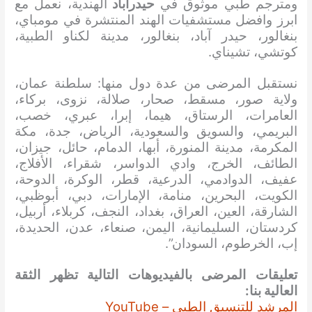
ومترجم طبي موثوق في
حيدرآباد
الهندية، نعمل مع
ابرز وافضل مستشفيات الهند المنتشرة في مومباي،
بنغالور، حيدر آباد، بنغالور، مدينة لكناو الطبية،
كوتشي، تشيناي.
نستقبل المرضى من عدة دول منها: سلطنة عمان،
ولاية صور، مسقط، صحار، صلالة، نزوى، بركاء،
العامرات، الرستاق، هيما، إبرا، عبري، خصب،
البريمي، والسويق والسعودية، الرياض، جدة، مكة
المكرمة، مدينة المنورة، أبها، الدمام، حائل، جيزان،
الطائف، الخرج، وادي الدواسر، شقراء، الأفلاج،
عفيف، الدوادمي، الدرعية، قطر، الوكرة، الدوحة،
الكويت، البحرين، منامة، الإمارات، دبي، أبوظبي،
الشارقة، العين، العراق، بغداد، النجف، كربلاء، أربيل،
كردستان، السليمانية، اليمن، صنعاء، عدن، الحديدة،
إب، الخرطوم، السودان”.
تعليقات المرضى بالفيديوهات التالية تظهر الثقة
العالية بنا:
المرشد للتنسيق الطبي – YouTube