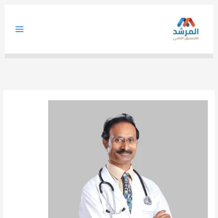
خطي
لى
لمحتوى