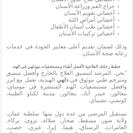
جراح الفم وزراعة الأسنان
أخصائي تقويم الأسنان
أخصائي أمراض اللثة
أخصائي طب أسنان الأطفال
أخصائي تركيبات الأسنان
وذلك لضمان تقديم أعلى معايير الجودة في خدمات
رعاية صحة الأسنان.
خطط رحلتك العلاجية لأفضل أطباء ومستشفيات نيودلهي في الهند
“نحن، المرشد لتنسيق العلاج بالخارج وأفضل منسق
ومترجم طبي موثوق في
دلهي
الهندية، نعمل مع ابرز
وافضل مستشفيات الهند المنتشرة في مومباي،
بنغالور، حيدر آباد، بنغالور، مدينة لكناو الطبية،
كوتشي، تشيناي.
نستقبل المرضى من عدة دول منها: سلطنة عمان،
ولاية صور، مسقط، صحار، صلالة، نزوى، بركاء،
العامرات، الرستاق، هيما، إبرا، عبري، خصب،