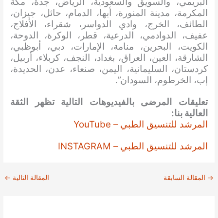
البريمي، والسويق والسعودية، الرياض، جدة، مكة
المكرمة، مدينة المنورة، أبها، الدمام، حائل، جيزان،
الطائف، الخرج، وادي الدواسر، شقراء، الأفلاج،
عفيف، الدوادمي، الدرعية، قطر، الوكرة، الدوحة،
الكويت، البحرين، منامة، الإمارات، دبي، أبوظبي،
الشارقة، العين، العراق، بغداد، النجف، كربلاء، أربيل،
كردستان، السليمانية، اليمن، صنعاء، عدن، الحديدة،
إب، الخرطوم، السودان”.
تعليقات المرضى بالفيديوهات التالية تظهر الثقة
العالية بنا:
المرشد للتنسيق الطبي – YouTube
المرشد للتنسيق الطبي – INSTAGRAM
→
المقالة السابقة
المقالة التالية
←