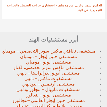
الدكتور سمير وارتي من مومباي – استشاري جراحة التجميل والجراحة
الترميمية في الهند
أبرز مستشفيات الهند
مستشفى نانافتي ماكس سوبر
التخصصي – مومباي
مستشفى جلين إيجلز - مومباي
مستشفى ابولو -مومباي
مستشفى ماكس سوبر تخصصي،
لكناو
مستشفى أبولو إندرابراستا – دلهي
مستشفيات ماكس – دلهي
مستشفى آرتيمس – نيودلهي
مستشفيات مانيبال – بنجلور
ودلهي
مستشفى أبولو – بنغالور
مستشفى جلين إيجلز العالمي –
بنجالورو
معهد د. ريلا والمركز الطبي – تشيناي