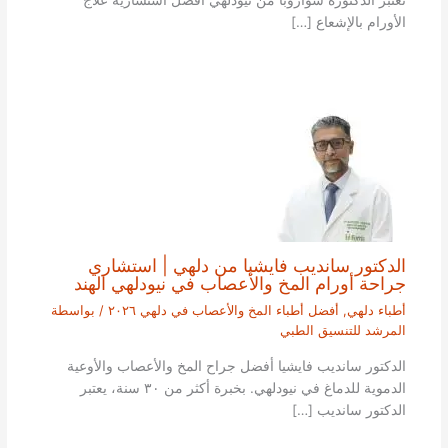
الأورام بالإشعاع […]
الدكتور سانديب فايشيا من دلهي | استشاري
جراحة أورام المخ والأعصاب في نيودلهي الهند
أطباء دلهي
,
أفضل أطباء المخ والأعصاب في دلهي ٢٠٢٦
/ بواسطة
المرشد للتنسيق الطبي
الدكتور سانديب فايشيا أفضل جراح المخ والأعصاب والأوعية
الدموية للدماغ في نيودلهي. بخبرة أكثر من ٣٠ سنة، يعتبر
الدكتور سانديب […]