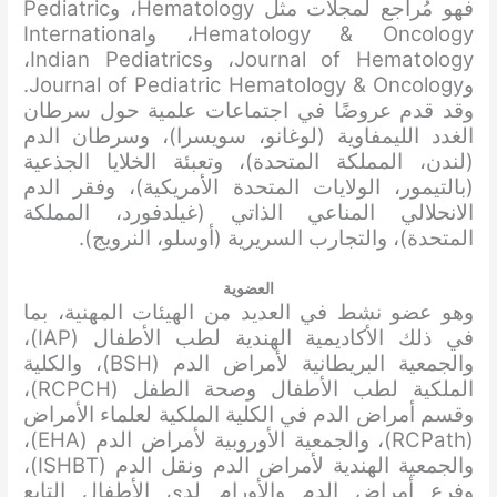
فهو مُراجع لمجلات مثل Hematology، وPediatric
Hematology & Oncology، وInternational
Journal of Hematology، وIndian Pediatrics،
وJournal of Pediatric Hematology & Oncology.
وقد قدم عروضًا في اجتماعات علمية حول سرطان
الغدد الليمفاوية (لوغانو، سويسرا)، وسرطان الدم
(لندن، المملكة المتحدة)، وتعبئة الخلايا الجذعية
(بالتيمور، الولايات المتحدة الأمريكية)، وفقر الدم
الانحلالي المناعي الذاتي (غيلدفورد، المملكة
المتحدة)، والتجارب السريرية (أوسلو، النرويج).
العضوية
وهو عضو نشط في العديد من الهيئات المهنية، بما
في ذلك الأكاديمية الهندية لطب الأطفال (IAP)،
والجمعية البريطانية لأمراض الدم (BSH)، والكلية
الملكية لطب الأطفال وصحة الطفل (RCPCH)،
وقسم أمراض الدم في الكلية الملكية لعلماء الأمراض
(RCPath)، والجمعية الأوروبية لأمراض الدم (EHA)،
والجمعية الهندية لأمراض الدم ونقل الدم (ISHBT)،
وفرع أمراض الدم والأورام لدى الأطفال التابع