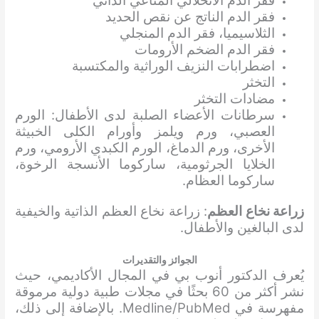
فقر الدم الانحلالي المناعي الذاتي
فقر الدم الناتج عن نقص الحديد
الثلاسيميا، فقر الدم المنجلي
فقر الدم الضخم الأرومات
اضطرابات النزيف الوراثية والمكتسبة
التخثر
مضادات التخثر
سرطانات الأعضاء الصلبة لدى الأطفال: الورم
العصبي، ورم ويلمز وأورام الكلى الخبيثة
الأخرى، ورم الدماغ، الورم الكبدي الأرومي، ورم
الخلايا الجرثومية، ساركوما الأنسجة الرخوة،
ساركوما العظام.
زراعة نخاع العظم
: زراعة نخاع العظم الذاتية والخيفية
لدى البالغين والأطفال.
الجوائز والتقديرات
يُعرف الدكتور أنوب بي في المجال الأكاديمي، حيث
نشر أكثر من 60 بحثًا في مجلات طبية دولية مرموقة
مفهرسة في Medline/PubMed. بالإضافة إلى ذلك،