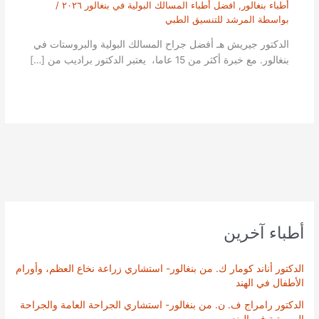
أطباء بنغالور
,
افضل أطباء المسالك البولية في بنغالور ٢٠٢٦
/
بواسطة
المرشد للتنسيق الطبي
الدكتور جيريش هـ أفضل جراح المسالك البولية والبروستات في
بنغالور. مع خبرة أكثر من 15 عاما، يعتبر الدكتور براديب من […]
أطباء آخرين
الدكتور أناند كومار ك. من بنغالور- استشاري زراعة نخاع العظم، وأورام
الأطفال في الهند
الدكتور رامراج ف. ن. من بنغالور- استشاري الجراحة العامة والجراحة
الروبوتية في الهند