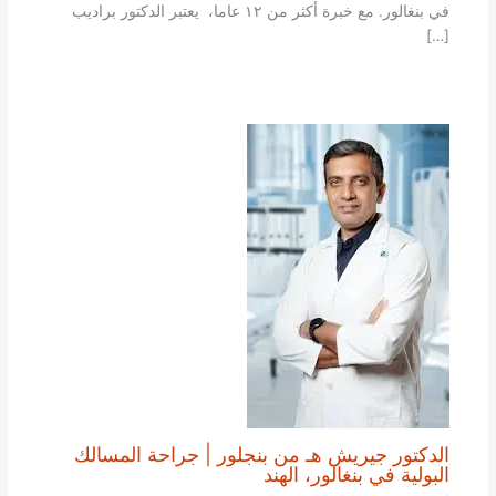
في بنغالور. مع خبرة أكثر من ١٢ عاما، يعتبر الدكتور براديب
[…]
الدكتور جيريش هـ من بنجلور | جراحة المسالك
البولية في بنغالور، الهند