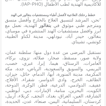
للأكاديمية الهندية لطب الأطفال (IAP-PHO).
خطط رحلتك العلاجية لأفضل أطباء ومستشفيات بنغالور في الهند
“نحن، المرشد لتنسيق العلاج بالخارج وأفضل منسق
ومترجم طبي موثوق في
بنغالور
الهندية، نعمل مع
ابرز وافضل مستشفيات الهند المنتشرة في مومباي،
بنغالور، حيدر آباد، نيودلهي، مدينة لكناو الطبية،
كوتشي، تشيناي.
نستقبل المرضى من عدة دول منها: سلطنة عمان،
ولاية صور، مسقط، صحار، صلالة، نزوى، بركاء،
العامرات، الرستاق، هيما، إبرا، عبري، خصب،
البريمي، والسويق والسعودية، الرياض، جدة، مكة
المكرمة، مدينة المنورة، أبها، الدمام، حائل، جيزان،
الطائف، الخرج، وادي الدواسر، شقراء، الأفلاج،
عفيف، الدوادمي، الدرعية، قطر، الوكرة، الدوحة،
الكويت، البحرين، منامة، الإمارات، دبي، أبوظبي،
الشارقة، العين، العراق، بغداد، النجف، كربلاء، أربيل،
كردستان، السليمانية، اليمن، صنعاء، عدن، الحديدة،