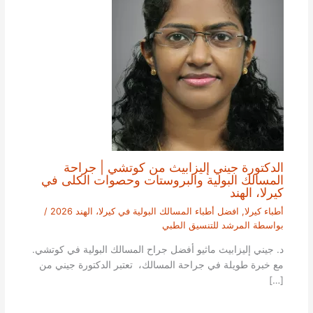
الدكتورة جيني إليزابيث من كوتشي | جراحة
المسالك البولية والبروستات وحصوات الكلى في
كيرلا، الهند
أطباء كيرلا
,
افضل أطباء المسالك البولية في كيرلا، الهند 2026
/
بواسطة
المرشد للتنسيق الطبي
د. جيني إليزابيث ماثيو أفضل جراح المسالك البولية في كوتشي.
مع خبرة طويلة في جراحة المسالك، تعتبر الدكتورة جيني من
[…]