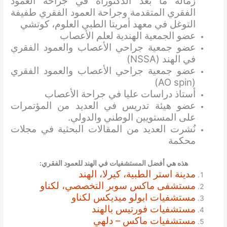
زمالة ما بعد الدكتوراه في جراحة العمود
الفقري المتقدمة وجراحة العمود الفقري طفيفة
التوغل في معهد أمريتا الطبي العلوم، كوتشي
عضو الجمعية الهندية لعلم الأعصاب
عضو جمعية جراحي الأعصاب والعمود الفقري
في الهند (NSSA)
عضو جمعية جراحي الأعصاب والعمود الفقري
(AO spin)
أستاذ دراسات عليا في جراحة الأعصاب
عضو هيئة تدريس في العديد من المؤتمرات
على المستويين الوطني والدولي.
نُشرت العديد من المقالات البحثية في مجلات
محكمة
هذه هي أفضل المستشفيات في الهند للعمود الفقري:
مدينة استر الطبية، كيرلا، الهند
مستشفى ماكس سوبر التخصصي، لكناو
مستشفيات ابولو ميديكس لكناو
مستشفيات فورتيس بالهند
مستشفيات ماكس – دلهي