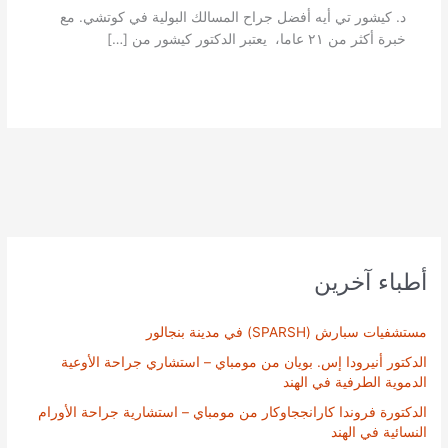
د. كيشور تي أيه أفضل جراح المسالك البولية في كوتشي. مع
خبرة أكثر من ٢١ عاما، يعتبر الدكتور كيشور من […]
أطباء آخرين
مستشفيات سبارش (SPARSH) في مدينة بنجالور
الدكتور أنيرودا إس. بويان من مومباي – استشاري جراحة الأوعية
الدموية الطرفية في الهند
الدكتورة فروندا كارانججاوكار من مومباي – استشارية جراحة الأورام
النسائية في الهند