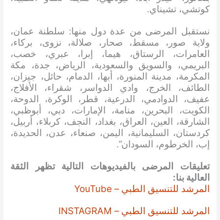
كوتشي، تشيناي.
نستقبل المرضى من عدة دول منها: سلطنة عمان،
ولاية صور، مسقط، صحار، صلالة، نزوى، بركاء،
العامرات، الرستاق، هيما، إبرا، عبري، خصب،
البريمي، والسويق والسعودية، الرياض، جدة، مكة
المكرمة، مدينة المنورة، أبها، الدمام، حائل، جيزان،
الطائف، الخرج، وادي الدواسر، شقراء، الأفلاج،
عفيف، الدوادمي، الدرعية، قطر، الوكرة، الدوحة،
الكويت، البحرين، منامة، الإمارات، دبي، أبوظبي،
الشارقة، العين، العراق، بغداد، النجف، كربلاء، أربيل،
كردستان، السليمانية، اليمن، صنعاء، عدن، الحديدة،
إب، الخرطوم، السودان”.
تعليقات المرضى بالفيديوهات التالية تظهر الثقة
العالية بنا:
المرشد للتنسيق الطبي – YouTube
المرشد للتنسيق الطبي – INSTAGRAM