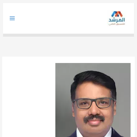
خطي
لى
لمحتوى