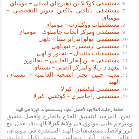
مستشفى كوكيلابين دهيروباي امباني – مومباي
مستشفى نانافتي ماكس سوبر التخصصي –
مومباي
مستشفيات ووكهارت – مومباي
مستشفى ومركز أبحاث جاسلوك – مومباي
مستشفى أبولو إندرابراستا – دلهي
مستشفى آرتيمس – نيودلهي
مستشفيات مانيبال – بنجلور ودلهي
مستشفى جلين إيجلز العالمي – بنجالورو
معهد د. ريلا والمركز الطبي – تشيناي
مدينة جلين ايجلز الصحية العالمية – تشيناي،
الهند
مستشفى ليكشور -كيرلا
مستشفى راجاجيري – كوتشي، كيرلا
خطط رحلتك العلاجية لأفضل أطباء ومستشفيات كيرلا في الهند
“نحن، المرشد لتنسيق العلاج بالخارج وأفضل منسق
ومترجم طبي موثوق في
ولاية كيرلا
الهندية، نعمل مع
ابرز وافضل مستشفيات الهند المنتشرة في مومباي،
بنغالور، حيدر آباد، نيودلهي، مدينة لكناو الطبية،