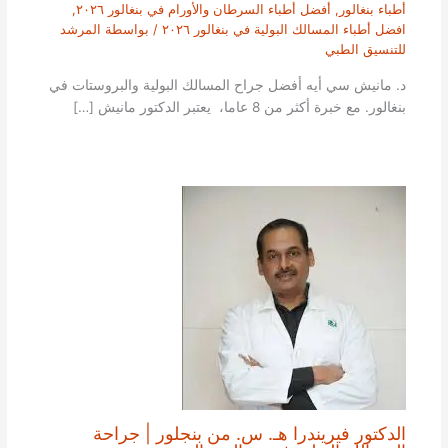
أطباء بنغالور
,
أفضل أطباء السرطان والأورام في بنغالور ٢٠٢٦
,
افضل أطباء المسالك البولية في بنغالور ٢٠٢٦
/ بواسطة
المرشد
للتنسيق الطبي
د. مانيش سي أيه أفضل جراح المسالك البولية والبروستات في
بنغالور. مع خبرة أكثر من 8 عاما، يعتبر الدكتور مانيش […]
الدكتور فيريندرا هـ. س. من بنجلور | جراحة