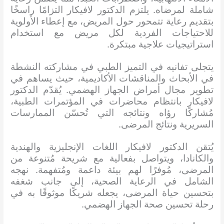
شاملة لمرضاه. يلتزم الدكتور لافيكار التزامًا راسخًا
بتقديم رعاية تتمحور حول المريض، مع إعطاء الأولوية
للاحتياجات الفردية لكل مريض مع استخدام
استراتيجيات علاجية مبتكرة.
يتجلى تفانيه في التميز الطبي في مشاركته النشطة
في الأبحاث والمناقشات الأكاديمية، حيث يساهم في
تطوير مجال أمراض الجهاز الهضمي. يُقدّم الدكتور
لافيكار بانتظام محاضرات في المؤتمرات الطبية،
مُشاركًا رؤاه ونتائجه التي تُحسّن الممارسات
السريرية ونتائج المرضى.
يُتقن الدكتور لافيكار اللغات الإنجليزية والهندية
والكانادا، ويتواصل بفعالية مع شريحة مُتنوعة من
المرضى، مُوفرًا لهم بيئة داعمة ومُتفهمة. نهجه
الشامل في الرعاية الصحية، إلى جانب شغفه
بتحسين حياة المرضى، يجعله شريكًا موثوقًا به في
رحلة تحسين صحة الجهاز الهضمي.