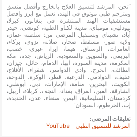
“نحن، المرشد لتنسيق العلاج بالخارج وأفضل منسق
ومترجم طبي موثوق في الهند، نعمل مع ابرز وافضل
مستشفيات الهند المنتشرة في بنغالور، كيرلا،
نيودلهي، مومباي، مدينة لكناو الطبية، كوتشي، حيدر
أباد، تشيناي ونستقبل المرضى من: سلطنة عمان،
ولاية صور، مسقط، صحار، صلالة، نزوى، بركاء،
العامرات، الرستاق، هيما، إبرا، عبري، خصب،
البريمي، والسويق والسعودية، الرياض، جدة، مكة
المكرمة، مدينة المنورة، أبها، الدمام، حائل، جيزان،
الطائف، الخرج، وادي الدواسر، شقراء، الأفلاج،
عفيف، الدوادمي، الدرعية، قطر، الوكرة، الدوحة،
الكويت، البحرين، منامة، الإمارات، دبي، أبوظبي،
الشارقة، العين، العراق، بغداد، النجف، كربلاء، أربيل،
كردستان، السليمانية، اليمن، صنعاء، عدن، الحديدة،
إب، الخرطوم، السودان”
تعليقات المرضى:
المرشد للتنسيق الطبي – YouTube