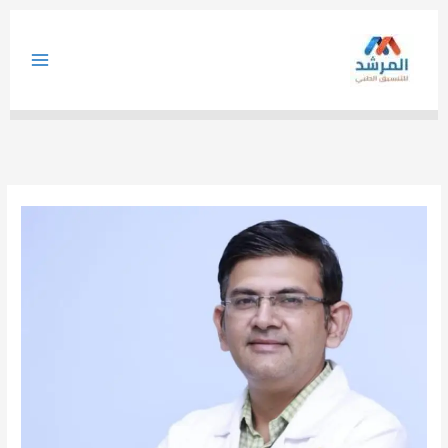
خطي
لى
لمحتوى