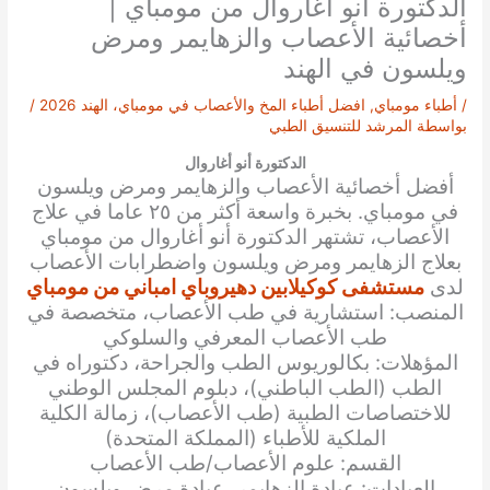
الدكتورة أنو أغاروال من مومباي |
أخصائية الأعصاب والزهايمر ومرض
ويلسون في الهند
/
أطباء مومباي
,
افضل أطباء المخ والأعصاب في مومباي، الهند 2026
/
بواسطة
المرشد للتنسيق الطبي
الدكتورة أنو أغاروال
أفضل أخصائية الأعصاب و
الزهايمر ومرض ويلسون
في مومباي. بخبرة واسعة أكثر من ٢٥ عاما في علاج
الأعصاب، تشتهر الدكتورة
أنو أغاروال
من مومباي
بعلاج الزهايمر ومرض ويلسون واضطرابات الأعصاب
لدى
مستشفى كوكيلابين دهيروباي امباني من مومباي
المنصب: استشارية في طب الأعصاب، متخصصة في
طب الأعصاب المعرفي والسلوكي
المؤهلات: بكالوريوس الطب والجراحة، دكتوراه في
الطب (الطب الباطني)، دبلوم المجلس الوطني
للاختصاصات الطبية (طب الأعصاب)، زمالة الكلية
الملكية للأطباء (المملكة المتحدة)
القسم: علوم الأعصاب/طب الأعصاب
العيادات: عيادة الزهايمر، عيادة مرض ويلسون