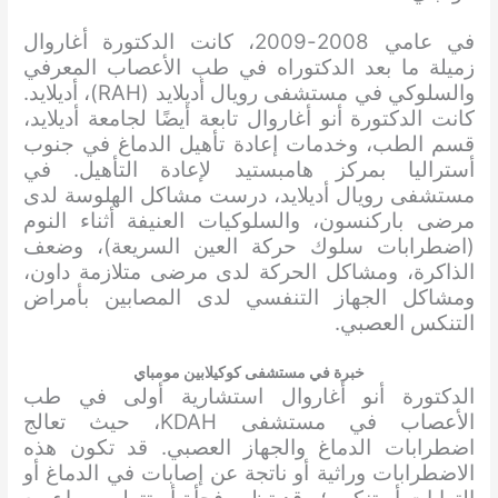
في عامي 2008-2009، كانت الدكتورة أغاروال
زميلة ما بعد الدكتوراه في طب الأعصاب المعرفي
والسلوكي في مستشفى رويال أديلايد (RAH)، أديلايد.
كانت الدكتورة أنو أغاروال تابعة أيضًا لجامعة أديلايد،
قسم الطب، وخدمات إعادة تأهيل الدماغ في جنوب
أستراليا بمركز هامبستيد لإعادة التأهيل. في
مستشفى رويال أديلايد، درست مشاكل الهلوسة لدى
مرضى باركنسون، والسلوكيات العنيفة أثناء النوم
(اضطرابات سلوك حركة العين السريعة)، وضعف
الذاكرة، ومشاكل الحركة لدى مرضى متلازمة داون،
ومشاكل الجهاز التنفسي لدى المصابين بأمراض
التنكس العصبي.
خبرة في مستشفى كوكيلابين مومباي
الدكتورة أنو أغاروال استشارية أولى في طب
الأعصاب في مستشفى KDAH، حيث تعالج
اضطرابات الدماغ والجهاز العصبي. قد تكون هذه
الاضطرابات وراثية أو ناتجة عن إصابات في الدماغ أو