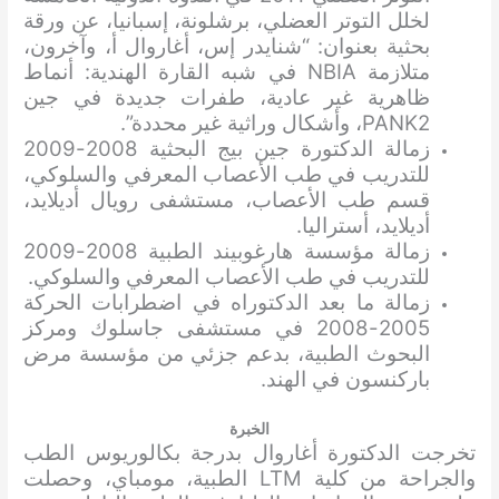
لخلل التوتر العضلي، برشلونة، إسبانيا، عن ورقة
بحثية بعنوان: “شنايدر إس، أغاروال أ، وآخرون،
متلازمة NBIA في شبه القارة الهندية: أنماط
ظاهرية غير عادية، طفرات جديدة في جين
PANK2، وأشكال وراثية غير محددة”.
زمالة الدكتورة جين بيج البحثية 2008-2009
للتدريب في طب الأعصاب المعرفي والسلوكي،
قسم طب الأعصاب، مستشفى رويال أديلايد،
أديلايد، أستراليا.
زمالة مؤسسة هارغوبيند الطبية 2008-2009
للتدريب في طب الأعصاب المعرفي والسلوكي.
زمالة ما بعد الدكتوراه في اضطرابات الحركة
2005-2008 في مستشفى جاسلوك ومركز
البحوث الطبية، بدعم جزئي من مؤسسة مرض
باركنسون في الهند.
الخبرة
تخرجت الدكتورة أغاروال بدرجة بكالوريوس الطب
والجراحة من كلية LTM الطبية، مومباي، وحصلت