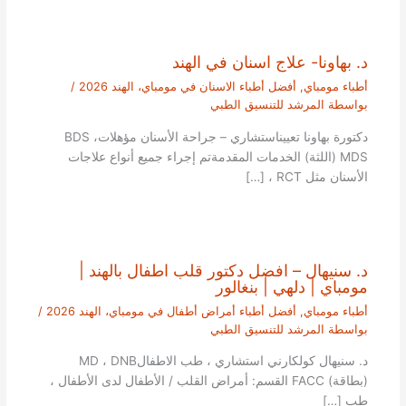
د. بهاونا- علاج اسنان في الهند
أطباء مومباي
,
أفضل أطباء الاسنان في مومباي، الهند 2026
/
بواسطة
المرشد للتنسيق الطبي
دكتورة بهاونا تعييناستشاري – جراحة الأسنان مؤهلاتBDS ،
MDS (اللثة) الخدمات المقدمةتم إجراء جميع أنواع علاجات
الأسنان مثل RCT ، […]
د. سنيهال – افضل دكتور قلب اطفال بالهند |
مومباي | دلهي | بنغالور
أطباء مومباي
,
أفضل أطباء أمراض أطفال في مومباي، الهند 2026
/
بواسطة
المرشد للتنسيق الطبي
د. سنيهال كولكارني استشاري ، طب الاطفالMD ، DNB
(بطاقة) FACC القسم: أمراض القلب / الأطفال لدى الأطفال ،
طب […]