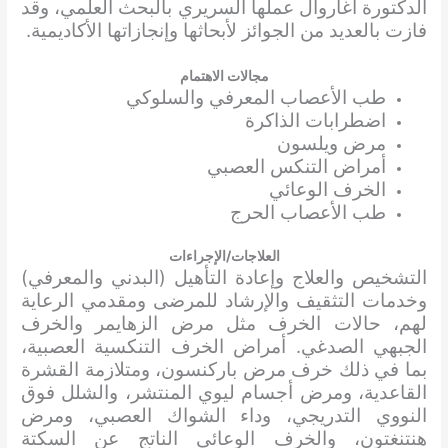
الدكتورة أغاروال عملها السريري بالبحث العلمي، وقد
فازت بالعديد من الجوائز لأبحاثها وإنجازاتها الأكاديمية.
مجالات الاهتمام
طب الأعصاب المعرفي والسلوكي
اضطرابات الذاكرة
مرض ويلسون
أمراض التنكس العصبي
الخرف الوعائي
طب الأعصاب الحرج
العلاجات/الإجراءات
التشخيص والعلاج وإعادة التأهيل (البدني والمعرفي)
وخدمات التثقيف والإرشاد للمرضى ومقدمي الرعاية
لهم، حالات الخرف مثل مرض الزهايمر والخرف
الجبهي الصدغي. أمراض الخرف التنكسية العصبية،
بما في ذلك خرف مرض باركنسون، ومتلازمة القشرة
القاعدية، ومرض أجسام ليوي المنتشر، والشلل فوق
النووي التدريجي، وداء الشواك العصبي، ومرض
هنتنغتون، والخرف الوعائي الناتج عن السكتة