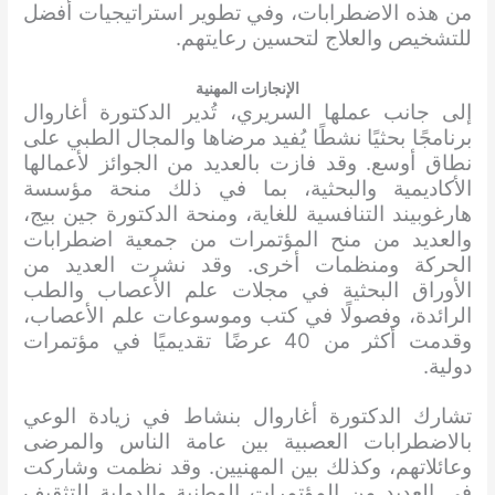
من هذه الاضطرابات، وفي تطوير استراتيجيات أفضل
للتشخيص والعلاج لتحسين رعايتهم.
الإنجازات المهنية
إلى جانب عملها السريري، تُدير الدكتورة أغاروال
برنامجًا بحثيًا نشطًا يُفيد مرضاها والمجال الطبي على
نطاق أوسع. وقد فازت بالعديد من الجوائز لأعمالها
الأكاديمية والبحثية، بما في ذلك منحة مؤسسة
هارغوبيند التنافسية للغاية، ومنحة الدكتورة جين بيج،
والعديد من منح المؤتمرات من جمعية اضطرابات
الحركة ومنظمات أخرى. وقد نشرت العديد من
الأوراق البحثية في مجلات علم الأعصاب والطب
الرائدة، وفصولًا في كتب وموسوعات علم الأعصاب،
وقدمت أكثر من 40 عرضًا تقديميًا في مؤتمرات
دولية.
تشارك الدكتورة أغاروال بنشاط في زيادة الوعي
بالاضطرابات العصبية بين عامة الناس والمرضى
وعائلاتهم، وكذلك بين المهنيين. وقد نظمت وشاركت
في العديد من المؤتمرات الوطنية والدولية للتثقيف