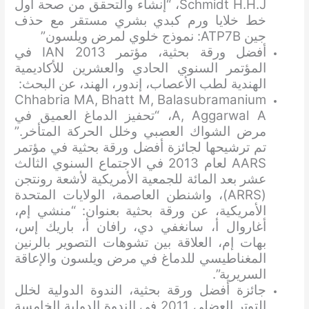
Schmidt H.H.J، “إنشاء والتحقق من صحة أول
خط خلايا ورم كبدي بشري مستقر مع حذف
جين ATP7B: نموذج خلوي لمرض ويلسون”
أفضل ورقة بحثية، مؤتمر IAN 2013 في
المؤتمر السنوي الحادي والعشرين للأكاديمية
الهندية لطب الأعصاب، إندور، الهند، عن البحث:
Chhabria MA, Bhatt M, Balasubramanium
A, Aggarwal A، “تحفيز الدماغ العميق في
مرض الشواك العصبي وخلل الحركة المتأخر.”
تم ترشيحها لجائزة أفضل ورقة بحثية في مؤتمر
AARS لعام 2013 في الاجتماع السنوي الثالث
عشر بعد المائة للجمعية الأمريكية لأشعة رونتجن
(ARRS)، واشنطن العاصمة، الولايات المتحدة
الأمريكية، عن ورقة بحثية بعنوان: “منشي إم،
أغاروال أ، سانغفي دي، رافان أ، باريك إس،
بهات إم، العلاقة بين تشوهات التصوير بالرنين
المغناطيسي للدماغ في مرض ويلسون والإعاقة
السريرية”.
جائزة أفضل ورقة بحثية، الندوة الدولية لخلل
التوتر العضلي 2011 في الندوة الدولية الخامسة