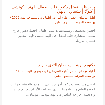
د. بريثا – أفضل دكتور قلب اطفال بالهند | كوتشي
| كيرلا | تشيناي | دلهي
أطباء مومباي
,
أفضل أطباء أمراض أطفال في مومباي، الهند 2026
/
بواسطة
المرشد للتنسيق الطبي
احسن مسشتفى ومستشفيات قلب اطفال، افضل دكتور جراح
طبيب استشاري قلب اطفال في الهند مومبي دلهي بنجلور
تشيناي حدراباد
دكتورة ارشنا-سرطان الثدي بالهند
أطباء مومباي
,
أفضل أطباء السرطان في مومباي، الهند 2026
/
بواسطة
المرشد للتنسيق الطبي
افضل مستشفيات دكتور أمراض الثدي الحميدة والخبيثة، خزعات
العقدة الخافرة ، إعادة بناء الثدي وجراحة الأورام مع الغرسات
والأغطية، جراحة التناظر في الهند نيودلهي مومباي…