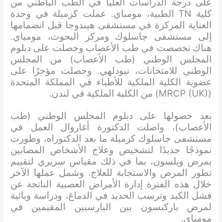
على درجة الدراسات العليا في الطب الباطني من
كلية TN الطبية، مومباي. عملت كزميلة في وحدة
العناية المركزة في مستشفى هيندوجا قبل انضمامها
إلى مستشفى جاسلوك ومركز البحوث، مومباي.
هناك تخصصت في طب الأعصاب وحصلت على دبلوم
المجلس الوطني (طب الأعصاب) من المجلس
الوطني للامتحانات، نيودلهي. وحصلت مؤخرًا على
عضوية الكلية الملكية للأطباء في المملكة المتحدة
(MRCP (UK)) من الكلية الملكية في لندن.
بعد حصولها على دبلوم المجلس الوطني (طب
الأعصاب)، واصلت الدكتورة أغاروال العمل في
مستشفى جاسلوك كزميلة ما بعد الدكتوراه، وطورت
نموذجًا جديدًا لتشخيص وعلاج الأشخاص المصابين
بمرض ويلسون، بما في ذلك مقياس سريري لتقييم
تطور المرض والاستجابة للعلاج. وشمل عملها الآخر
خلال هذه الفترة إدارة الأمراض العصبية الناتجة عن
فشل الكبد وترسب الحديد في الدماغ، ودراسة وبائية
لمرض باركنسون بين البارسيين المقيمين في
مومباي.