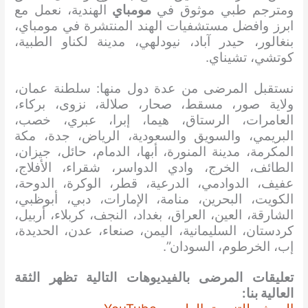
ومترجم طبي موثوق في
مومباي
الهندية، نعمل مع
ابرز وافضل مستشفيات الهند المنتشرة في مومباي،
بنغالور، حيدر آباد، نيودلهي، مدينة لكناو الطبية،
كوتشي، تشيناي.
نستقبل المرضى من عدة دول منها: سلطنة عمان،
ولاية صور، مسقط، صحار، صلالة، نزوى، بركاء،
العامرات، الرستاق، هيما، إبرا، عبري، خصب،
البريمي، والسويق والسعودية، الرياض، جدة، مكة
المكرمة، مدينة المنورة، أبها، الدمام، حائل، جيزان،
الطائف، الخرج، وادي الدواسر، شقراء، الأفلاج،
عفيف، الدوادمي، الدرعية، قطر، الوكرة، الدوحة،
الكويت، البحرين، منامة، الإمارات، دبي، أبوظبي،
الشارقة، العين، العراق، بغداد، النجف، كربلاء، أربيل،
كردستان، السليمانية، اليمن، صنعاء، عدن، الحديدة،
إب، الخرطوم، السودان”.
تعليقات المرضى بالفيديوهات التالية تظهر الثقة
العالية بنا: