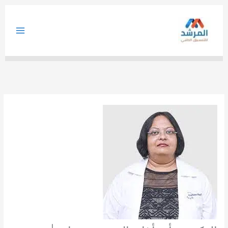
خطي
لى
لمحتوى