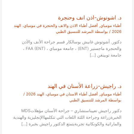
د. اشوتوش-اذن انف وحنجرة
أطباء مومباي
,
أفضل أطباء الاذن والانف والحنجرة في مومباي، الهند
2026
/ بواسطة
المرشد للتنسيق الطبي
دكتور. أشوتوش غانيش بوسالكار قسم جراحة الأنف والأذن
والحنجرة ماجستير (ENT) ، جامعة مومباي ، FAA (ENT) ،
جامعة توبينغن […]
د. راجيش-زراعة الأسنان في الهند
أطباء مومباي
,
أفضل أطباء الاسنان في مومباي، الهند 2026
/
بواسطة
المرشد للتنسيق الطبي
دكتور راجيش تعييناستشاري – جراحة الأسنان مؤهلاتMDS
الخبرةزراعة وجراحة اللثة اللغات التي تتكلمهاالإنجليزية والهندية
والماراثية والكونكانية تجربةيتمتع الدكتور راجيش بخبرة […]