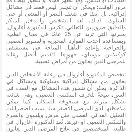
التهابات أو تنكس؛ وقد تظهر فجأة أو تتطور ببطء مع
مرور الوقت؛ ويمكن أن تتجلى ليس فقط في مشاكل
إدراكية، بل أيضًا في ضعف البصر أو المشي أو حتى
السلوك. لذلك، يُعد التشخيص والتدخل المبكر
والدقيق ضروريين للتعافي. تكرس الدكتورة أغاروال،
بخبرتها التي تزيد عن 25 عامًا في مجال الطب،
وبمساعدة أحدث الموارد المخبرية والتصوير العصبي
والجراحية وإعادة التأهيل المتاحة في مستشفى
كوكيلابين مومباي، جهودها لتقديم أفضل رعاية
للمرضى الذين يعانون من أمراض عصبية.
تتخصص الدكتورة أغاروال في رعاية الأشخاص الذين
يعانون من مشاكل إدراكية وسلوكية ومشاكل في
الذاكرة. يمكن أن تتطور هذه المشاكل مع التقدم في
السن، نتيجةً للخرف التنكسي العصبي، وهي شائعة
بشكل متزايد مع شيخوخة السكان. كما يمكن
ملاحظتها لدى المرضى الأصغر سنًا بسبب اضطرابات
التمثيل الغذائي العصبي مثل مرض ويلسون والصرع
والتنكس العصبي أو غيرها. تُعد الدكتورة أغاروال في
طليعة المتخصصين في علاج المرضى الذين يعانون