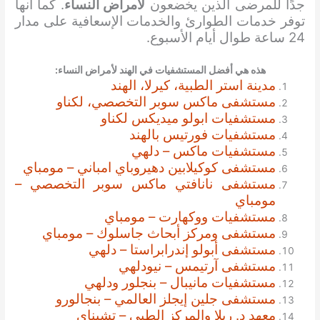
جدًا للمرضى الذين يخضعون
لأمراض النساء
. كما أنها
توفر خدمات الطوارئ والخدمات الإسعافية على مدار
24 ساعة طوال أيام الأسبوع.
هذه هي أفضل المستشفيات في الهند لأمراض النساء:
مدينة استر الطبية، كيرلا، الهند
مستشفى ماكس سوبر التخصصي، لكناو
مستشفيات ابولو ميديكس لكناو
مستشفيات فورتيس بالهند
مستشفيات ماكس – دلهي
مستشفى كوكيلابين دهيروباي امباني – مومباي
مستشفى نانافتي ماكس سوبر التخصصي –
مومباي
مستشفيات ووكهارت – مومباي
مستشفى ومركز أبحاث جاسلوك – مومباي
مستشفى أبولو إندرابراستا – دلهي
مستشفى آرتيمس – نيودلهي
مستشفيات مانيبال – بنجلور ودلهي
مستشفى جلين إيجلز العالمي – بنجالورو
معهد د. ريلا والمركز الطبي – تشيناي