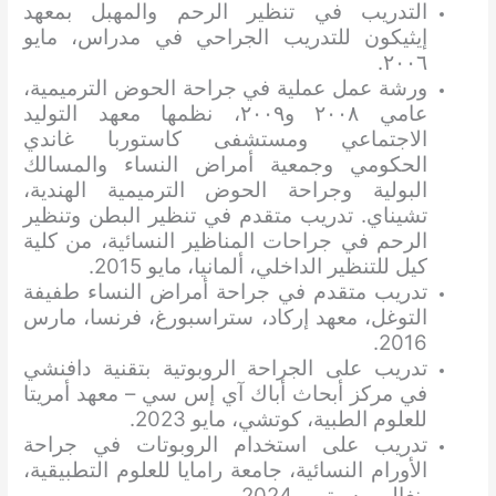
التدريب في تنظير الرحم والمهبل بمعهد
إيثيكون للتدريب الجراحي في مدراس، مايو
٢٠٠٦.
ورشة عمل عملية في جراحة الحوض الترميمية،
عامي ٢٠٠٨ و٢٠٠٩، نظمها معهد التوليد
الاجتماعي ومستشفى كاستوربا غاندي
الحكومي وجمعية أمراض النساء والمسالك
البولية وجراحة الحوض الترميمية الهندية،
تشيناي. تدريب متقدم في تنظير البطن وتنظير
الرحم في جراحات المناظير النسائية، من كلية
كيل للتنظير الداخلي، ألمانيا، مايو 2015.
تدريب متقدم في جراحة أمراض النساء طفيفة
التوغل، معهد إركاد، ستراسبورغ، فرنسا، مارس
2016.
تدريب على الجراحة الروبوتية بتقنية دافنشي
في مركز أبحاث أباك آي إس سي – معهد أمريتا
للعلوم الطبية، كوتشي، مايو 2023.
تدريب على استخدام الروبوتات في جراحة
الأورام النسائية، جامعة رامايا للعلوم التطبيقية،
بنغالور، سبتمبر 2024.