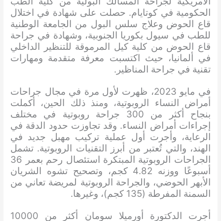
الأمريكية لجراحة المسالك البولية من كلية الطب
الحكومية في كوتايام. حصلت على شهادة في اختلال
قاع الحوض وعلاج سلس البول من الجامعة الوطنية
للطب في سيول بكوريا الجنوبية، وشهادة في جراحة
قاع الحوض من كلية كيل المرموقة للتنظير الداخلي
في ألمانيا، حيث اكتسبت معرفة متقدمة ومهارات
تقنية في جراحة المناظير.
في مايو 2023، ظهرت لأول مرة في مجال جراحات
أمراض النساء الروبوتية، ومنذ ذلك الحين، أكملت
بنجاح أكثر من 300 جراحة روبوتية في مختلف
إجراءات أمراض النساء. وقد تجاوزت حدود الدقة في
الرعاية، وأجرت أول عملية تركيب مهبل جديد في
الهند، والتي تُعتبر من أبرز التقنيات الروبوتية. تشمل
الجراحات الروبوتية المبتكرة استئصال رحم بعمر 36
أسبوعًا ووزنه 4.82 كجم، وتصحيح تشوه الشريان
الأبهر الحوضي، والجراحة الروبوتية لمريضة تعاني من
السمنة المفرطة (135 كجم)، وغيرها.
أجرت الدكتورة أورميلا سومان أكثر من 10000