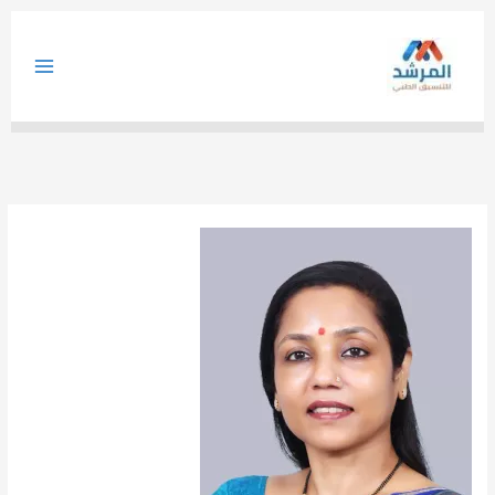
خطي
لى
لمحتوى