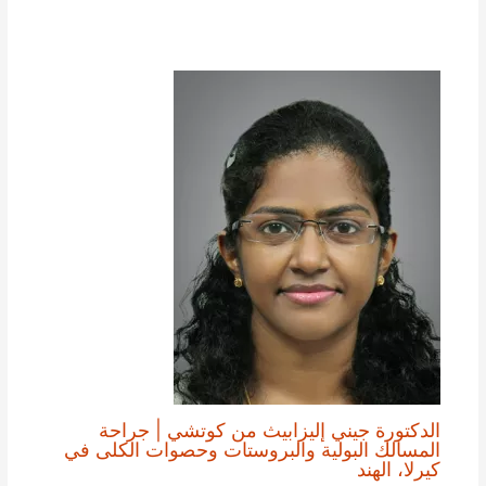
الدكتورة جيني إليزابيث من كوتشي | جراحة
المسالك البولية والبروستات وحصوات الكلى في
كيرلا، الهند