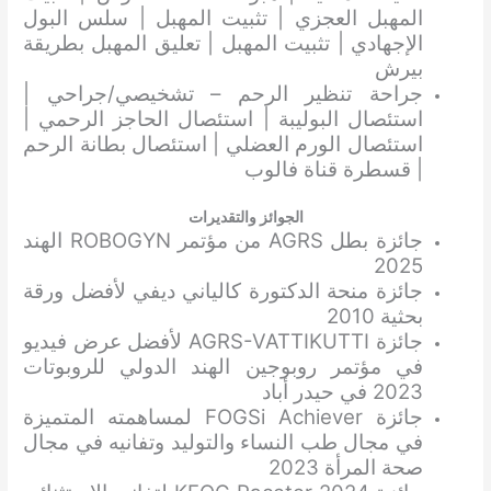
المهبل العجزي | تثبيت المهبل | سلس البول
الإجهادي | تثبيت المهبل | تعليق المهبل بطريقة
بيرش
جراحة تنظير الرحم – تشخيصي/جراحي |
استئصال البوليبة | استئصال الحاجز الرحمي |
استئصال الورم العضلي | استئصال بطانة الرحم
| قسطرة قناة فالوب
الجوائز والتقديرات
جائزة بطل AGRS من مؤتمر ROBOGYN الهند
2025
جائزة منحة الدكتورة كالياني ديفي لأفضل ورقة
بحثية 2010
جائزة AGRS-VATTIKUTTI لأفضل عرض فيديو
في مؤتمر روبوجين الهند الدولي للروبوتات
2023 في حيدر أباد
جائزة FOGSi Achiever لمساهمته المتميزة
في مجال طب النساء والتوليد وتفانيه في مجال
صحة المرأة 2023