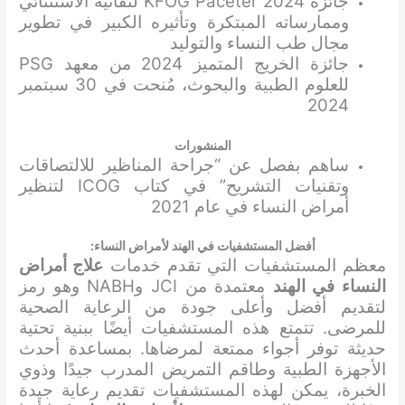
جائزة KFOG Paceter 2024 لتفانيه الاستثنائي
وممارساته المبتكرة وتأثيره الكبير في تطوير
مجال طب النساء والتوليد
جائزة الخريج المتميز 2024 من معهد PSG
للعلوم الطبية والبحوث، مُنحت في 30 سبتمبر
2024
المنشورات
ساهم بفصل عن “جراحة المناظير للالتصاقات
وتقنيات التشريح” في كتاب ICOG لتنظير
أمراض النساء في عام 2021
أفضل المستشفيات في الهند لأمراض النساء:
معظم المستشفيات التي تقدم خدمات
علاج أمراض
النساء في الهند
معتمدة من JCI وNABH وهو رمز
لتقديم أفضل وأعلى جودة من الرعاية الصحية
للمرضى. تتمتع هذه المستشفيات أيضًا ببنية تحتية
حديثة توفر أجواء ممتعة لمرضاها. بمساعدة أحدث
الأجهزة الطبية وطاقم التمريض المدرب جيدًا وذوي
الخبرة، يمكن لهذه المستشفيات تقديم رعاية جيدة