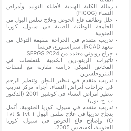
زمالة الكلية الهندية لأطباء التوليد وأمراض
النساء (FICOG)
خلل وظائف قاع الحوض وعلاج سلس البول من
الجامعة الوطنية الطبية في سيول، كوريا
الجنوبية
تدريب متقدم في الجراحة طفيفة التوغل من
معهد IRCAD، ستراسبورغ، فرنسا
جراح روبوتي معتمد من SERGS 2024
تأثيرات الريتودرين المُذيبة للتقلصات في
المخاض المبكر: دراسة مقارنة مع لصقات
النيتروجلسرين
تدريب متقدم في تنظير البطن وتنظير الرحم
في جراحات أمراض النساء، أجراه مركز تدريب
تنظير أمراض النساء في كوشين 2001 (الدكتور
ب. ج. بول)
تدريب متقدم في سيول، كوريا الجنوبية، أكمل
بنجاح تدريبًا في علاج سلس البول (Tvt & Tvt-
O) وإصلاح قاع الحوض في سيول، كوريا
الجنوبية، أغسطس 2005.