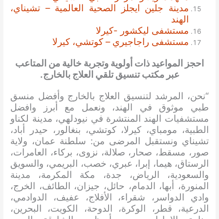
مدينة جلين ايجلز الصحية العالمية – تشيناي،
الهند
مستشفى ليكشور -كيرلا
مستشفى راجاجيري – كوتشي، كيرلا
احجز المواعيد ذات أولوية وتجربة خالية من المتاعب
عبر مكتب تنسيق تلقي العلاج بالخارج.
“نحن، المرشد لتنسيق العلاج بالخارج وأفضل منسق
طبي موثوق في الهند، ونعمل مع أبرز وافضل
مستشفيات الهند المنتشرة في نيودلهي، مدينة لكناو
الطبية، مومباي، كيرلا، كوتشي، بنغالور، حيدر أباد،
تشيناي ونستقبل المرضى من: سلطنة عمان، ولاية
صور، مسقط، صحار، صلالة، نزوى، بركاء، العامرات،
الرستاق، هيما، إبرا، عبري، خصب، البريمي، والسويق
والسعودية، الرياض، جدة، مكة المكرمة، مدينة
المنورة، أبها، الدمام، حائل، جيزان، الطائف، الخرج،
وادي الدواسر، شقراء، الأفلاج، عفيف، الدوادمي،
الدرعية، قطر، الوكرة، الدوحة، الكويت، البحرين،