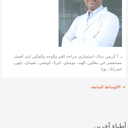
د. أ كريس ديباك-استشاري جراحة الفم والوجه والفكين لدى أفضل
مستشفى في بنغالور، الهند، مومباي، كيرلا، كوتشي، تشيناي، دلهي،
حيدراباد، بونا
→
الالوسائط السابقة
أطباء آخرين