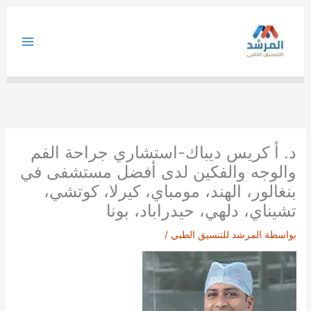
خطي
لى
لمحتوى
د. أ كريس ديباك-استشاري جراحة الفم
والوجه والفكين لدى أفضل مستشفى في
بنغالور، الهند، مومباي، كيرلا، كوتشي،
تشيناي، دلهي، حيدراباد، بونا
بواسطة
المرشد للتنسيق الطبي
/