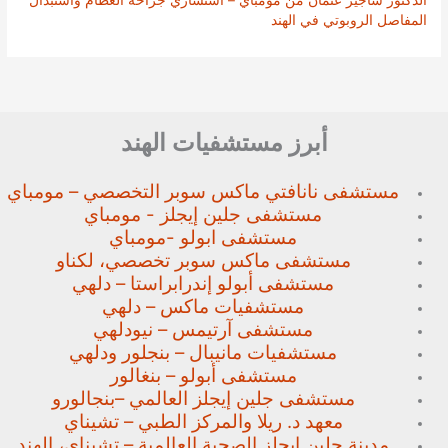
المفاصل الروبوتي في الهند
أبرز مستشفيات الهند
مستشفى نانافتي ماكس سوبر
التخصصي – مومباي
مستشفى جلين إيجلز - مومباي
مستشفى ابولو -مومباي
مستشفى ماكس سوبر تخصصي،
لكناو
مستشفى أبولو إندرابراستا – دلهي
مستشفيات ماكس – دلهي
مستشفى آرتيمس – نيودلهي
مستشفيات مانيبال – بنجلور
ودلهي
مستشفى أبولو – بنغالور
مستشفى جلين إيجلز العالمي –
بنجالورو
معهد د. ريلا والمركز الطبي – تشيناي
مدينة جلين ايجلز الصحية العالمية – تشيناي، الهند