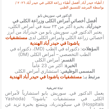
/
أطباء حيدر آباد
,
أفضل أطباء زراعة الكلى في حيدر أباد ٢٠٢٦
/
بواسطة
المرشد للتنسيق الطبي
الدكتور في. سوريش بابو
أفضل أخصائي أمراض الكلى وزراعة الكلى في
حيدرآباد
. بخبرة أكثر من ٢٣ سنة في أمراض الكلى،
يعتبر الدكتور في. سوريش بابو من حيدرآباد من أبرز
أخصائي زراعة الكلى وأمراض الكلى لدى
مستشفيات
ياشودا في حيدر أباد الهندية
المؤهلات
: دكتوراه في الطب (MD)، دكتوراه في
الطب التخصصي – أمراض الكلى (DM)
القسم
: أمراض الكلى
الخبرة
: أكثر من 23 عاماً
المسمى الوظيفي
: استشاري أمراض الكلى
مرتبط بـ:
مستشفيات ياشودا في حيدر أباد الهندية
نبذة تعريفية
يعمل الدكتور في. سوريش بابو استشارياً لأمراض
الكلى في مستشفيات “ياشودا” (Yashoda
Hospitals) في سيكوندرباد، ويتمتع بخبرة تزيد عن