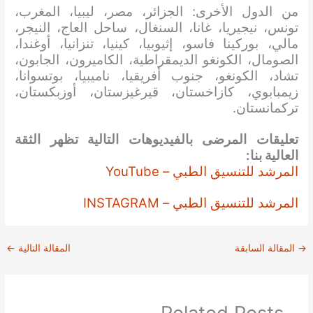
من الدول الأخرى: الجزائر، مصر، ليبيا، المغرب،
تونس، نيجيريا، غانا، السنغال، ساحل العاج، النيجر،
مالي، بوركينا فاسو، إثيوبيا، كينيا، تنزانيا، أوغندا،
الصومال، الكونغو الديمقراطية، الكاميرون، الجابون،
تشاد، الكونغو، جنوب أفريقيا، ناميبيا، بوتسوانا،
زيمبابوي، كازاخستان، قيرغيزستان، أوزبكستان،
تركمانستان.
تعليقات المرضى بالفيديوهات التالية تظهر الثقة
العالية بنا:
المرشد للتنسيق الطبي – YouTube
المرشد للتنسيق الطبي – INSTAGRAM
→
المقالة السابقة
المقالة التالية
←