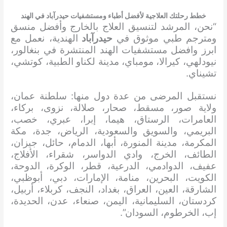
خطط رحلتك العلاجية لأفضل أطباء ومستشفيات حيدرآباد في الهند
“نحن، المرشد لتنسيق العلاج بالخارج وأفضل منسق
ومترجم طبي موثوق في
حيدرآباد
الهندية، نعمل مع
ابرز وافضل مستشفيات الهند المنتشرة في بنغالور،
نيودلهي، كيرالا، مومباي، مدينة لكناو الطبية، كوتشي،
تشيناي.
نستقبل المرضى من عدة دول منها: سلطنة عمان،
ولاية صور، مسقط، صحار، صلالة، نزوى، بركاء،
العامرات، الرستاق، هيما، إبرا، عبري، خصب،
البريمي، والسويق والسعودية، الرياض، جدة، مكة
المكرمة، مدينة المنورة، أبها، الدمام، حائل، جيزان،
الطائف، الخرج، وادي الدواسر، شقراء، الأفلاج،
عفيف، الدوادمي، الدرعية، قطر، الوكرة، الدوحة،
الكويت، البحرين، منامة، الإمارات، دبي، أبوظبي،
الشارقة، العين، العراق، بغداد، النجف، كربلاء، أربيل،
كردستان، السليمانية، اليمن، صنعاء، عدن، الحديدة،
إب، الخرطوم، السودان”.