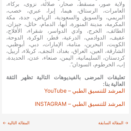
ولاية صور، مسقط، صحار، صلالة، نزوى، بركاء،
العامرات، الرستاق، هيما، إبرا، عبري، خصب،
البريمي، والسويق والسعودية، الرياض، جدة، مكة
المكرمة، مدينة المنورة، أبها، الدمام، حائل، جيزان،
الطائف، الخرج، وادي الدواسر، شقراء، الأفلاج،
عفيف، الدوادمي، الدرعية، قطر، الوكرة، الدوحة،
الكويت، البحرين، منامة، الإمارات، دبي، أبوظبي،
الشارقة، العين، العراق، بغداد، النجف، كربلاء، أربيل،
كردستان، السليمانية، اليمن، صنعاء، عدن، الحديدة،
إب، الخرطوم، السودان”.
تعليقات المرضى بالفيديوهات التالية تظهر الثقة
العالية بنا:
المرشد للتنسيق الطبي – YouTube
المرشد للتنسيق الطبي – INSTAGRAM
→
المقالة السابقة
المقالة التالية
←