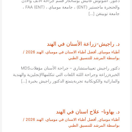
دكتور. أشوتوش غانيش بوسالكار قسم جراحة الأنف والأذن
والحنجرة ماجستير (ENT) ، جامعة مومباي ، FAA (ENT) ،
جامعة توبينغن […]
د. راجيش-زراعة الأسنان في الهند
أطباء مومباي
,
أفضل أطباء الاسنان في مومباي، الهند 2026
/
بواسطة
المرشد للتنسيق الطبي
دكتور راجيش تعييناستشاري – جراحة الأسنان مؤهلاتMDS
الخبرةزراعة وجراحة اللثة اللغات التي تتكلمهاالإنجليزية والهندية
والماراثية والكونكانية تجربةيتمتع الدكتور راجيش بخبرة […]
د. بهاونا- علاج اسنان في الهند
أطباء مومباي
,
أفضل أطباء الاسنان في مومباي، الهند 2026
/
بواسطة
المرشد للتنسيق الطبي