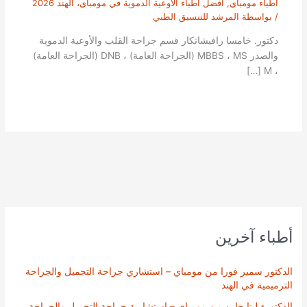
أطباء مومباي
,
أفضل أطباء الاوعية الدموية في مومباي، الهند 2026
/ بواسطة
المرشد للتنسيق الطبي
دكتور. خامسا رافيشانكار قسم جراحة القلب والأوعية الدموية
والصدر MBBS ، MS (الجراحة العامة) ، DNB (الجراحة العامة)
، M […]
أطباء آخرين
الدكتور سمير فورا من مومباي – استشاري جراحة التجميل والجراحة
الترميمية في الهند
الدكتورة لينا جاين من مومباي – استشارية جراحة التجميل والجراحة