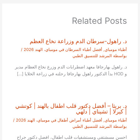
Related Posts
د. راهول-سرطان الدم وزراعة نخاع العظم
أطباء مومباي
,
أفضل أطباء السرطان في مومباي، الهند 2026
/
بواسطة
المرشد للتنسيق الطبي
د. راهول بهارجافا معهد اضطرابات الدم وزرع نخاع العظام مدير
و HOD بدأ الدكتور راهول بهارجافا رحلته في زراعة الخلايا […]
د. بريثا – أفضل دكتور قلب اطفال بالهند | كوتشي
| كيرلا | تشيناي | دلهي
أطباء مومباي
,
أفضل أطباء أمراض أطفال في مومباي، الهند 2026
/
بواسطة
المرشد للتنسيق الطبي
احسن مسشتفى ومستشفيات قلب اطفال، افضل دكتور جراح