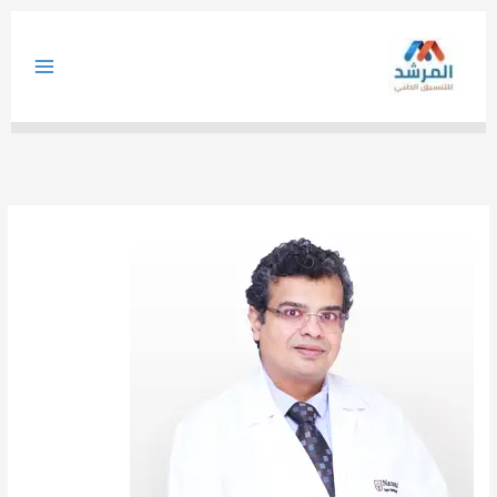
خطي
لى
لمحتوى