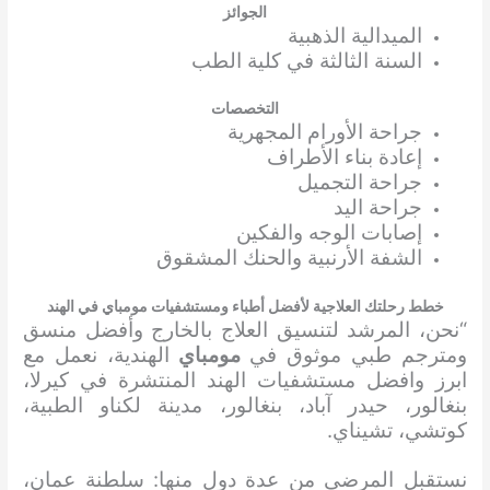
الجوائز
الميدالية الذهبية
السنة الثالثة في كلية الطب
التخصصات
جراحة الأورام المجهرية
إعادة بناء الأطراف
جراحة التجميل
جراحة اليد
إصابات الوجه والفكين
الشفة الأرنبية والحنك المشقوق
خطط رحلتك العلاجية لأفضل أطباء ومستشفيات مومباي في الهند
“نحن، المرشد لتنسيق العلاج بالخارج وأفضل منسق
ومترجم طبي موثوق في
مومباي
الهندية، نعمل مع
ابرز وافضل مستشفيات الهند المنتشرة في كيرلا،
بنغالور، حيدر آباد، بنغالور، مدينة لكناو الطبية،
كوتشي، تشيناي.
نستقبل المرضى من عدة دول منها: سلطنة عمان،