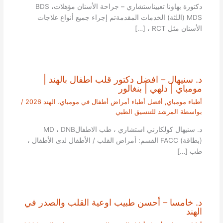
دكتورة بهاونا تعييناستشاري – جراحة الأسنان مؤهلاتBDS ،
MDS (اللثة) الخدمات المقدمةتم إجراء جميع أنواع علاجات
الأسنان مثل RCT ، […]
د. سنيهال – افضل دكتور قلب اطفال بالهند |
مومباي | دلهي | بنغالور
أطباء مومباي
,
أفضل أطباء أمراض أطفال في مومباي، الهند 2026
/
بواسطة
المرشد للتنسيق الطبي
د. سنيهال كولكارني استشاري ، طب الاطفالMD ، DNB
(بطاقة) FACC القسم: أمراض القلب / الأطفال لدى الأطفال ،
طب […]
د. خامسا – أحسن طبيب اوعية القلب والصدر في
الهند