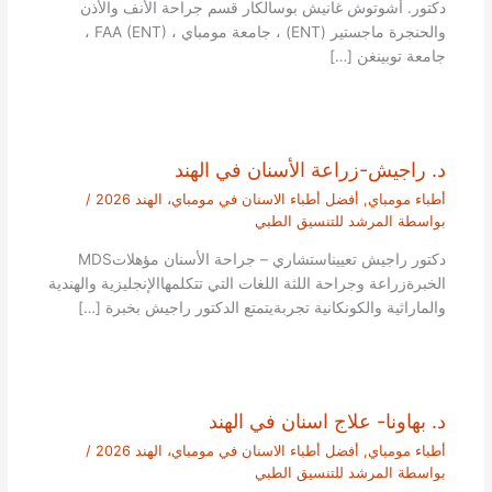
دكتور. أشوتوش غانيش بوسالكار قسم جراحة الأنف والأذن
والحنجرة ماجستير (ENT) ، جامعة مومباي ، FAA (ENT) ،
جامعة توبينغن […]
د. راجيش-زراعة الأسنان في الهند
أطباء مومباي
,
أفضل أطباء الاسنان في مومباي، الهند 2026
/
بواسطة
المرشد للتنسيق الطبي
دكتور راجيش تعييناستشاري – جراحة الأسنان مؤهلاتMDS
الخبرةزراعة وجراحة اللثة اللغات التي تتكلمهاالإنجليزية والهندية
والماراثية والكونكانية تجربةيتمتع الدكتور راجيش بخبرة […]
د. بهاونا- علاج اسنان في الهند
أطباء مومباي
,
أفضل أطباء الاسنان في مومباي، الهند 2026
/
بواسطة
المرشد للتنسيق الطبي