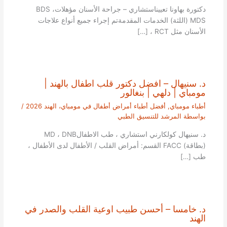
دكتورة بهاونا تعييناستشاري – جراحة الأسنان مؤهلاتBDS ،
MDS (اللثة) الخدمات المقدمةتم إجراء جميع أنواع علاجات
الأسنان مثل RCT ، […]
د. سنيهال – افضل دكتور قلب اطفال بالهند |
مومباي | دلهي | بنغالور
أطباء مومباي
,
أفضل أطباء أمراض أطفال في مومباي، الهند 2026
/
بواسطة
المرشد للتنسيق الطبي
د. سنيهال كولكارني استشاري ، طب الاطفالMD ، DNB
(بطاقة) FACC القسم: أمراض القلب / الأطفال لدى الأطفال ،
طب […]
د. خامسا – أحسن طبيب اوعية القلب والصدر في
الهند