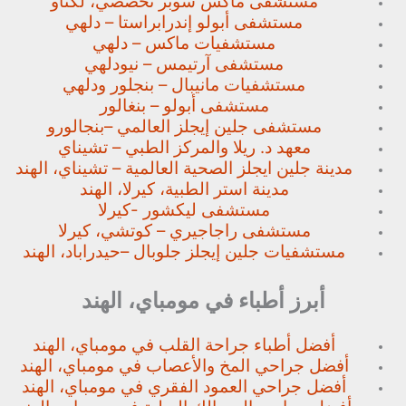
مستشفى ماكس سوبر تخصصي،
لكناو
مستشفى أبولو إندرابراستا – دلهي
مستشفيات ماكس – دلهي
مستشفى آرتيمس – نيودلهي
مستشفيات مانيبال – بنجلور
ودلهي
مستشفى أبولو – بنغالور
مستشفى جلين إيجلز العالمي –
بنجالورو
معهد د. ريلا والمركز الطبي – تشيناي
مدينة جلين ايجلز الصحية العالمية – تشيناي، الهند
مدينة استر الطبية، كيرلا، الهند
مستشفى ليكشور -كيرلا
مستشفى راجاجيري – كوتشي، كيرلا
مستشفيات جلين إيجلز جلوبال –
حيدراباد، الهند
أبرز أطباء في مومباي، الهند
أفضل أطباء جراحة القلب في مومباي، الهند
أفضل جراحي المخ والأعصاب في مومباي، الهند
أفضل جراحي العمود الفقري في مومباي، الهند