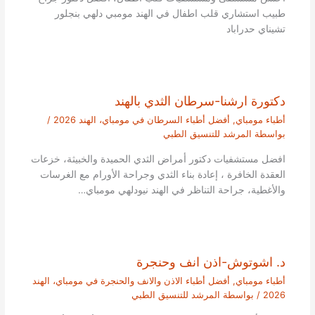
طبيب استشاري قلب اطفال في الهند مومبي دلهي بنجلور
تشيناي حدراباد
دكتورة ارشنا-سرطان الثدي بالهند
أطباء مومباي
,
أفضل أطباء السرطان في مومباي، الهند 2026
/
بواسطة
المرشد للتنسيق الطبي
افضل مستشفيات دكتور أمراض الثدي الحميدة والخبيثة، خزعات
العقدة الخافرة ، إعادة بناء الثدي وجراحة الأورام مع الغرسات
والأغطية، جراحة التناظر في الهند نيودلهي مومباي…
د. اشوتوش-اذن انف وحنجرة
أطباء مومباي
,
أفضل أطباء الاذن والانف والحنجرة في مومباي، الهند
2026
/ بواسطة
المرشد للتنسيق الطبي