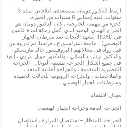
ارتبط الدكتور دومان بمستشفى ليلافاتي لمدة 3
سنوات. لديه إجمالي 6 سنوات من الخبرة.
كجزء من مهمته الخارجية ، كان الدكتور دومان هو
الجراح الهندي الوحيد الذي أكمل زمالة لمدة عامين
في IRCAD (معهد الأبحاث ضد سرطان الجهاز
الهضمي) ، جامعة ستراسبورغ ، فرنسا. تم تدريبه من
قبل رواد في مجالاتهم (البروفيسور جاك ماريسكو ،
والدكتور برنارد داليماني ، والدكتور جويل ليروي ، إلخ)
في جميع أشكال الجراحة طفيفة التوغل – الجراحة
التنظيرية المتقدمة ، والجراحة أحادية المنفذ ،
والملاحظات ، والجراحة الروبوتية للحالات الحميدة
وسرطانات الجهاز الهضمي .
مجال الاهتمام
الجراحة العامة وجراحة الجهاز الهضمي
الجراحة بالمنظار – استئصال المرارة ، استئصال
الزائدة الدودية ، استئصال الطحال ، جراحة أورام