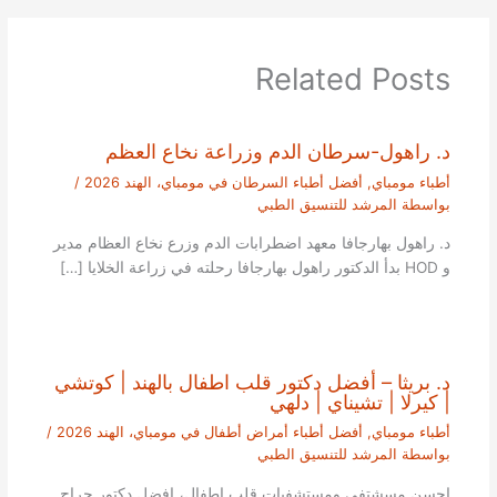
Related Posts
د. راهول-سرطان الدم وزراعة نخاع العظم
أطباء مومباي
,
أفضل أطباء السرطان في مومباي، الهند 2026
/
بواسطة
المرشد للتنسيق الطبي
د. راهول بهارجافا معهد اضطرابات الدم وزرع نخاع العظام مدير
و HOD بدأ الدكتور راهول بهارجافا رحلته في زراعة الخلايا […]
د. بريثا – أفضل دكتور قلب اطفال بالهند | كوتشي
| كيرلا | تشيناي | دلهي
أطباء مومباي
,
أفضل أطباء أمراض أطفال في مومباي، الهند 2026
/
بواسطة
المرشد للتنسيق الطبي
احسن مسشتفى ومستشفيات قلب اطفال، افضل دكتور جراح