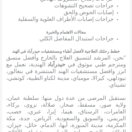
جراحات تصحيح التشوهات
إصابات الحوض والحق
جراحات إصابات الأطراف العلوية والسفلية
مجالات الاهتمام والخبرة
جراحات استبدال المفاصل الكلي
خطط رحلتك العلاجية لأفضل أطباء ومستشفيات حيدرآباد في الهند
“نحن، المرشد لتنسيق العلاج بالخارج وأفضل منسق
ومترجم طبي موثوق في
حيدرآباد
الهندية، نعمل مع
ابرز وافضل مستشفيات الهند المنتشرة في بنغالور،
نيودلهي، كيرالا، مومباي، مدينة لكناو الطبية، كوتشي،
تشيناي.
نستقبل المرضى من عدة دول منها: سلطنة عمان،
ولاية صور، مسقط، صحار، صلالة، نزوى، بركاء،
العامرات، الرستاق، هيما، إبرا، عبري، خصب،
البريمي، والسويق والسعودية، الرياض، جدة، مكة
المكرمة، مدينة المنورة، أبها، الدمام، حائل، جيزان،
الطائف، الخرج، وادي الدواسر، شقراء، الأفلاج،