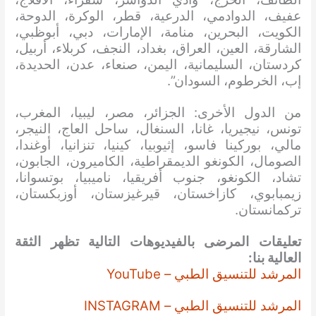
عفيف، الدوادمي، الدرعية، قطر، الوكرة، الدوحة،
الكويت، البحرين، منامة، الإمارات، دبي، أبوظبي،
الشارقة، العين، العراق، بغداد، النجف، كربلاء، أربيل،
كردستان، السليمانية، اليمن، صنعاء، عدن، الحديدة،
إب، الخرطوم، السودان”.
من الدول الأخرى: الجزائر، مصر، ليبيا، المغرب،
تونس، نيجيريا، غانا، السنغال، ساحل العاج، النيجر،
مالي، بوركينا فاسو، إثيوبيا، كينيا، تنزانيا، أوغندا،
الصومال، الكونغو الديمقراطية، الكاميرون، الجابون،
تشاد، الكونغو، جنوب أفريقيا، ناميبيا، بوتسوانا،
زيمبابوي، كازاخستان، قيرغيزستان، أوزبكستان،
تركمانستان.
تعليقات المرضى بالفيديوهات التالية تظهر الثقة
العالية بنا:
المرشد للتنسيق الطبي – YouTube
المرشد للتنسيق الطبي – INSTAGRAM