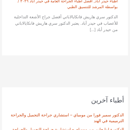
أطباء حيدر آباد
,
أفضل أطباء الجراحة العامة في حيدر أباد ٢٠٢٦
/
بواسطة
المرشد للتنسيق الطبي
الدكتور سري هاريش فانكايالاباتي أفضل جراح الأشعة التداخلية
للأعصاب في حيدر آباد. يعتبر الدكتور سري هاريش فانكايالاباتي
من حيدر أباد […]
أطباء آخرين
الدكتور سمير فورا من مومباي – استشاري جراحة التجميل والجراحة
الترميمية في الهند
الدكتورة لينا جاين من مومباي – استشارية جراحة التجميل والجراحة