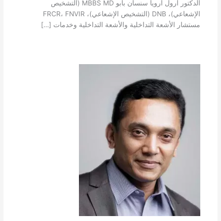
الدكتور أرول أرويا سنسان بابو MBBS MD (التشخيص
الإشعاعي)، DNB (التشخيص الإشعاعي)، FRCR، FNVIR
مستشار الأشعة التداخلية والأشعة التداخلية وخدمات […]