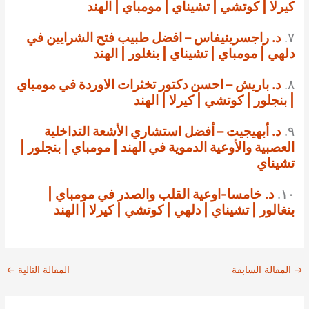
كيرلا | كوتشي | تشيناي | مومباي | الهند
٧.
د. راجسرينيفاس – افضل طبيب فتح الشرايين في
دلهي | مومباي | تشيناي | بنغلور | الهند
٨.
د. باريش – احسن دكتور تخثرات الاوردة في مومباي
| بنجلور | كوتشي | كيرلا | الهند
٩.
د. أبهيجيت – أفضل استشاري الأشعة التداخلية
العصبية والأوعية الدموية في الهند | مومباي | بنجلور |
تشيناي
١٠.
د. خامسا-اوعية القلب والصدر في مومباي |
بنغالور | تشيناي | دلهي | كوتشي | كيرلا | الهند
→
المقالة السابقة
المقالة التالية
←