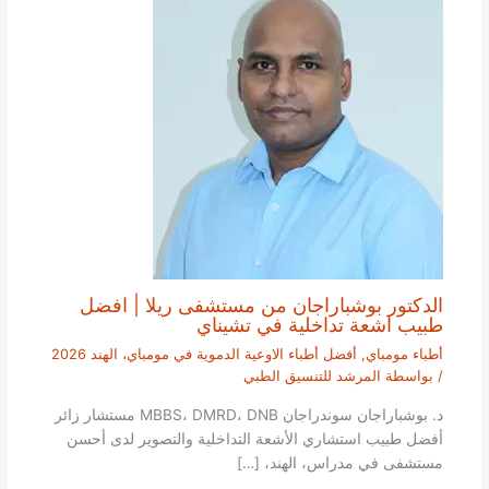
الدكتور بوشباراجان من مستشفى ريلا | افضل
طبيب اشعة تداخلية في تشيناي
أطباء مومباي
,
أفضل أطباء الاوعية الدموية في مومباي، الهند 2026
/ بواسطة
المرشد للتنسيق الطبي
د. بوشباراجان سوندراجان MBBS، DMRD، DNB مستشار زائر
أفضل طبيب استشاري الأشعة التداخلية والتصوير لدى أحسن
مستشفى في مدراس، الهند، […]