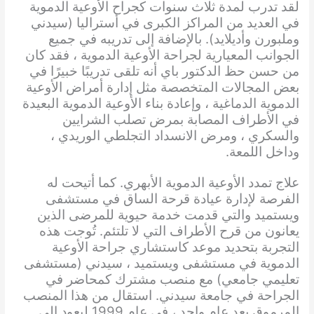
لقد تدرب لمدة ثلاث سنوات كجراح الأوعية الدموية
في العديد من المراكز الكبرى في أستراليا (سيدني
وملبورن وأديلايد). بالإضافة إلى تدريبه في جميع
الجوانب المعيارية لجراحة الأوعية الدموية ، فقد كان
من حسن حظ الدكتور باي أنه تلقى تدريبًا خبيرًا في
بعض المجالات المتخصصة مثل إدارة أمراض الأوعية
الدموية الدماغية ، وإعادة بناء الأوعية الدموية البعيدة
في الأطراف المصابة بمرض تصلب الشرايين
والسكري ، ومرض الانسداد التجلطي الوريدي ،
وداخل اللمعة.
علاج تمدد الأوعية الدموية الأبهري. كما أتيحت له
الفرصة لإدارة عيادة قرحة الساق في مستشفى
ويستميد والتي قدمت خدمة حيوية للمرضى الذين
يعانون من قرح الأطراف التي لا تلتئم. تُوجت هذه
التجربة بتحديد موعد كاستشاري جراحة الأوعية
الدموية في مستشفى ويستميد ، سيدني (مستشفى
تعليمي جامعي) مع منصب مشترك كمحاضر في
الجراحة في جامعة سيدني. استقال من هذا المنصب
المرموق بعد عام واحد ، في عام 1999 ليعود إلى