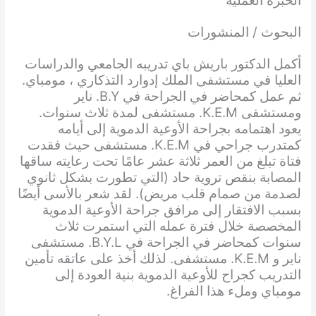
الخبرة العملية
البحوث / المنشورات
أكمل الدكتور باريش باي تدريبه الجامعي والدراسات
العليا في مستشفى الملك إدوارد التذكاري ، مومباي.
ثم عمل كمحاضر في الجراحة في B.Y. ناير
ومستشفى K.E.M. مستشفى لمدة ثلاث سنوات.
يعود اهتمامه بجراحة الأوعية الدموية إلى أيامه
كمتدرب جراحي في K.E.M. مستشفى حيث فقدت
فتاة تبلغ من العمر ثلاثة عشر عامًا تحت رعايته ساقها
المصابة بنقص تروية حاد (التي تطورت بشكل ثانوي
لصدمة من صمام قلب مريض). لقد شعر بالأسى أيضًا
بسبب الافتقار إلى مرافق جراحة الأوعية الدموية
المخصصة خلال فترة عمله التي استمرت ثلاث
سنوات كمحاضر في الجراحة في B.Y.L. مستشفى
ناير و K.E.M. مستشفى. لذلك أخذ على عاتقه تأمين
التدريب كجراح للأوعية الدموية بنية العودة إلى
مومباي وملء هذا الفراغ.