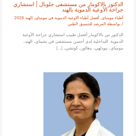
الدكتور بالاكومار من مستشفى جلوبال | استشاري
جراحة الأوعية الدموية بالهند
أطباء مومباي
,
أفضل أطباء الاوعية الدموية في مومباي، الهند 2026
/ بواسطة
المرشد للتنسيق الطبي
الدكتور س بالاكومار أفضل طبيب استشاري جراحة الأوعية
الدموية التداخلية لدى أحسن مستشفى في تشيناي، الهند،
مومباي، نيودلهي، بنغالور، كوتشي، […]