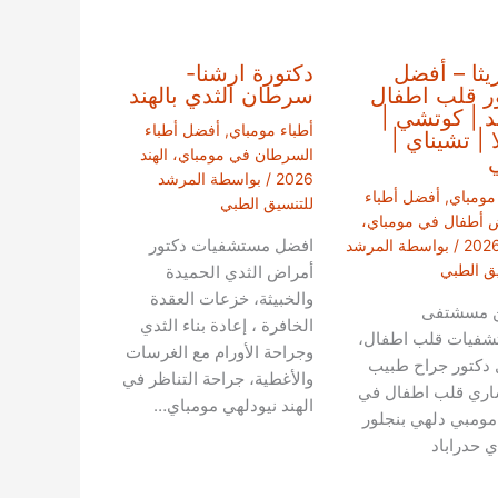
ريثا – أفضل
دكتورة ارشنا-
ر قلب اطفال
سرطان الثدي بالهند
ند | كوتشي |
أطباء مومباي
,
أفضل أطباء
ا | تشيناي |
السرطان في مومباي، الهند
2026
/ بواسطة
المرشد
 مومباي
,
أفضل أطباء
للتنسيق الطبي
 أطفال في مومباي،
افضل مستشفيات دكتور
/ بواسطة
المرشد
يق الطبي
أمراض الثدي الحميدة
والخبيثة، خزعات العقدة
 مسشتفى
الخافرة ، إعادة بناء الثدي
شفيات قلب اطفال،
وجراحة الأورام مع الغرسات
دكتور جراح طبيب
والأغطية، جراحة التناظر في
اري قلب اطفال في
الهند نيودلهي مومباي…
 مومبي دلهي بنجلور
ي حدراباد