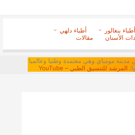
طباء بنغالور
أطباء دلهي
دات الأسنان
مقالات
 في مدينة مومباي وهي معتمدة وطنيا وعالميا
ا:
المرشد للتنسيق الطبي – YouTube