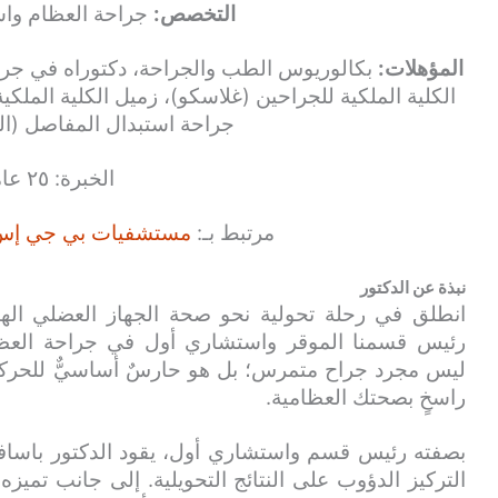
التخصص:
جراحة العظام واس
المؤهلات:
بكالوريوس الطب والجراحة، دكتوراه في جرا
الكلية الملكية للجراحين (غلاسكو)، زميل الكلية الملك
جراحة استبدال المفاصل (ال
الخبرة: ٢٥ عامًا
مرتبط بـ:
مستشفيات بي جي إس جل
نبذة عن الدكتور
انطلق في رحلة تحولية نحو صحة الجهاز العضلي الهيك
رئيس قسمنا الموقر واستشاري أول في جراحة العظام
ليس مجرد جراح متمرس؛ بل هو حارسٌ أساسيٌّ للحركة، 
راسخٍ بصحتك العظامية.
بصفته رئيس قسم واستشاري أول، يقود الدكتور باسافار
التركيز الدؤوب على النتائج التحويلية. إلى جانب تميزه ا