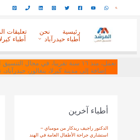
خطي
البحث
لى
لمحتوى
رئيسية
نحن
تعليقات ا
أطباء حيدرآباد
أطباء كيرلا
نعمل، منذ ١٦ سنة تقريبا، في مجا
إضافة إلى مدينة كيرلا، بنغالور، حيدرآباد،
أطباء آخرين
الدكتور راجيف ريدكار من مومباي –
استشاري جراحة الأطفال العامة في الهند