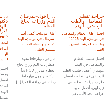
جراحة تنظير
د. راهول-سرطان
د. ب
المفاصل والطب
الدم وزراعة نخاع
دكتو
الرياضي بالهند
العظم
باله
كيرل
افضل أطباء العظام والمفاصل
أطباء مومباي
,
أفضل أطباء
دلهي
في مومباي، الهند 2026
/
السرطان في مومباي، الهند
أطباء
بواسطة
المرشد للتنسيق
2026
/ بواسطة
المرشد
أمراض
الطبي
للتنسيق الطبي
الهند 2026
أفضل طبيب العظام
د. راهول بهارجافا معهد
للتنس
والمفاصل في الهند
اضطرابات الدم وزرع نخاع
احسن
مومباي، أفضل طبيب الطب
العظام مدير و HOD بدأ
ومست
الرياضي في بنجلور، أفضل
الدكتور راهول بهارجافا
افضل 
طبيب جراحة العظام في
رحلته في زراعة الخلايا […]
استش
نيودلهي، أفضل طبيب
الهند
جراحة الحد الأدنى في…
تشينا