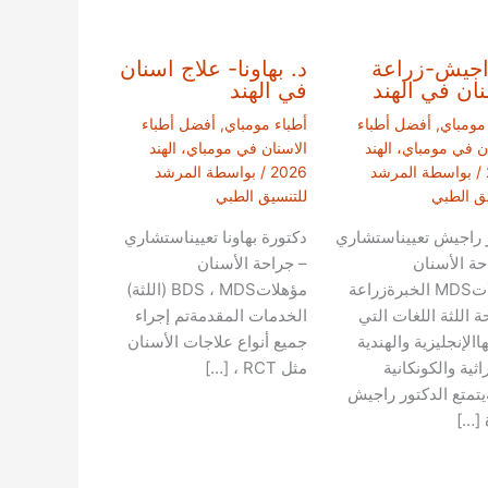
اجيش-زراعة
د. بهاونا- علاج اسنان
نان في الهند
في الهند
 مومباي
,
أفضل أطباء
أطباء مومباي
,
أفضل أطباء
ن في مومباي، الهند
الاسنان في مومباي، الهند
/ بواسطة
المرشد
2026
/ بواسطة
المرشد
يق الطبي
للتنسيق الطبي
 راجيش تعييناستشاري
دكتورة بهاونا تعييناستشاري
حة الأسنان
– جراحة الأسنان
مؤهلاتMDS الخبرةزراعة
مؤهلاتBDS ، MDS (اللثة)
 اللثة اللغات التي
الخدمات المقدمةتم إجراء
االإنجليزية والهندية
جميع أنواع علاجات الأسنان
اثية والكونكانية
مثل RCT ، […]
يتمتع الدكتور راجيش
 […]