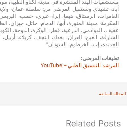
مستشفيات الهند المنتشرة في مدينة لكناو الطبية، مومب
أباد، تشيناي ونستقبل المرضى من: سلطنة عمان، ولاية
العامرات، الرستاق، هيما، إبرا، عبري، خصب، البريمي
المكرمة، مدينة المنورة، أبها، الدمام، حائل، جيزان، الط
عفيف، الدوادمي، الدرعية، قطر، الوكرة، الدوحة، الكويت
الشارقة، العين، العراق، بغداد، النجف، كربلاء، أربيل،
الحديدة، إب، الخرطوم، السودان”
تعليقات المرضى:
المرشد للتنسيق الطبي – YouTube
المقالة السابقة
Related Posts