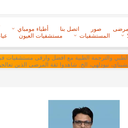
لمرضى
صور
اتصل بنا
أطباء مومباي
أ
المستشفيات
مستشفيات العيون
عيا
ل التنسيق الطبي والترجمة الطبية مع افضل وارقى مستشفيات
 تشيناي، نيودلهي، الخ. شاهدوا ثقة المرضى الذين تعالجو