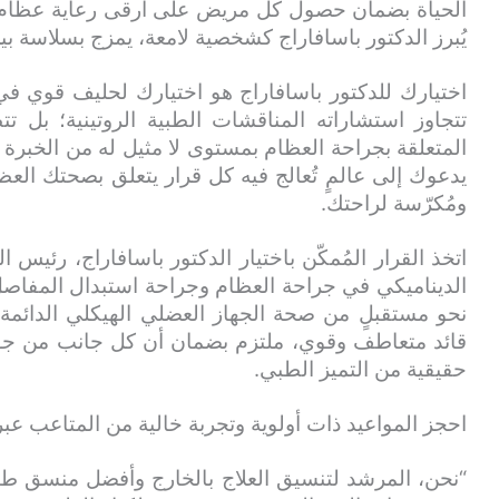
الحياة بضمان حصول كل مريض على أرقى رعاية عظام 
يُبرز الدكتور باسافاراج كشخصية لامعة، يمزج بسلاسة بين
اختيارك للدكتور باسافاراج هو اختيارك لحليف قوي في
تتجاوز استشاراته المناقشات الطبية الروتينية؛ بل ت
المتعلقة بجراحة العظام بمستوى لا مثيل له من الخبرة وال
يدعوك إلى عالمٍ تُعالج فيه كل قرار يتعلق بصحتك الع
ومُكرّسة لراحتك.
اتخذ القرار المُمكّن باختيار الدكتور باسافاراج، رئي
الديناميكي في جراحة العظام وجراحة استبدال المفاصل
نحو مستقبلٍ من صحة الجهاز العضلي الهيكلي الدائمة
قائد متعاطف وقوي، ملتزم بضمان أن كل جانب من جوان
حقيقية من التميز الطبي.
احجز المواعيد ذات أولوية وتجربة خالية من المتاعب عبر
“نحن، المرشد لتنسيق العلاج بالخارج وأفضل منسق طب