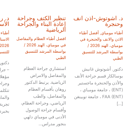
د. اشوتوش-اذن انف
تنظير الكتف وجراحة
د. ر
وحنجرة
إعادة البناء والجراحة
الأس
الرياضية
أطباء مومباي
,
أفضل أطباء
أطباء
افضل أطباء العظام والمفاصل
الاذن والانف والحنجرة في
الاسنا
في مومباي، الهند 2026
/
مومباي، الهند 2026
/
2026
بواسطة
المرشد للتنسيق
بواسطة
المرشد للتنسيق
للتنس
الطبي
الطبي
دكتور
استشاري جراحة العظام
دكتور. أشوتوش غانيش
– جرا
والمفاصل والامراض
بوسالكار قسم جراحة الأنف
الرياضية. يرتبط الدكتور
والأذن والحنجرة ماجستير
وجراحة
روهان بأقسام العظام
(ENT) ، جامعة مومباي ،
تتكلمه
والمفاصل، والطب
FAA (ENT) ، جامعة توبينغن
والمار
الرياضي، وجراحة العظام،
[…]
تجربة
وأقسام جراحة الوصول
بخبرة
الأدنى في مومباي دلهي
بنجور مدراس…