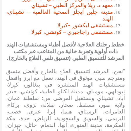
معهد د. ريلا والمركز الطبي – تشيناي
مدينة جلين ايجلز الصحية العالمية – تشيناي،
الهند
مستشفى ليكشور -كيرلا
مستشفى راجاجيري – كوتشي، كيرلا
خطط رحلتك العلاجية لأفضل أطباء ومستشفيات الهند
ذات أولوية وتجربة خالية من المتاعب عبر مكتب
المرشد للتنسيق الطبي (تنسيق تلقي العلاج بالخارج).
“نحن، المرشد لتنسيق العلاج بالخارج وأفضل منسق
ومترجم طبي موثوق في الهند، نعمل مع ابرز وافضل
مستشفيات الهند المنتشرة في بنغالور، كيرلا،
نيودلهي، مومباي، مدينة لكناو الطبية، كوتشي، حيدر
أباد، تشيناي ونستقبل المرضى من: سلطنة عمان،
ولاية صور، مسقط، صحار، صلالة، نزوى، بركاء،
العامرات، الرستاق، هيما، إبرا، عبري، خصب،
البريمي، والسويق والسعودية، الرياض، جدة، مكة
المكرمة، مدينة المنورة، أبها، الدمام، حائل، جيزان،