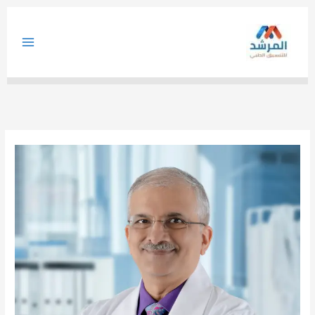
خطي
لى
لمحتوى