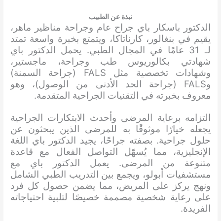
نبذة عن الطبيب
الدكتور باسكار باي جراح عام وجراحة مناظير ماهر،
يقيم في بنغالور، كارناتاكا، ويتمتع بخبرة واسعة تمتد
لـ 31 عامًا في المجال الطبي. يحمل الدكتور باي
شهادتي بكالوريوس طب وجراحة، ماجستير،
وشهادات تخصصية مثل FALS (جراحة السمنة)
وFALS (جراحة الحد الأدنى من الوصول)، وهو
معروف بخبرته في التقنيات الجراحية المتقدمة.
التزامه برعاية المرضى وأحدث الابتكارات الجراحية
يجعله خيارًا موثوقًا به للمرضى الذين يبحثون عن
حلول جراحية. بصفته جراحًا، يجيد الدكتور باي اللغة
الإنجليزية، مما يُسهّل التواصل الفعال مع قاعدة
متنوعة من المرضى. يعمل الدكتور باي مع
مستشفيات أبولو، ويجمع بين التدريب الطبي الشامل
ونهج يركز على المريض، مما يضمن حصول كل فرد
على رعاية شخصية مصممة خصيصًا لتلبية احتياجاته
الفريدة.