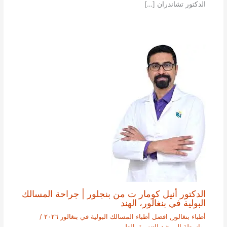
الدكتور تشاندران […]
الدكتور أنيل كومار ت من بنجلور | جراحة المسالك
البولية في بنغالور، الهند
أطباء بنغالور
,
افضل أطباء المسالك البولية في بنغالور ٢٠٢٦
/
بواسطة
المرشد للتنسيق الطبي