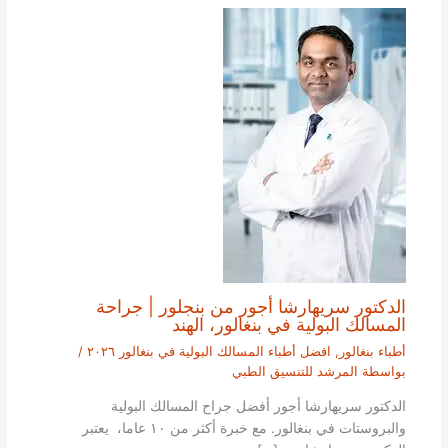
الدكتور سريهارشا أجور من بنجلور | جراحة
المسالك البولية في بنغالور، الهند
أطباء بنغالور
,
افضل أطباء المسالك البولية في بنغالور ٢٠٢٦
/
بواسطة
المرشد للتنسيق الطبي
الدكتور سريهارشا أجور أفضل جراح المسالك البولية
والبروستات في بنغالور. مع خبرة أكثر من ١٠ عاما، يعتبر