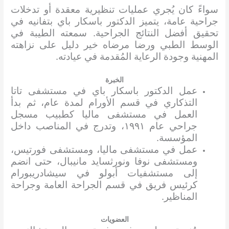
سواءً كان يُجري عمليات تنظيرية معقدة أو تدخلات
جراحية عامة، يتميز الدكتور باسكار باي بتفانيه في
تحقيق أفضل النتائج الجراحية. سمعته الطيبة في
الوسط الطبي ورضا مرضاه خير دليل على نزاهته
المهنية وجودة الرعاية المُقدمة في عيادته.
الخبرة
عمل الدكتور باسكار باي في مستشفى تاتا
التذكاري في قسم الأورام لمدة عام، ثم بدأ
العمل في مستشفى ماليا كطبيب مسجل
جراحي عام ١٩٩١، وتدرج في المناصب داخل
المؤسسة.
عمل في مستشفى ماليا، ومستشفى فورتيس،
ومستشفى نوفا ونورثسايد مانيبال، حتى انضم
إلى مستشفيات أبولو في سيشادريبورام
كرئيس فريق في قسم الجراحة العامة وجراحة
المناظير.
العضويات