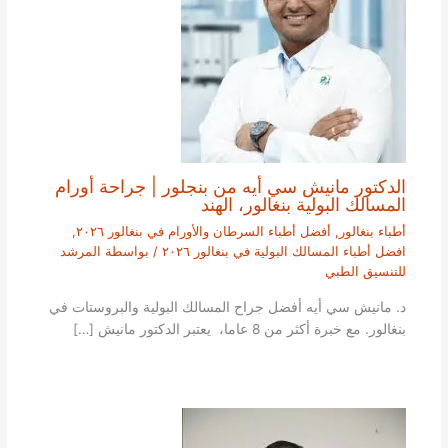
الدكتور مانيش سي أيه من بنجلور | جراحة أورام
المسالك البولية بنغالور، الهند
أطباء بنغالور
,
أفضل أطباء السرطان والأورام في بنغالور ٢٠٢٦
,
افضل أطباء المسالك البولية في بنغالور ٢٠٢٦
/ بواسطة
المرشد
للتنسيق الطبي
د. مانيش سي أيه أفضل جراح المسالك البولية والبروستات في
بنغالور. مع خبرة أكثر من 8 عاما، يعتبر الدكتور مانيش […]