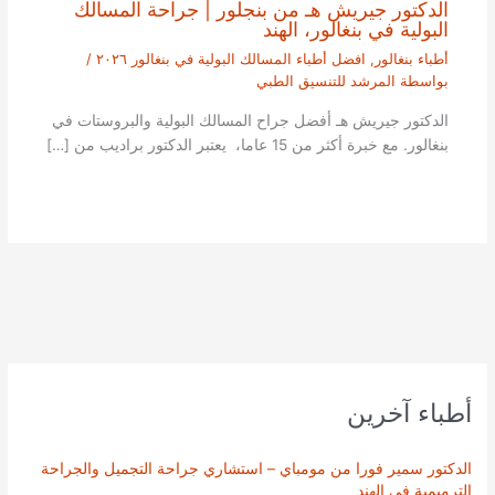
الدكتور جيريش هـ من بنجلور | جراحة المسالك
البولية في بنغالور، الهند
أطباء بنغالور
,
افضل أطباء المسالك البولية في بنغالور ٢٠٢٦
/
بواسطة
المرشد للتنسيق الطبي
الدكتور جيريش هـ أفضل جراح المسالك البولية والبروستات في
بنغالور. مع خبرة أكثر من 15 عاما، يعتبر الدكتور براديب من […]
أطباء آخرين
الدكتور سمير فورا من مومباي – استشاري جراحة التجميل والجراحة
الترميمية في الهند