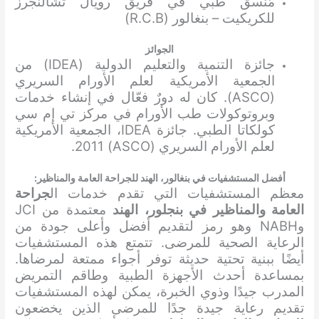
مُنسق طبي في فريق رويال تشالنجرز
للكريكيت – بنغالور (R.C.B)
الجوائز
جائزة التنمية والتعليم الدولية (IDEA) من
الجمعية الأمريكية لعلم الأورام السريري
(ASCO). كان له دورٌ فعّال في إنشاء خدمات
وبروتوكولات طب الأورام في مركز تي إم سي
كولكاتا الطبي. جائزة IDEA، الجمعية الأمريكية
لعلم الأورام السريري (ASCO) 2011.
أفضل المستشفيات في بنغالور، الهند للجراحة العامة والمناظير:
معظم المستشفيات التي تقدم خدمات ال
جراحة
العامة والمناظير في بنجلور، الهند
معتمدة من JCI
وNABH وهو رمز لتقديم أفضل وأعلى جودة من
الرعاية الصحية للمرضى. تتمتع هذه المستشفيات
أيضًا ببنية تحتية حديثة توفر أجواء ممتعة لمرضاها.
بمساعدة أحدث الأجهزة الطبية وطاقم التمريض
المدرب جيدًا وذوي الخبرة، يمكن لهذه المستشفيات
تقديم رعاية جيدة جدًا للمرضى الذين يخضعون