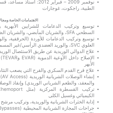
الطبية، راجكوت، غوجارات
الاهتمامات الخاصة ومجال
توسيع وتركيب الدعامات للشرايين الأبهرية و
السطحي SFA، والشريان المأبضي، والشريان الظنبوبي)
العلوي SVC، والوريد العضدي الرأسي/غير المسمى Innominate vein)
علاج الدوالي الوريدية عن طريق الاستئصال الوريدي الداخلي (ation
الإ
الأبهر
علاج قرح القدم السكري والقرح التي يصعب التئام
إنش
والمعقد، والطعم الشرياني الوريدي) وإنقاذ الوصلا
الكيميائي وغسيل الكلى
إذابة الخثرات الشريانية والوريدية، وتركيب مرشح الوريد 