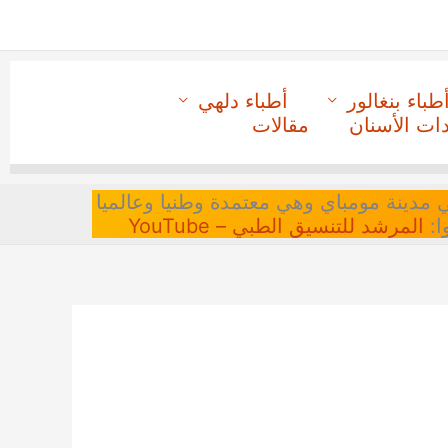
طباء بنغالور
أطباء دلهي
دات الأسنان
مقالات
 في مدينة مومباي وهي معتمدة وطنيا وعالميا
ا:
المرشد للتنسيق الطبي – YouTube