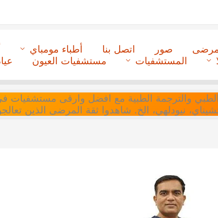
لمرضى
صور
اتصل بنا
أطباء مومباي
أ
المستشفيات
مستشفيات العيون
عيا
ل التنسيق الطبي والترجمة الطبية مع افضل وارقى مستشفيات
 تشيناي، نيودلهي، الخ. شاهدوا ثقة المرضى الذين تعالجو