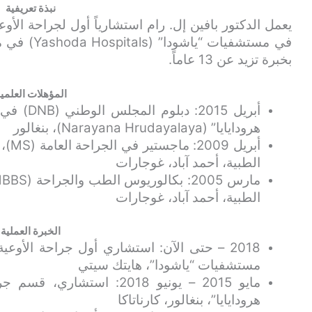
نبذة تعريفية
يعمل الدكتور بافين إل. رام استشارياً أول لجراحة الأوعي
بخبرة تزيد عن 13 عاماً.
المؤهلات العلمي
أبريل 015
هرودايايا” (Narayana Hrudayalaya)، بنغالور
الطبية، أحمد آباد، غوجارات
الطبية، أحمد آباد، غوجارات
الخبرة العملية
2018 – حتى الآن: استشاري أول جراحة الأوعية
مستشفيات “ياشودا”، هايتك سيتي
مايو 2015 – يونيو 2018: است
هرودايايا”، بنغالور، كارناتاكا