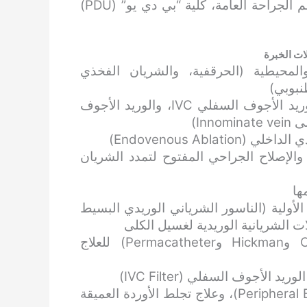
نوفمبر 2009 – فبراير 2012: أستاذ مساعد، قسم الجراحة العامة، كلية “بي دي يو” (PDU)
ات الخبرة
المحيطية (الحرقفية، والشريان الفخذي
توسيع وتركيب الدعامات للأوردة (الحرقفية، والوريد الأجوف السفلي IVC، والوريد الأجوف
Endovenous Abl)
صلاح داخل الأوعية الدموية (EVAR وTEVAR) والإصلاح الجراحي المفتوح لتمدد الشريان
ها
اء الوصلات الشريانية الوريدية (AV Access) الأولية (الناسور الشرياني الوريدي البسيط
ت الشريانية الوريدية لغسيل الكلى
تركيب القسطرة المركزية (مثل Chemoport وHickman وPermacatheter) للعلاج
الأجوف السفلي (IVC Filter)
جراحات المجازة الشريانية المحيطية (Peripheral Bypasses)، وعلاج تجلط الأوردة العميقة