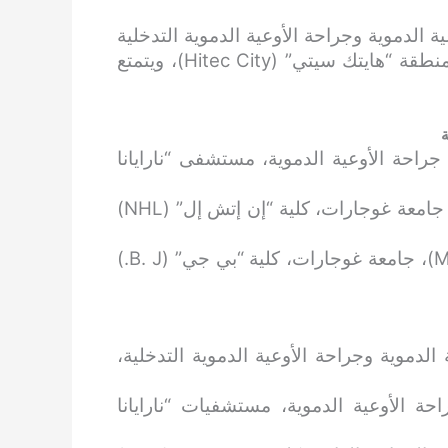
ة الدموية وجراحة الأوعية الدموية التدخلية
في مستشفيات “ياشودا” (Yashoda Hospitals) في منطقة “هايتك سيتي” (Hitec City)، ويتمتع
ة
2: دبلوم المجلس الوطني (DNB) في جراحة الأوعية الدموية، مستشفى “نارايانا
أبريل 2009: ماجستير في الجراحة العامة (MS)، جامعة غوجارات، كلية “إن إتش إل” (NHL)
مارس 2005: بكالوريوس الطب والجراحة (MBBS)، جامعة غوجارات، كلية “بي جي” (B. J.)
 الدموية وجراحة الأوعية الدموية التدخلية،
شاري، قسم جراحة الأوعية الدموية، مستشفيات “نارايانا