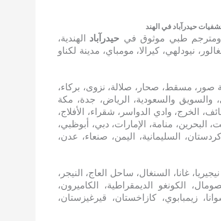
فيات حيدرآباد في الهند
 ومترجم طبي موثوق في
حيدرآباد
الهندية،
ور، نيودلهي، كيرالا، مومباي، مدينة لكناو
 صور، مسقط، صحار، صلالة، نزوى، بركاء،
، والسويق والسعودية، الرياض، جدة، مكة
ائف، الخرج، وادي الدواسر، شقراء، الأفلاج،
، البحرين، منامة، الإمارات، دبي، أبوظبي،
 كردستان، السليمانية، اليمن، صنعاء، عدن،
جيريا، غانا، السنغال، ساحل العاج، النيجر،
 الصومال، الكونغو الديمقراطية، الكاميرون،
سوانا، زيمبابوي، كازاخستان، قيرغيزستان،