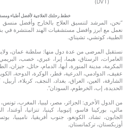
(DVT)
خطط رحلتك العلاجية لأفضل أطباء ومستش
“نحن، المرشد لتنسيق العلاج بالخارج وأفضل منسق
نعمل مع ابرز وافضل مستشفيات الهند المنتشرة في بنغال
الطبية، كوتشي، تشيناي.
نستقبل المرضى من عدة دول منها: سلطنة عمان، ولاية
العامرات، الرستاق، هيما، إبرا، عبري، خصب، البريمي
المكرمة، مدينة المنورة، أبها، الدمام، حائل، جيزان، الط
عفيف، الدوادمي، الدرعية، قطر، الوكرة، الدوحة، الكويت
الشارقة، العين، العراق، بغداد، النجف، كربلاء، أربيل،
الحديدة، إب، الخرطوم، السودان”.
من الدول الأخرى: الجزائر، مصر، ليبيا، المغرب، تونس، ني
مالي، بوركينا فاسو، إثيوبيا، كينيا، تنزانيا، أوغندا،
الجابون، تشاد، الكونغو، جنوب أفريقيا، ناميبيا، بوت
أوزبكستان، تركمانستان.