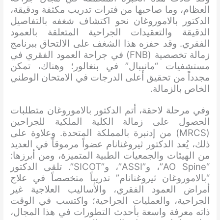
العظام، وما صاحبها من فترات تدريب مكثفة ودقيقة،
الدكتور بالاموروغان نحو اكتشاف شغفه بالتفاصيل
الدقيقة والتعقيدات الجراحية المتعلقة بالعمود
الفقري. وقد حفزه هذا الشغف على الالتحاق ببرنامج
زمالة تخصصية (FNB) في جراحة العمود الفقري في
مستشفيات “مانيبال” في بنغالور؛ وهناك، تمكن
مجدداً من تحقيق أعلى الدرجات في الامتحان الوطني
الخاص بالزمالة.
وفي مرحلة لاحقة، أتم الدكتور بالاموروغان متطلبات
الحصول على زمالة الكلية الملكية للجراحين
(MRCS) من إدنبرة بالمملكة المتحدة. وعلاوة على
ذلك، يُعد الدكتور ثيروغنانام عضواً مرموقاً في العديد
من الهيئات والجمعيات الطبية المتميزة، ومن أبرزها:
“AO Spine”، و”ASSI”، و”SICOT”. تلقى الدكتور
“بالاموروغان ثيروغنانام” تدريباً متخصصاً في علاج
أمراض العمود الفقري، والأساليب العلاجية غير
الجراحية، والعمليات الجراحية؛ واكتسب في الوقت
ذاته معرفة واسعة بأحدث التطورات في هذا المجال،