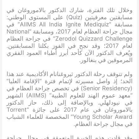
وخلال تلك الفترة، شارك الدكتور بالاموروغان في
مسابقتين معرفيتين (Quiz) على المستوى الوطني:
مسابقة “AIIMS All India Ignite Mediquiz” في
مجال جراحة العظام لعام 2017، ومسابقة “National
Zerodol Quizzard Challenge” في جراحة العظام
لعام 2017؛ وقد نجح في الفوز بكلتا المسابقتين.
ويُعرف الدكتور الآن كأحد أبرز أطباء العمود الفقري
المرموقين في بنغالور.
ولم تتوقف رحلة الدكتور ثيروغنانام الأكاديمية عند هذا
الحد؛ إذ واصل مسيرته لإتمام فترة “الإقامة العليا”
(Senior Residency) في تخصص جراحة العظام في
“معهد عموم الهند للعلوم الطبية” (AIIMS) الشهير
في نيودلهلي. وبالإضافة إلى ذلك، حاز الدكتور
بالاموروغان في عام 2017 على جائزة “Torrent
Young Scholar Award” المخصصة للعلماء الشباب
في مجال جراحة العظام.
وقد قادت هذه الخبرة المتعمقة في مجال جراحة