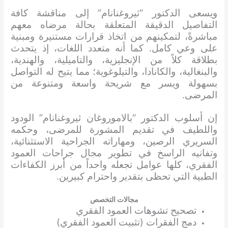
ويسعى الدكتور “ثيروغنانام” إلى مناقشة كافة
التفاصيل الدقيقة المتعلقة بحالة مرضاه معهم
مباشرةً، لتمكينهم من اتخاذ قرارات مستنيرة ومبنية
على وعي كامل. كما أنه متعدد اللغات، إذ يتحدث
بطلاقة كلاً من الإنجليزية، والتاميلية، والهندية،
والبنغالية، والكانادا، والتيلوغوية؛ مما يتيح له التواصل
بسهولة ويسر مع شريحة واسعة ومتنوعة من
المرضى.
إن أسلوب الدكتور “بالاموروغان ثيروغنانام” الودود
واللطيف في تقديم المشورة للمرضى، وحكمه
السريري الرصين، ومهاراته الجراحية الاستثنائية،
وتفانيه الراسخ في تطوير مجال جراحات العمود
الفقري، كلها عوامل تجعله واحداً من أبرز الكفاءات
الطبية التي تحظى بتقدير واحترام كبيرين.
مجالات التخصص
تصحيح تشوهات العمود الفقري
دمج الفقرات (تثبيت العمود الفقري)