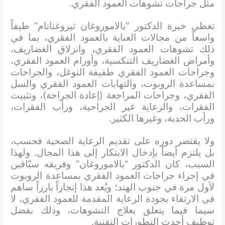
مثل جراحات تشوهات العمود الفقري.
تغطي خبرة الدكتور “بالاموروغان ثيروغنانام” طيفاً
واسعاً من مجالات العناية بالعمود الفقري، بما في
ذلك تشوهات العمود الفقري، وانزلاق الغضاريف،
وأمراض الغضاريف التنكسية، وأورام العمود الفقري،
وجراحات العمود الفقري طفيفة التوغل، والجراحات
بمساعدة الروبوت، والتهابات العمود الفقري والسل
الفقري، وجراحات المراجعة (إعادة الجراحة)، وتثبيت
الفقرات، والرعاية غير الجراحية، ورأب الفقرات،
ورأب الحدبة، وغيرها الكثير.
ولا يقتصر دوره على تقديم الرعاية الصحية فحسب،
بل يلتزم أيضاً بإدخال الابتكار إلى هذا المجال. ولهذا
السبب، كان الدكتور “بالاموروغان” وفريقه سبّاقين
في إجراء جراحات العمود الفقري بمساعدة الروبوت
لأول مرة في جنوب الهند؛ ويُعد هذا إنجازاً بارزاً ساهم
في الارتقاء بجودة الرعاية المقدمة للعمود الفقري، لا
سيما فيما يتعلق بعلاج التشوهات، وذلك بفضل
توظيف أحدث التطورات التقنية.