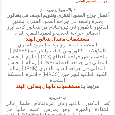
المرشد للتنسيق الطبي
د. بالاموروغان ثيروغنانام
أفضل جراح العمود الفقري وتقويم الجنف في بنغالور
.
بخبرة واسعة في جراحة العمود الفقري، يشتهر
الدكتور بالاموروغان ثيروغنانام من بنجالور كأحد أبرز
أخصائي جراحة الحدب والعمود الفقري لدى
مستشفيات مانيبال بنغالور، الهند
المنصب
: استشاري رعاية العمود الفقري
المؤهلات
: بكالوريوس الطب والجراحة (MBBS) |
ماجستير في جراحة العظام (MS) | دبلوم المجلس
الوطني في جراحة العظام (DNB) | زمالة المجلس
الوطني في جراحة العمود الفقري (FNB) | زمالة
الكلية الملكية للجراحين (MRCS) – إدنبرة، المملكة
المتحدة
مرتبط بـ:
مستشفيات مانيبال بنغالور، الهند
نبذة تعريفية
يُعد الدكتور بالاموروغان ثيروغنانام طبيباً عالي
الكفاءة والخبرة، وهو يمارس عمله حالياً في