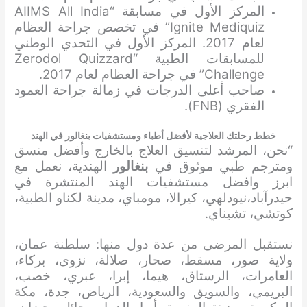
المركز الأول في مسابقة “AIIMS All India
Ignite Mediquiz” في تخصص جراحة العظام
لعام 2017. المركز الأول في التحدي الوطني
للمسابقات الطبية “Zerodol Quizzard
Challenge” في جراحة العظام لعام 2017.
صاحب أعلى الدرجات في زمالة جراحة العمود
الفقري (FNB).
خطط رحلتك العلاجية لأفضل أطباء ومستشفيات بنغالور في الهند
“نحن، المرشد لتنسيق العلاج بالخارج وأفضل منسق
ومترجم طبي موثوق في
بنغالور
الهندية، نعمل مع
ابرز وافضل مستشفيات الهند المنتشرة في
حيدرآباد،نيودلهي، كيرالا، مومباي، مدينة لكناو الطبية،
كوتشي، تشيناي.
نستقبل المرضى من عدة دول منها: سلطنة عمان،
ولاية صور، مسقط، صحار، صلالة، نزوى، بركاء،
العامرات، الرستاق، هيما، إبرا، عبري، خصب،
البريمي، والسويق والسعودية، الرياض، جدة، مكة