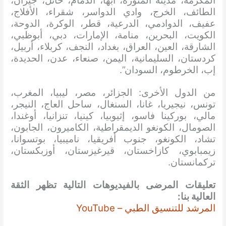
المكرمة، مدينة المنورة، أبها، الدمام، حائل، جيزان،
الطائف، الخرج، وادي الدواسر، شقراء، الأفلاج،
عفيف، الدوادمي، الدرعية، قطر، الوكرة، الدوحة،
الكويت، البحرين، منامة، الإمارات، دبي، أبوظبي،
الشارقة، العين، العراق، بغداد، النجف، كربلاء، أربيل،
كردستان، السليمانية، اليمن، صنعاء، عدن، الحديدة،
إب، الخرطوم، السودان”.
من الدول الأخرى: الجزائر، مصر، ليبيا، المغرب،
تونس، نيجيريا، غانا، السنغال، ساحل العاج، النيجر،
مالي، بوركينا فاسو، إثيوبيا، كينيا، تنزانيا، أوغندا،
الصومال، الكونغو الديمقراطية، الكاميرون، الجابون،
تشاد، الكونغو، جنوب أفريقيا، ناميبيا، بوتسوانا،
زيمبابوي، كازاخستان، قيرغيزستان، أوزبكستان،
تركمانستان.
تعليقات المرضى بالفيديوهات التالية تظهر الثقة
العالية بنا:
المرشد للتنسيق الطبي – YouTube