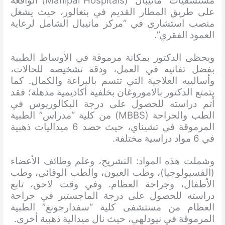
مستشفيات “مانيبال” (Manipal Hospitals) الواقعة
على طريق المطار القديم في بنغالور، حيث يشغل
منصب استشاري في “مركز مانيبال الشامل لرعاية
العمود الفقري”.
ويحظى الدكتور بمكانة مرموقة في الأوساط الطبية
بفضل تفانيه في العمل، ودقة تشخيصه للحالات،
وأساليبه العلاجية التي تتسم بالبراعة والكمال. كما
يتمتع الدكتور بالاموروغان بخلفية أكاديمية مذهلة؛ فقد
أتم دراسته للحصول على درجة البكالوريوس في
الطب والجراحة (MBBS) من كلية “مدراس” الطبية
المرموقة في تشيناي، حيث حصد 6 ميداليات ذهبية
في 6 مواد دراسية مختلفة.
وشملت هذه المواد: التشريح، وعلم وظائف الأعضاء
(الفسيولوجيا)، وطب العيون، والطب الوقائي، وطب
الأطفال، وجراحة العظام. وفي وقت لاحق، تابع
دراسته للحصول على درجة الماجستير في جراحة
العظام من مستشفى كلية “سفدارجونغ” الطبية
المرموقة في نيودلهي، حيث نال ميدالية ذهبية أخرى.