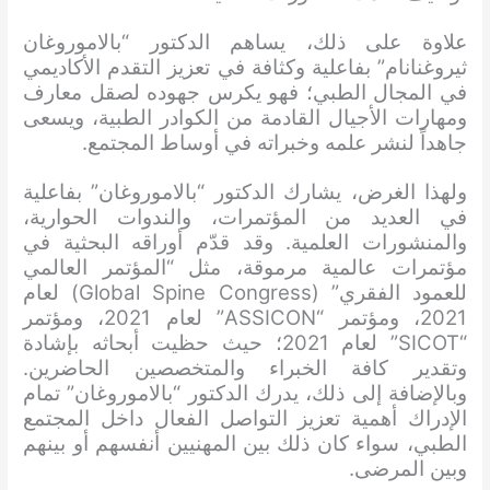
علاوة على ذلك، يساهم الدكتور “بالاموروغان
ثيروغنانام” بفاعلية وكثافة في تعزيز التقدم الأكاديمي
في المجال الطبي؛ فهو يكرس جهوده لصقل معارف
ومهارات الأجيال القادمة من الكوادر الطبية، ويسعى
جاهداً لنشر علمه وخبراته في أوساط المجتمع.
ولهذا الغرض، يشارك الدكتور “بالاموروغان” بفاعلية
في العديد من المؤتمرات، والندوات الحوارية،
والمنشورات العلمية. وقد قدّم أوراقه البحثية في
مؤتمرات عالمية مرموقة، مثل “المؤتمر العالمي
للعمود الفقري” (Global Spine Congress) لعام
2021، ومؤتمر “ASSICON” لعام 2021، ومؤتمر
“SICOT” لعام 2021؛ حيث حظيت أبحاثه بإشادة
وتقدير كافة الخبراء والمتخصصين الحاضرين.
وبالإضافة إلى ذلك، يدرك الدكتور “بالاموروغان” تمام
الإدراك أهمية تعزيز التواصل الفعال داخل المجتمع
الطبي، سواء كان ذلك بين المهنيين أنفسهم أو بينهم
وبين المرضى.