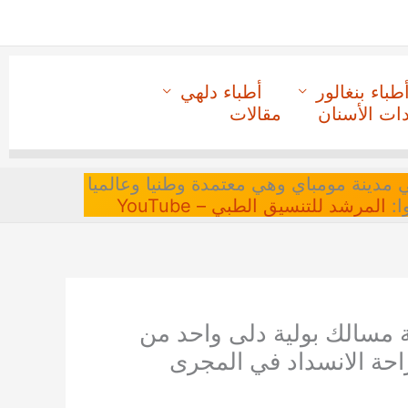
طباء بنغالور
أطباء دلهي
دات الأسنان
مقالات
 في مدينة مومباي وهي معتمدة وطنيا وعالميا
ا:
المرشد للتنسيق الطبي – YouTube
 مسالك بولية دلى واحد من
حة الانسداد في المجرى