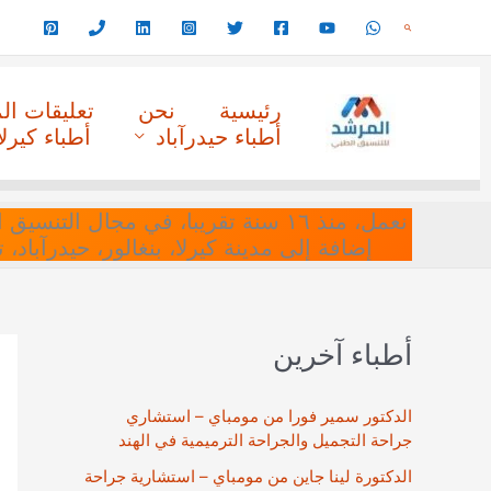
خطي
البحث
لى
لمحتوى
رئيسية
نحن
تعليقات ا
أطباء حيدرآباد
أطباء كيرلا
نعمل، منذ ١٦ سنة تقريبا، في مجا
إضافة إلى مدينة كيرلا، بنغالور، حيدرآباد،
أطباء آخرين
الدكتور سمير فورا من مومباي – استشاري
جراحة التجميل والجراحة الترميمية في الهند
الدكتورة لينا جاين من مومباي – استشارية جراحة