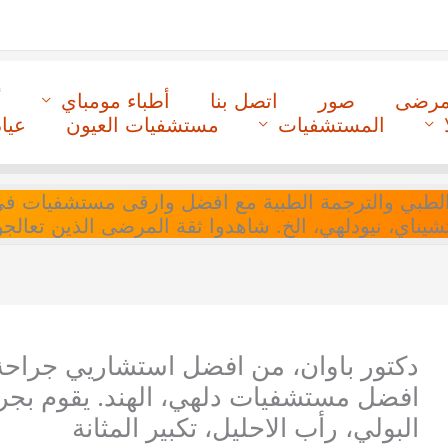
لمرضى
صور
اتصل بنا
أطباء مومباي
أ
المستشفيات
مستشفيات العيون
عيا
ل التنسيق الطبي والترجمة الطبية مع افضل وارقى مستشفيات
 تشيناي، نيودلهي، الخ. شاهدوا ثقة المرضى الذين تعالجو
دكتور باوان، من افضل استشاريي جراحة
افضل مستشفيات دلهي، الهند. يقوم بجرا
البولي، رأب الاحليل، تكبير المثانة