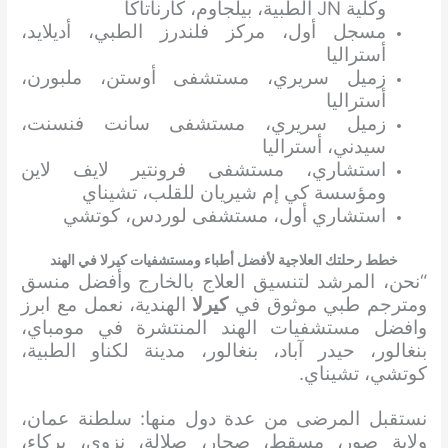
وكلية JN الطبية، بيلجاوم، كارناتاكا
مسجل أول، مركز فلندرز الطبي، أديلايد،
أستراليا
زميل سريري، مستشفى أوستن، ملبورن،
أستراليا
زميل سريري، مستشفى سانت فنسنت،
سيدني، أستراليا
استشاري، مستشفى فرونتير لايف لاين
ومؤسسة كي إم شيريان للقلب، تشيناي
استشاري أول، مستشفى لوردس، كوتشي
خطط رحلتك العلاجية لأفضل أطباء ومستشفيات كيرلا في الهند
“نحن، المرشد لتنسيق العلاج بالخارج وأفضل منسق
ومترجم طبي موثوق في
كيرلا
الهندية، نعمل مع ابرز
وافضل مستشفيات الهند المنتشرة في مومباي،
بنغالور، حيدر آباد، بنغالور، مدينة لكناو الطبية،
كوتشي، تشيناي.
نستقبل المرضى من عدة دول منها: سلطنة عمان،
ولاية صور، مسقط، صحار، صلالة، نزوى، بركاء،