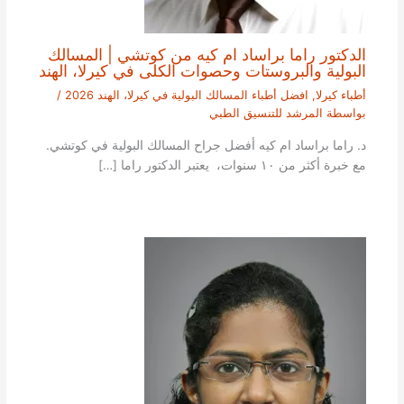
الدكتور راما براساد ام كيه من كوتشي | المسالك
البولية والبروستات وحصوات الكلى في كيرلا، الهند
أطباء كيرلا
,
افضل أطباء المسالك البولية في كيرلا، الهند 2026
/
بواسطة
المرشد للتنسيق الطبي
د. راما براساد ام كيه أفضل جراح المسالك البولية في كوتشي.
مع خبرة أكثر من ١٠ سنوات، يعتبر الدكتور راما […]