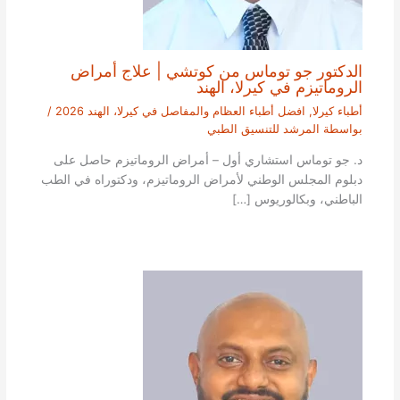
الدكتور جو توماس من كوتشي | علاج أمراض
الروماتيزم في كيرلا، الهند
أطباء كيرلا
,
افضل أطباء العظام والمفاصل في كيرلا، الهند 2026
/
بواسطة
المرشد للتنسيق الطبي
د. جو توماس استشاري أول – أمراض الروماتيزم حاصل على
دبلوم المجلس الوطني لأمراض الروماتيزم، ودكتوراه في الطب
الباطني، وبكالوريوس […]