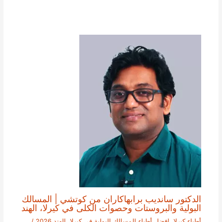
الدكتور سانديب برابهاكاران من كوتشي | المسالك
البولية والبروستات وحصوات الكلى في كيرلا، الهند
أطباء كيرلا
,
افضل أطباء المسالك البولية في كيرلا، الهند 2026
/