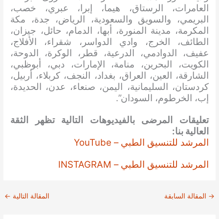
العامرات، الرستاق، هيما، إبرا، عبري، خصب،
البريمي، والسويق والسعودية، الرياض، جدة، مكة
المكرمة، مدينة المنورة، أبها، الدمام، حائل، جيزان،
الطائف، الخرج، وادي الدواسر، شقراء، الأفلاج،
عفيف، الدوادمي، الدرعية، قطر، الوكرة، الدوحة،
الكويت، البحرين، منامة، الإمارات، دبي، أبوظبي،
الشارقة، العين، العراق، بغداد، النجف، كربلاء، أربيل،
كردستان، السليمانية، اليمن، صنعاء، عدن، الحديدة،
إب، الخرطوم، السودان”.
تعليقات المرضى بالفيديوهات التالية تظهر الثقة
العالية بنا:
المرشد للتنسيق الطبي – YouTube
المرشد للتنسيق الطبي – INSTAGRAM
→
المقالة السابقة
المقالة التالية
←