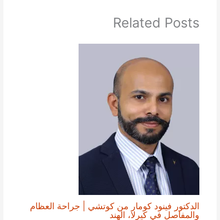
Related Posts
الدكتور فينود كومار من كوتشي | جراحة العظام
والمفاصل في كيرلا، الهند