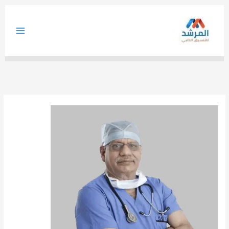
خطي
لى
لمحتوى