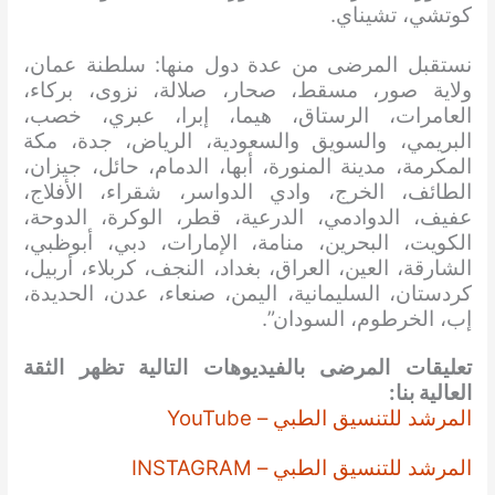
كوتشي، تشيناي.
نستقبل المرضى من عدة دول منها: سلطنة عمان،
ولاية صور، مسقط، صحار، صلالة، نزوى، بركاء،
العامرات، الرستاق، هيما، إبرا، عبري، خصب،
البريمي، والسويق والسعودية، الرياض، جدة، مكة
المكرمة، مدينة المنورة، أبها، الدمام، حائل، جيزان،
الطائف، الخرج، وادي الدواسر، شقراء، الأفلاج،
عفيف، الدوادمي، الدرعية، قطر، الوكرة، الدوحة،
الكويت، البحرين، منامة، الإمارات، دبي، أبوظبي،
الشارقة، العين، العراق، بغداد، النجف، كربلاء، أربيل،
كردستان، السليمانية، اليمن، صنعاء، عدن، الحديدة،
إب، الخرطوم، السودان”.
تعليقات المرضى بالفيديوهات التالية تظهر الثقة
العالية بنا:
المرشد للتنسيق الطبي – YouTube
المرشد للتنسيق الطبي – INSTAGRAM