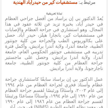
مرتبط بـ
:
مستشفيات كير من حيدرآباد الهندية
نبذة تعريفية
يُعدّ الدكتور بي إن براساد من أفضل جراحي العظام
في حيدر آباد، بخبرة تزيد عن ثلاثة عقود في هذا
المجال. وهو استشاري في جراحة العظام والإصابات
في مستشفيات كير، بانجارا هيلز، حيدر آباد. حصل
على بكالوريوس الطب والجراحة من كلية جونتور
الطبية، جامعة أندرا، ولاية أندرا براديش، وأكمل فترة
تدريبه في مستشفى جونتور الحكومي العام، جامعة
أندرا، ولاية أندرا براديش، وحصل على ماجستير
جراحة العظام من كلية جونتور الطبية، جامعة
ناجارجونا، ولاية أندرا براديش.
عمل الدكتور بي إن براساد سابقًا كاستشاري جراحة
عظام وأستاذ فخري لجراحة العظام من عام ١٩٩٤
إلى عام ٢٠٠٢، وأستاذًا ورئيسًا لقسم جراحة العظام
من عام ١٩٩٠ إلى عام ١٩٩٤، وأستاذًا مساعدًا ورئيسًا
لقسم جراحة العظام من عام ١٩٨٦ إلى عام ١٩٩٠
في معهد نظام للعلوم الطبية (NIMS) في حيدر آباد.