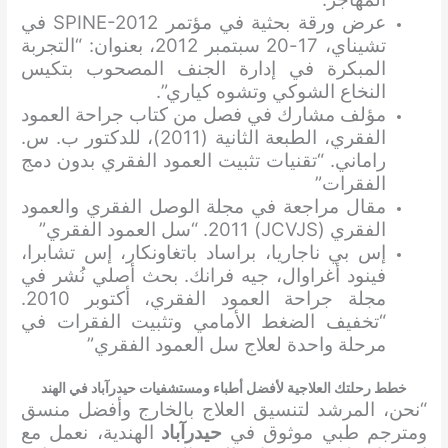
عرض ورقة بحثية في مؤتمر SPINE-2012 في
تشيناي، 17-20 سبتمبر 2012، بعنوان: “التجربة
المبكرة في إدارة الجنف المصحوب بتكيس
النخاع الشوكي وتشوه كياري”.
مؤلف مشارك في فصل من كتاب جراحة العمود
الفقري، الطبعة الثانية (2011)، للدكتور ب. س.
راماني. “تقنيات تثبيت العمود الفقري بدون دمج
الفقرات”
مقال مراجعة في مجلة الوصل الفقري والعمود
الفقري (JCVJS) 2011. “سل العمود الفقري”
إس بي ناجاريا، براساد باتغاونكار، إس تشابرا،
فينود أغراوال، جيه فرانك. بحث أصلي نُشر في
مجلة جراحة العمود الفقري، أكتوبر 2010.
“تخفيف الضغط الأمامي وتثبيت الفقرات في
مرحلة واحدة لعلاج سل العمود الفقري”
خطط رحلتك العلاجية لأفضل أطباء ومستشفيات حيدرآباد في الهند
“نحن، المرشد لتنسيق العلاج بالخارج وأفضل منسق
ومترجم طبي موثوق في
حيدرآباد
الهندية، نعمل مع