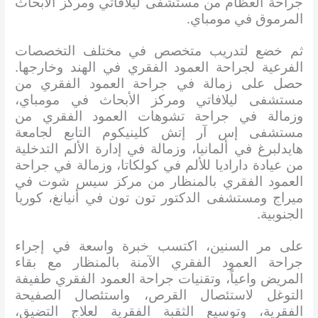
جراحة العظام من مستشفى ليلافاتي ومركز الأبحاث
المرموق في مومباي.
ثم خضع لتدريب متخصص في مختلف التخصصات
الفرعية لجراحة العمود الفقري في الهند وخارجها.
حصل على زمالة في جراحة العمود الفقري من
مستشفى ليلافاتي ومركز الأبحاث في مومباي،
وزمالة في جراحة تشوهات العمود الفقري من
مستشفى إس آر إتش كلينيكوم التابع لجامعة
هايدلبرغ في ألمانيا، وزمالة في إدارة الألم التدخلية
من عيادة داراديا للألم في كولكاتا، وزمالة في جراحة
العمود الفقري بالمنظار من مركز سيس شوت في
ميراج ومستشفى الدكتور تون تون في أنيانغ، كوريا
الجنوبية.
على مر السنين، اكتسب خبرة واسعة في إجراء
جراحة العمود الفقري الآمنة بالمنظار مع بقاء
المريض واعياً، وتقنيات جراحة العمود الفقري طفيفة
التوغل لاستئصال القرص، واستئصال الصفيحة
الفقرية، وتوسيع الثقبة الفقرية لعلاج التضيق،