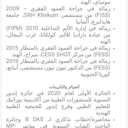
مومباي، الهند
زمالة في جراحة العمود الفقري – 2009
(FISS) من مستشفى SRH Klinikum، جامعة
هايدلبرغ، ألمانيا
زمالة في إدارة الألم التداخلية 2010 (FIPM)
من عيادة داراديا للألم، كولكاتا، غرب البنغال،
الهند
زمالة في جراحة العمود الفقري بالمنظار 2015
(FESS) من مركز CESS SHOT، ميراج، الهند
زمالة في جراحة العمود الفقري بالمنظار 2019
(FESS) من الدكتور تيون تيون مستشفى، أنيانغ،
كوريا الجنوبية
الجوائز والتكريمات
الجائزة الأولى لعام 2020 في جائزة إندور
السنوية للمنشورات الطبية من أكاديمية بورانيك
للتعليم الطبي وفرع إندور للجمعية الطبية
الهندية
محاضرة/خطاب تذكاري لـ B DAS وجائزة
الباحث الشاب السنوية في مؤتمر MP-