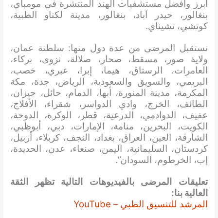
ابرز وافضل مستشفيات الهند المنتشرة في مومباي،
بنغالور، حيدر آباد، بنغالور، مدينة لكناو الطبية،
كوتشي، تشيناي.
نستقبل المرضى من عدة دول منها: سلطنة عمان،
ولاية صور، مسقط، صحار، صلالة، نزوى، بركاء،
العامرات، الرستاق، هيما، إبرا، عبري، خصب،
البريمي، والسويق والسعودية، الرياض، جدة، مكة
المكرمة، مدينة المنورة، أبها، الدمام، حائل، جيزان،
الطائف، الخرج، وادي الدواسر، شقراء، الأفلاج،
عفيف، الدوادمي، الدرعية، قطر، الوكرة، الدوحة،
الكويت، البحرين، منامة، الإمارات، دبي، أبوظبي،
الشارقة، العين، العراق، بغداد، النجف، كربلاء، أربيل،
كردستان، السليمانية، اليمن، صنعاء، عدن، الحديدة،
إب، الخرطوم، السودان”.
تعليقات المرضى بالفيديوهات التالية تظهر الثقة
العالية بنا:
المرشد للتنسيق الطبي – YouTube