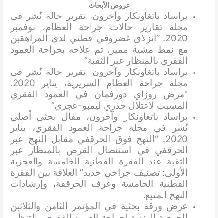
عروض الأبحاث
براساد باتغاونكار وآخرون، تقرير حالة نُشر في
مجلة تقارير حالات جراحة العظام، نوفمبر
2020. “انزلاق غضروفي قطني لدى المراهقين
مع نمط مشية مميز، تم علاجه بجراحة العمود
الفقري بالمنظار عبر الثقبة”
براساد باتغاونكار وآخرون، تقرير حالة نُشر في
مجلة جراحة العظام السريرية، يناير 2020.
“مرض روزاي دورفمان في العمود الفقري
المسبب لاعتلال جذري ليمبو-عجزي”
براساد باتغاونكار وآخرون، مقال بحثي أصلي
نُشر في مجلة جراحة العمود الفقري، يناير
2020. “النهج فوق الحرقفي مقابل النهج عبر
الحرقفي في استئصال القرص بالمنظار عبر
الثقبة عند الفقرة القطنية الخامسة والعجزية
الأولى: تصنيف جراحي جديد” العلاقة بين الفقرة
القطنية الخامسة وعرف الحرقفة، وإرشادات
النهج المتبع.
عرض ورقة بحثية في المؤتمر الثامن والثلاثين
للجمعية الهندية لجراحة العمود الفقري والتنظير