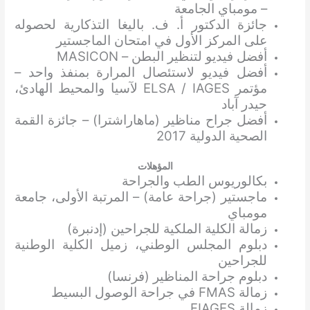
– مومباي الجامعة
جائزة الدكتور أ. ف. باليغا التذكارية لحصوله
على المركز الأول في امتحان الماجستير
أفضل فيديو لتنظير البطن – MASICON
أفضل فيديو لاستئصال المرارة بمنفذ واحد –
مؤتمر ELSA / IAGES لآسيا والمحيط الهادئ،
حيدر آباد
أفضل جراح مناظير (ماهاراشترا) – جائزة القمة
الصحية الدولية 2017
المؤهلات
بكالوريوس الطب والجراحة
ماجستير (جراحة عامة) – المرتبة الأولى، جامعة
مومباي
زمالة الكلية الملكية للجراحين (إدنبرة)
دبلوم المجلس الوطني، زميل الكلية الوطنية
للجراحين
دبلوم جراحة المناظير (فرنسا)
زمالة FMAS في جراحة الوصول البسيط
زمالة FIAGES