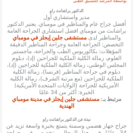
بواسطة
المرشد للتنسيق الطبي
الدكتور براشانث راو
مدير واستشاري أول
أفضل
جراح عام والمناظير
في مومباي. يعتبر
الدكتور
براشانث
من مومباي
افضل استشاري ال
جراحة العامة
والمناظير
لدى
مستشفى جلين إيجلز في مومباي
التخصص: الجراحة العامة وجراحة المناظير الدقيقة
المؤهلات: بكالوريوس الطب والجراحة، ماجستير
العلوم، زمالة الكلية الملكية للجراحين (إد)، دبلوم
المجلس الوطني، زمالة الكلية الملكية للجراحين (إد)،
دبلوم في جراحة المناظير (فرنسا)، زمالة الكلية
الملكية للجراحين (مع مرتبة الشرف)، زمالة الكلية
الأمريكية للجراحة (الولايات المتحدة الأمريكية)
الخبرة: أكثر من 34 عامًا
مرتبط بـ:
مستشفى جلين إيجلز في مدينة مومباي
الهندية
نبذة عن الدكتور براشانث راو
جراح جهاز هضمي وسمنة يتمتع بخبرة واسعة تزيد عن
34 عامًا في هذا المجال. يتخصص في جراحة