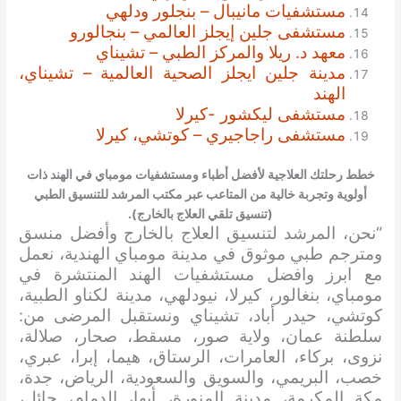
مستشفيات مانيبال – بنجلور ودلهي
مستشفى جلين إيجلز العالمي – بنجالورو
معهد د. ريلا والمركز الطبي – تشيناي
مدينة جلين ايجلز الصحية العالمية – تشيناي،
الهند
مستشفى ليكشور -كيرلا
مستشفى راجاجيري – كوتشي، كيرلا
خطط رحلتك العلاجية لأفضل أطباء ومستشفيات مومباي في الهند ذات
أولوية وتجربة خالية من المتاعب عبر مكتب المرشد للتنسيق الطبي
(تنسيق تلقي العلاج بالخارج).
“نحن، المرشد لتنسيق العلاج بالخارج وأفضل منسق
ومترجم طبي موثوق في مدينة مومباي الهندية، نعمل
مع ابرز وافضل مستشفيات الهند المنتشرة في
مومباي، بنغالور، كيرلا، نيودلهي، مدينة لكناو الطبية،
كوتشي، حيدر أباد، تشيناي ونستقبل المرضى من:
سلطنة عمان، ولاية صور، مسقط، صحار، صلالة،
نزوى، بركاء، العامرات، الرستاق، هيما، إبرا، عبري،
خصب، البريمي، والسويق والسعودية، الرياض، جدة،
مكة المكرمة، مدينة المنورة، أبها، الدمام، حائل،