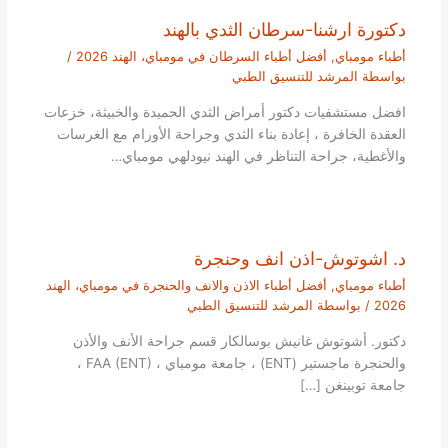
دكتورة ارشنا-سرطان الثدي بالهند
أطباء مومباي
,
أفضل أطباء السرطان في مومباي، الهند 2026
/
بواسطة
المرشد للتنسيق الطبي
افضل مستشفيات دكتور أمراض الثدي الحميدة والخبيثة، خزعات
العقدة الخافرة ، إعادة بناء الثدي وجراحة الأورام مع الغرسات
والأغطية، جراحة التناظر في الهند نيودلهي مومباي…
د. اشوتوش-اذن انف وحنجرة
أطباء مومباي
,
أفضل أطباء الاذن والانف والحنجرة في مومباي، الهند
2026
/ بواسطة
المرشد للتنسيق الطبي
دكتور. أشوتوش غانيش بوسالكار قسم جراحة الأنف والأذن
والحنجرة ماجستير (ENT) ، جامعة مومباي ، FAA (ENT) ،
جامعة توبينغن […]