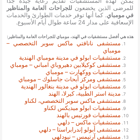
يمكن لهذه المستشفيات تقديم رعاية جيدة جدًا
للمرضى الذين يخضعون
للجراحات العامة والمناظير
في مومباي
. كما أنها توفر خدمات الطوارئ والخدمات
الإسعافية على مدار 24 ساعة طوال أيام الأسبوع.
هذه هي أفضل مستشفيات في الهند، مومباي ل
لجراحات العامة والمناظير
:
مستشفى نانافتي ماكس سوبر التخصصي –
مومباي
مستشفيات ابولو في مدينة مومباي الهندية
مستشفى كوكيلابين دهيروباي امباني – مومباي
مستشفيات ووكهارت – مومباي
مستشفى ومركز أبحاث جاسلوك – مومباي
مستشفيات ابولو في مدينة بنغالور الهندية
مدينة استر الطبية، كيرلا، الهند
مستشفى ماكس سوبر التخصصي، لكناو
مستشفيات ابولو ميديكس لكناو
مستشفيات فورتيس بالهند
مستشفيات ماكس – دلهي
مستشفى أبولو إندرابراستا – دلهي
مستشفى آرتيمس – نيودلهي