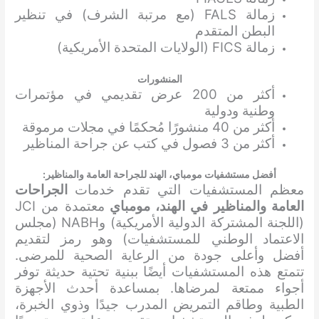
زمالة FALS (مع مرتبة الشرف) في تنظير
البطن المتقدم
زمالة FICS (الولايات المتحدة الأمريكية)
المنشورات
أكثر من 200 عرض تقديمي في مؤتمرات
وطنية ودولية
أكثر من 40 منشورًا مُحكمًا في مجلات مرموقة
أكثر من 3 فصول في كتب عن جراحة المناظير
أفضل مستشفيات مومباي، الهند لل
جراحة العامة والمناظير
:
معظم المستشفيات التي تقدم خدمات
الجراحات
العامة والمناظير في الهند، مومباي
معتمدة من JCI
(اللجنة المشتركة الدولية الأمريكية) وNABH (مجلس
الاعتماد الوطني للمستشفيات) وهو رمز لتقديم
أفضل وأعلى جودة من الرعاية الصحية للمرضى.
تتمتع هذه المستشفيات أيضًا ببنية تحتية حديثة توفر
أجواء ممتعة لمرضاها. بمساعدة أحدث الأجهزة
الطبية وطاقم التمريض المدرب جيدًا وذوي الخبرة،