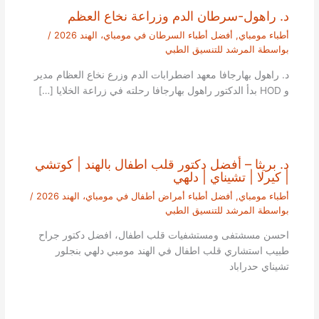
د. راهول-سرطان الدم وزراعة نخاع العظم
أطباء مومباي
,
أفضل أطباء السرطان في مومباي، الهند 2026
/
بواسطة
المرشد للتنسيق الطبي
د. راهول بهارجافا معهد اضطرابات الدم وزرع نخاع العظام مدير
و HOD بدأ الدكتور راهول بهارجافا رحلته في زراعة الخلايا […]
د. بريثا – أفضل دكتور قلب اطفال بالهند | كوتشي
| كيرلا | تشيناي | دلهي
أطباء مومباي
,
أفضل أطباء أمراض أطفال في مومباي، الهند 2026
/
بواسطة
المرشد للتنسيق الطبي
احسن مسشتفى ومستشفيات قلب اطفال، افضل دكتور جراح
طبيب استشاري قلب اطفال في الهند مومبي دلهي بنجلور
تشيناي حدراباد